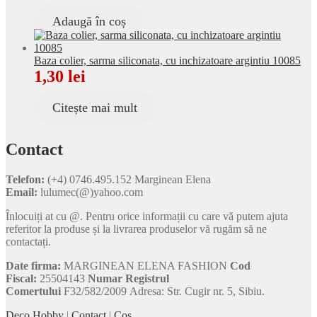
Adaugă în coș
Baza colier, sarma siliconata, cu inchizatoare argintiu 10085
1,30
lei
Citește mai mult
Contact
Telefon:
(+4) 0746.495.152 Marginean Elena
Email:
lulumec(@)yahoo.com
Înlocuiți at cu @. Pentru orice informații cu care vă putem ajuta
referitor la produse și la livrarea produselor vă rugăm să ne
contactați.
Date firma:
MARGINEAN ELENA FASHION
Cod
Fiscal:
25504143
Numar Registrul
Comertului
F32/582/2009 Adresa: Str. Cugir nr. 5, Sibiu.
Deco Hobby
|
Contact
|
Coş