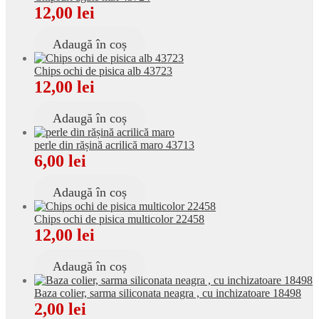
12,00
lei
Adaugă în coș
Chips ochi de pisica alb 43723
12,00
lei
Adaugă în coș
perle din rășină acrilică maro 43713
6,00
lei
Adaugă în coș
Chips ochi de pisica multicolor 22458
12,00
lei
Adaugă în coș
Baza colier, sarma siliconata neagra , cu inchizatoare 18498
2,00
lei