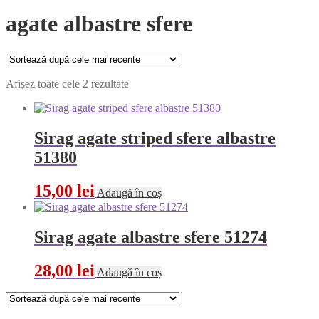
agate albastre sfere
Sortat
Afișez toate cele 2 rezultate
după
cele
mai
recente
Sirag agate striped sfere albastre
51380
15,00
lei
Adaugă în coș
Sirag agate albastre sfere 51274
28,00
lei
Adaugă în coș