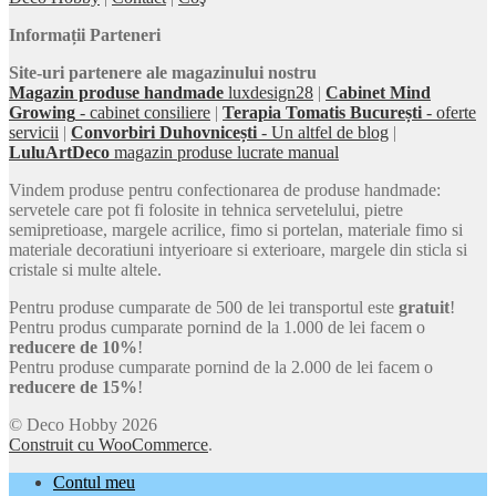
Informații Parteneri
Site-uri partenere ale magazinului nostru
Magazin produse handmade
luxdesign28
|
Cabinet Mind
Growing
- cabinet consiliere
|
Terapia Tomatis București
- oferte
servicii
|
Convorbiri Duhovnicești
- Un altfel de blog
|
LuluArtDeco
magazin produse lucrate manual
Vindem produse pentru confectionarea de produse handmade:
servetele care pot fi folosite in tehnica servetelului, pietre
semipretioase, margele acrilice, fimo si portelan, materiale fimo si
materiale decoratiuni intyerioare si exterioare, margele din sticla si
cristale si multe altele.
Pentru produse cumparate de 500 de lei transportul este
gratuit
!
Pentru produs cumparate pornind de la 1.000 de lei facem o
reducere de 10%
!
Pentru produse cumparate pornind de la 2.000 de lei facem o
reducere de 15%
!
© Deco Hobby 2026
Construit cu WooCommerce
.
Contul meu