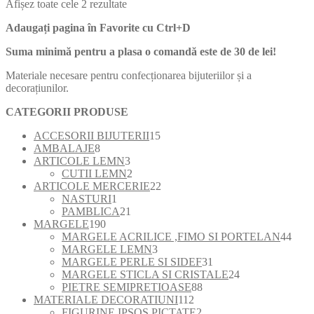
Sortat
Afișez toate cele 2 rezultate
după
Adaugați pagina în Favorite cu
Ctrl+D
cele
mai
Suma minimă pentru a plasa o comandă este de 30 de lei!
recente
Materiale necesare pentru confecționarea bijuteriilor și a
decorațiunilor.
CATEGORII PRODUSE
15
ACCESORII BIJUTERII
15
8
produse
AMBALAJE
8
produse
3
ARTICOLE LEMN
3
produse
2
CUTII LEMN
2
produse
22
ARTICOLE MERCERIE
22
1
de
NASTURI
1
produs
21
produse
PAMBLICA
21
190
de
MARGELE
190
de
produse
44
MARGELE ACRILICE ,FIMO SI PORTELAN
44
produse
3
de
MARGELE LEMN
3
produse
31
prod
MARGELE PERLE SI SIDEF
31
de
24
MARGELE STICLA SI CRISTALE
24
88
produse
de
PIETRE SEMIPRETIOASE
88
112
de
produse
MATERIALE DECORATIUNI
112
produse
2
produse
FIGURINE IPSOS PICTATE
2