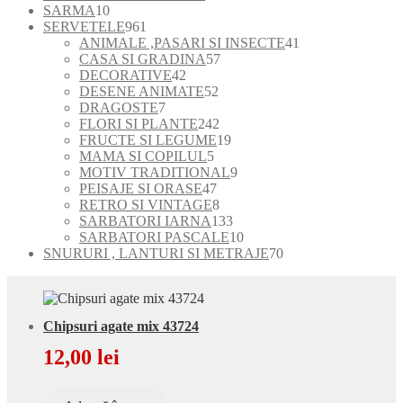
10
produs
SARMA
10
produse
961
SERVETELE
961
de
41
ANIMALE ,PASARI SI INSECTE
41
produse
57
de
CASA SI GRADINA
57
42
de
produse
DECORATIVE
42
de
52
produse
DESENE ANIMATE
52
7
produse
de
DRAGOSTE
7
produse
produse
242
FLORI SI PLANTE
242
de
19
FRUCTE SI LEGUME
19
5
produse
produse
MAMA SI COPILUL
5
produse
9
MOTIV TRADITIONAL
9
47
produse
PEISAJE SI ORASE
47
de
8
RETRO SI VINTAGE
8
produse
produse
133
SARBATORI IARNA
133
de
10
SARBATORI PASCALE
10
produse
produse
70
SNURURI , LANTURI SI METRAJE
70
de
produse
Chipsuri agate mix 43724
12,00
lei