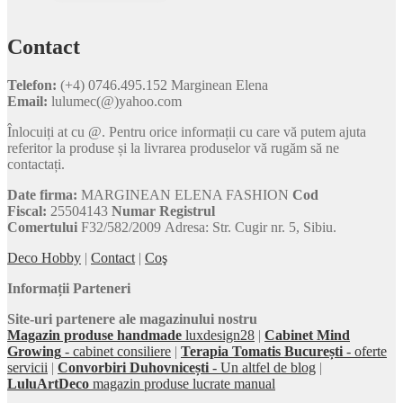
Contact
Telefon:
(+4) 0746.495.152 Marginean Elena
Email:
lulumec(@)yahoo.com
Înlocuiți at cu @. Pentru orice informații cu care vă putem ajuta
referitor la produse și la livrarea produselor vă rugăm să ne
contactați.
Date firma:
MARGINEAN ELENA FASHION
Cod
Fiscal:
25504143
Numar Registrul
Comertului
F32/582/2009 Adresa: Str. Cugir nr. 5, Sibiu.
Deco Hobby
|
Contact
|
Coş
Informații Parteneri
Site-uri partenere ale magazinului nostru
Magazin produse handmade
luxdesign28
|
Cabinet Mind
Growing
- cabinet consiliere
|
Terapia Tomatis București
- oferte
servicii
|
Convorbiri Duhovnicești
- Un altfel de blog
|
LuluArtDeco
magazin produse lucrate manual