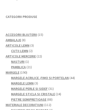
CATEGORII PRODUSE
15
ACCESORII BIJUTERII
15
8
produse
AMBALAJE
8
produse
3
ARTICOLE LEMN
3
2
produse
CUTII LEMN
2
produse
22
ARTICOLE MERCERIE
22
1
de
NASTURI
1
produs
21
produse
PAMBLICA
21
190
de
MARGELE
190
de
produse
44
MARGELE ACRILICE ,FIMO SI PORTELAN
44
produse
3
de
MARGELE LEMN
3
produse
31
produse
MARGELE PERLE SI SIDEF
31
de
24
MARGELE STICLA SI CRISTALE
24
88
produse
de
PIETRE SEMIPRETIOASE
88
112
de
produse
MATERIALE DECORATIUNI
112