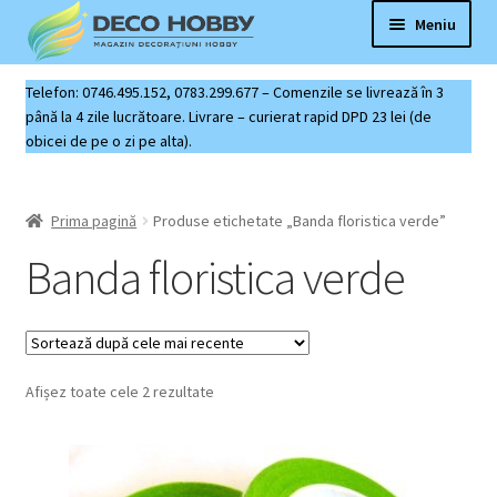
Sari
Sari
Meniu
la
la
navigare
conținut
Deco Hobby
Telefon: 0746.495.152, 0783.299.677 – Comenzile se livrează în 3
până la 4 zile lucrătoare. Livrare – curierat rapid DPD 23 lei (de
obicei de pe o zi pe alta).
Contact
Coș produse
Prima pagină
Produse etichetate „Banda floristica verde”
Banda floristica verde
Sortat
Afișez toate cele 2 rezultate
după
cele
mai
recente