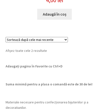
4,00
lei
Adaugă în coș
Sortat
Afișez toate cele 2 rezultate
după
cele
Adaugați pagina în Favorite cu
Ctrl+D
mai
recente
Suma minimă pentru a plasa o comandă este de 30 de lei!
Materiale necesare pentru confecționarea bijuteriilor și a
decorațiunilor.