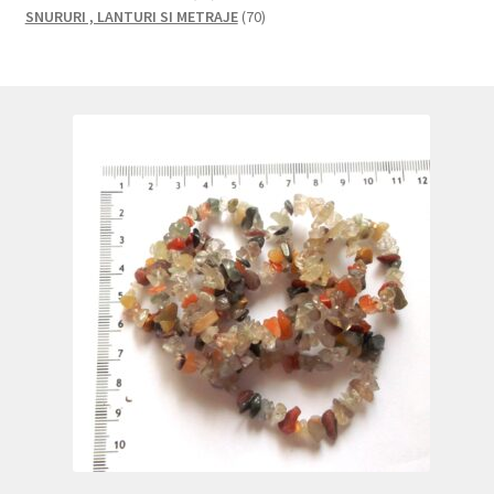
produse
produse
70
SNURURI , LANTURI SI METRAJE
70
de
produse