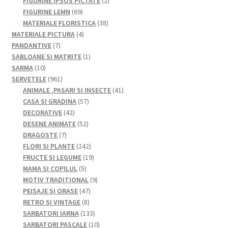
produse
produse
2
FIGURINE IPSOS PICTATE
2
69
produse
FIGURINE LEMN
69
de
38
MATERIALE FLORISTICA
38
produse
4
de
MATERIALE PICTURA
4
7
produse
produse
PANDANTIVE
7
produse
1
SABLOANE SI MATRITE
1
10
produs
SARMA
10
produse
961
SERVETELE
961
de
41
ANIMALE ,PASARI SI INSECTE
41
produse
57
de
CASA SI GRADINA
57
42
de
produse
DECORATIVE
42
de
52
produse
DESENE ANIMATE
52
7
produse
de
DRAGOSTE
7
produse
produse
242
FLORI SI PLANTE
242
de
19
FRUCTE SI LEGUME
19
5
produse
produse
MAMA SI COPILUL
5
produse
9
MOTIV TRADITIONAL
9
47
produse
PEISAJE SI ORASE
47
8
de
RETRO SI VINTAGE
8
produse
produse
133
SARBATORI IARNA
133
de
10
SARBATORI PASCALE
10