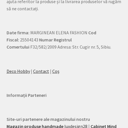
ajuta referitor la produse și la livrarea produselor vă rugăm
să ne contactați.
Date firma:
MARGINEAN ELENA FASHION
Cod
Fiscal:
25504143
Numar Registrul
Comertului
F32/582/2009 Adresa: Str. Cugir nr. 5, Sibiu.
Deco Hobby
|
Contact
|
Coş
Informații Parteneri
Site-uri partenere ale magazinului nostru
Magazin produse handmade
luxdesign28
|
Cabinet Mind