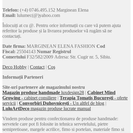
Telefon:
(+4) 0746.495.152 Marginean Elena
Email:
lulumec(@)yahoo.com
Înlocuiți at cu @. Pentru orice informații cu care vă putem ajuta
referitor la produse și la livrarea produselor vă rugăm să ne
contactați.
Date firma:
MARGINEAN ELENA FASHION
Cod
Fiscal:
25504143
Numar Registrul
Comertului
F32/582/2009 Adresa: Str. Cugir nr. 5, Sibiu.
Deco Hobby
|
Contact
|
Coş
Informații Parteneri
Site-uri partenere ale magazinului nostru
Magazin produse handmade
luxdesign28
|
Cabinet Mind
Growing
- cabinet consiliere
|
Terapia Tomatis București
- oferte
servicii
|
Convorbiri Duhovnicești
- Un altfel de blog
|
LuluArtDeco
magazin produse lucrate manual
Vindem produse pentru confectionarea de produse handmade:
servetele care pot fi folosite in tehnica servetelului, pietre
semipretioase, margele acrilice, fimo si portelan, materiale fimo si