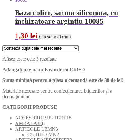
Baza colier, sarma siliconata, cu
inchizatoare argintiu 10085
1,30
lei
Citește mai mult
Sortat
Afișez toate cele 3 rezultate
după
Adaugați pagina în Favorite cu
Ctrl+D
cele
mai
Suma minimă pentru a plasa o comandă este de 30 de lei!
recente
Materiale necesare pentru confecționarea bijuteriilor și a
decorațiunilor.
CATEGORII PRODUSE
15
ACCESORII BIJUTERII
15
8
produse
AMBALAJE
8
produse
3
ARTICOLE LEMN
3
produse
2
CUTII LEMN
2
produse
22