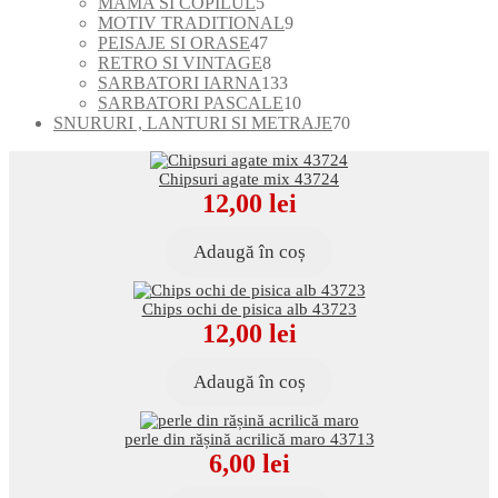
5
produse
produse
MAMA SI COPILUL
5
produse
9
MOTIV TRADITIONAL
9
47
produse
PEISAJE SI ORASE
47
de
8
RETRO SI VINTAGE
8
produse
produse
133
SARBATORI IARNA
133
de
10
SARBATORI PASCALE
10
produse
produse
70
SNURURI , LANTURI SI METRAJE
70
de
produse
Chipsuri agate mix 43724
12,00
lei
Adaugă în coș
Chips ochi de pisica alb 43723
12,00
lei
Adaugă în coș
perle din rășină acrilică maro 43713
6,00
lei