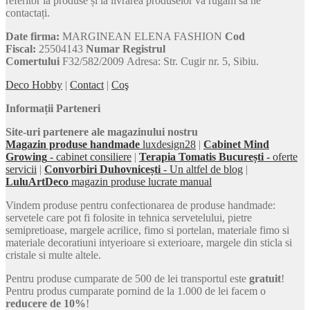
referitor la produse și la livrarea produselor vă rugăm să ne
contactați.
Date firma:
MARGINEAN ELENA FASHION
Cod
Fiscal:
25504143
Numar Registrul
Comertului
F32/582/2009 Adresa: Str. Cugir nr. 5, Sibiu.
Deco Hobby
|
Contact
|
Coş
Informații Parteneri
Site-uri partenere ale magazinului nostru
Magazin produse handmade
luxdesign28
|
Cabinet Mind
Growing
- cabinet consiliere
|
Terapia Tomatis București
- oferte
servicii
|
Convorbiri Duhovnicești
- Un altfel de blog
|
LuluArtDeco
magazin produse lucrate manual
Vindem produse pentru confectionarea de produse handmade:
servetele care pot fi folosite in tehnica servetelului, pietre
semipretioase, margele acrilice, fimo si portelan, materiale fimo si
materiale decoratiuni intyerioare si exterioare, margele din sticla si
cristale si multe altele.
Pentru produse cumparate de 500 de lei transportul este
gratuit
!
Pentru produs cumparate pornind de la 1.000 de lei facem o
reducere de 10%
!