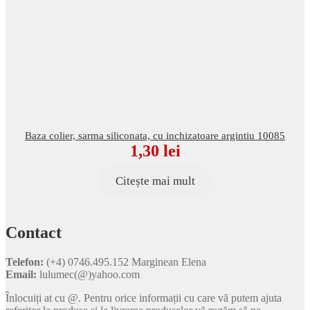
Baza colier, sarma siliconata, cu inchizatoare argintiu 10085
1,30
lei
Citește mai mult
Contact
Telefon:
(+4) 0746.495.152 Marginean Elena
Email:
lulumec(@)yahoo.com
Înlocuiți at cu @. Pentru orice informații cu care vă putem ajuta