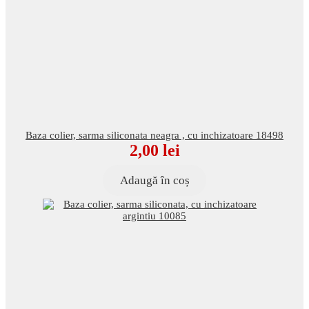
Baza colier, sarma siliconata neagra , cu inchizatoare 18498
2,00
lei
Adaugă în coș