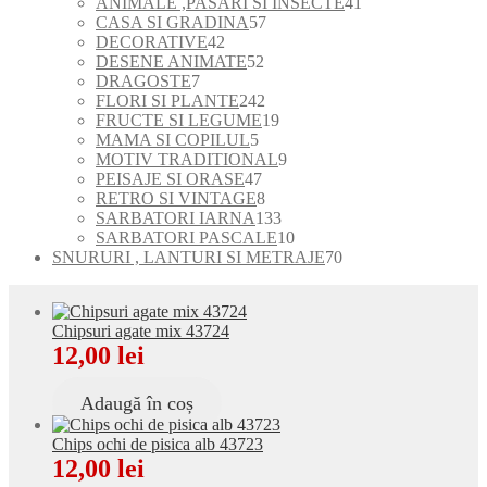
de
41
ANIMALE ,PASARI SI INSECTE
41
produse
57
de
CASA SI GRADINA
57
42
de
produse
DECORATIVE
42
de
52
produse
DESENE ANIMATE
52
7
produse
de
DRAGOSTE
7
produse
produse
242
FLORI SI PLANTE
242
de
19
FRUCTE SI LEGUME
19
5
produse
produse
MAMA SI COPILUL
5
produse
9
MOTIV TRADITIONAL
9
47
produse
PEISAJE SI ORASE
47
de
8
RETRO SI VINTAGE
8
produse
produse
133
SARBATORI IARNA
133
de
10
SARBATORI PASCALE
10
produse
produse
70
SNURURI , LANTURI SI METRAJE
70
de
produse
Chipsuri agate mix 43724
12,00
lei
Adaugă în coș
Chips ochi de pisica alb 43723
12,00
lei