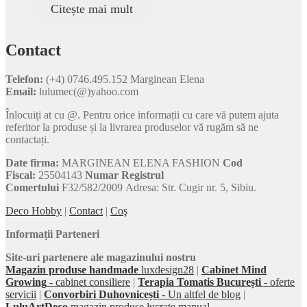
Citește mai mult
Contact
Telefon:
(+4) 0746.495.152 Marginean Elena
Email:
lulumec(@)yahoo.com
Înlocuiți at cu @. Pentru orice informații cu care vă putem ajuta
referitor la produse și la livrarea produselor vă rugăm să ne
contactați.
Date firma:
MARGINEAN ELENA FASHION
Cod
Fiscal:
25504143
Numar Registrul
Comertului
F32/582/2009 Adresa: Str. Cugir nr. 5, Sibiu.
Deco Hobby
|
Contact
|
Coş
Informații Parteneri
Site-uri partenere ale magazinului nostru
Magazin produse handmade
luxdesign28
|
Cabinet Mind
Growing
- cabinet consiliere
|
Terapia Tomatis București
- oferte
servicii
|
Convorbiri Duhovnicești
- Un altfel de blog
|
LuluArtDeco
magazin produse lucrate manual