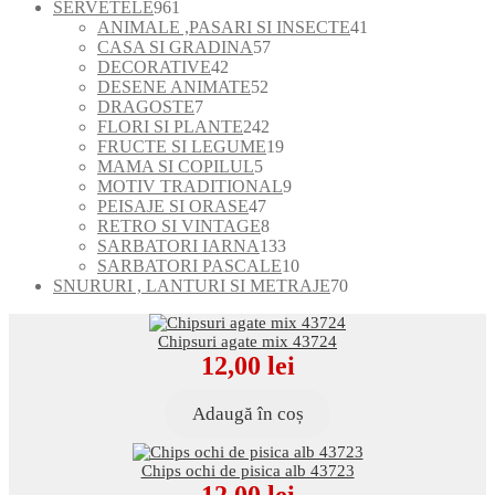
produse
961
SERVETELE
961
de
41
ANIMALE ,PASARI SI INSECTE
41
produse
57
de
CASA SI GRADINA
57
42
de
produse
DECORATIVE
42
de
52
produse
DESENE ANIMATE
52
7
produse
de
DRAGOSTE
7
produse
produse
242
FLORI SI PLANTE
242
de
19
FRUCTE SI LEGUME
19
5
produse
produse
MAMA SI COPILUL
5
produse
9
MOTIV TRADITIONAL
9
47
produse
PEISAJE SI ORASE
47
de
8
RETRO SI VINTAGE
8
produse
produse
133
SARBATORI IARNA
133
de
10
SARBATORI PASCALE
10
produse
produse
70
SNURURI , LANTURI SI METRAJE
70
de
produse
Chipsuri agate mix 43724
12,00
lei
Adaugă în coș
Chips ochi de pisica alb 43723
12,00
lei