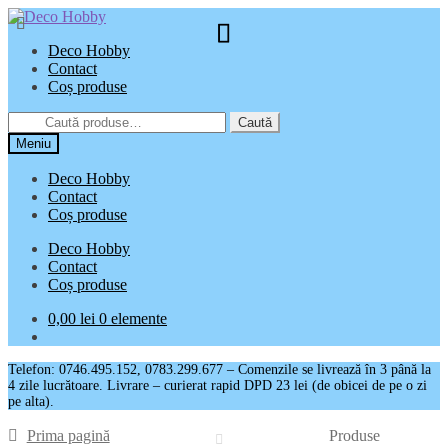
Sari
Sari
la
la
Deco Hobby
navigare
conținut
Contact
Coș produse
Caută
Caută
după:
Meniu
Deco Hobby
Contact
Coș produse
Deco Hobby
Contact
Coș produse
0,00
lei
0 elemente
Telefon: 0746.495.152, 0783.299.677 – Comenzile se livrează în 3 până la
4 zile lucrătoare. Livrare – curierat rapid DPD 23 lei (de obicei de pe o zi
pe alta).
Prima pagină
Produse