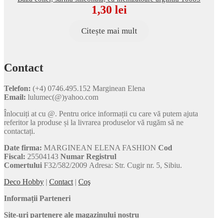
1,30
lei
Citește mai mult
Contact
Telefon:
(+4) 0746.495.152 Marginean Elena
Email:
lulumec(@)yahoo.com
Înlocuiți at cu @. Pentru orice informații cu care vă putem ajuta
referitor la produse și la livrarea produselor vă rugăm să ne
contactați.
Date firma:
MARGINEAN ELENA FASHION
Cod
Fiscal:
25504143
Numar Registrul
Comertului
F32/582/2009 Adresa: Str. Cugir nr. 5, Sibiu.
Deco Hobby
|
Contact
|
Coş
Informații Parteneri
Site-uri partenere ale magazinului nostru