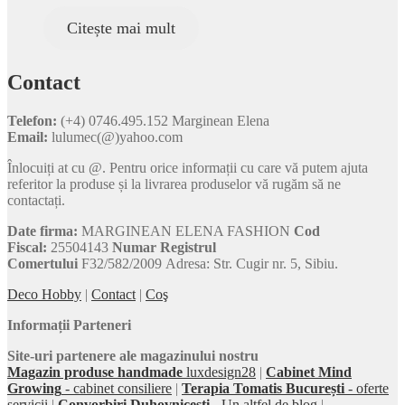
Citește mai mult
Contact
Telefon:
(+4) 0746.495.152 Marginean Elena
Email:
lulumec(@)yahoo.com
Înlocuiți at cu @. Pentru orice informații cu care vă putem ajuta
referitor la produse și la livrarea produselor vă rugăm să ne
contactați.
Date firma:
MARGINEAN ELENA FASHION
Cod
Fiscal:
25504143
Numar Registrul
Comertului
F32/582/2009 Adresa: Str. Cugir nr. 5, Sibiu.
Deco Hobby
|
Contact
|
Coş
Informații Parteneri
Site-uri partenere ale magazinului nostru
Magazin produse handmade
luxdesign28
|
Cabinet Mind
Growing
- cabinet consiliere
|
Terapia Tomatis București
- oferte
servicii
|
Convorbiri Duhovnicești
- Un altfel de blog
|