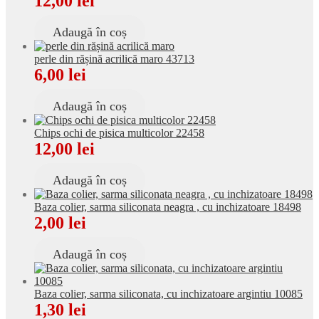
12,00
lei
Adaugă în coș
perle din rășină acrilică maro 43713
6,00
lei
Adaugă în coș
Chips ochi de pisica multicolor 22458
12,00
lei
Adaugă în coș
Baza colier, sarma siliconata neagra , cu inchizatoare 18498
2,00
lei
Adaugă în coș
Baza colier, sarma siliconata, cu inchizatoare argintiu 10085
1,30
lei