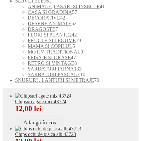
produse
961
SERVETELE
961
de
41
ANIMALE ,PASARI SI INSECTE
41
produse
57
de
CASA SI GRADINA
57
42
de
produse
DECORATIVE
42
de
52
produse
DESENE ANIMATE
52
7
produse
de
DRAGOSTE
7
produse
produse
242
FLORI SI PLANTE
242
de
19
FRUCTE SI LEGUME
19
5
produse
produse
MAMA SI COPILUL
5
produse
9
MOTIV TRADITIONAL
9
47
produse
PEISAJE SI ORASE
47
de
8
RETRO SI VINTAGE
8
produse
produse
133
SARBATORI IARNA
133
de
10
SARBATORI PASCALE
10
produse
produse
70
SNURURI , LANTURI SI METRAJE
70
de
produse
Chipsuri agate mix 43724
12,00
lei
Adaugă în coș
Chips ochi de pisica alb 43723