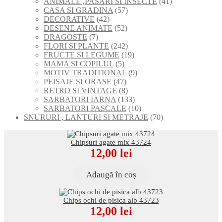
de
41
ANIMALE ,PASARI SI INSECTE
41
produse
57
de
CASA SI GRADINA
57
42
de
produse
DECORATIVE
42
de
52
produse
DESENE ANIMATE
52
7
produse
de
DRAGOSTE
7
produse
produse
242
FLORI SI PLANTE
242
de
19
FRUCTE SI LEGUME
19
5
produse
produse
MAMA SI COPILUL
5
produse
9
MOTIV TRADITIONAL
9
47
produse
PEISAJE SI ORASE
47
de
8
RETRO SI VINTAGE
8
produse
produse
133
SARBATORI IARNA
133
de
10
SARBATORI PASCALE
10
produse
produse
70
SNURURI , LANTURI SI METRAJE
70
de
produse
Chipsuri agate mix 43724
12,00
lei
Adaugă în coș
Chips ochi de pisica alb 43723
12,00
lei