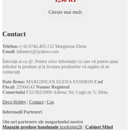
Citește mai mult
Contact
Telefon:
(+4) 0746.495.152 Marginean Elena
Email:
lulumec(@)yahoo.com
Înlocuiți at cu @. Pentru orice informații cu care vă putem ajuta
referitor la produse și la livrarea produselor vă rugăm să ne
contactați.
Date firma:
MARGINEAN ELENA FASHION
Cod
Fiscal:
25504143
Numar Registrul
Comertului
F32/582/2009 Adresa: Str. Cugir nr. 5, Sibiu.
Deco Hobby
|
Contact
|
Coş
Informații Parteneri
Site-uri partenere ale magazinului nostru
Magazin produse handmade
luxdesign28
|
Cabinet Mind