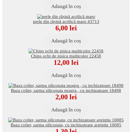
Adaugă în coș
perle din rășină acrilică maro 43713
6,00
lei
Adaugă în coș
Chips ochi de pisica multicolor 22458
12,00
lei
Adaugă în coș
Baza colier, sarma siliconata neagra , cu inchizatoare 18498
2,00
lei
Adaugă în coș
Baza colier, sarma siliconata, cu inchizatoare argintiu 10085
1,30
lei