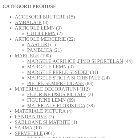
CATEGORII PRODUSE
15
ACCESORII BIJUTERII
15
8
produse
AMBALAJE
8
produse
3
ARTICOLE LEMN
3
produse
2
CUTII LEMN
2
produse
22
ARTICOLE MERCERIE
22
1
de
NASTURI
1
produs
21
produse
PAMBLICA
21
190
de
MARGELE
190
de
produse
44
MARGELE ACRILICE ,FIMO SI PORTELAN
44
produse
3
de
MARGELE LEMN
3
produse
31
pro
MARGELE PERLE SI SIDEF
31
de
24
MARGELE STICLA SI CRISTALE
24
88
produse
de
PIETRE SEMIPRETIOASE
88
112
de
produse
MATERIALE DECORATIUNI
112
produse
2
produse
FIGURINE IPSOS PICTATE
2
69
produse
FIGURINE LEMN
69
de
38
MATERIALE FLORISTICA
38
4
produse
de
MATERIALE PICTURA
4
7
produse
produse
PANDANTIVE
7
produse
1
SABLOANE SI MATRITE
1
10
produs
SARMA
10
produse
961
SERVETELE
961