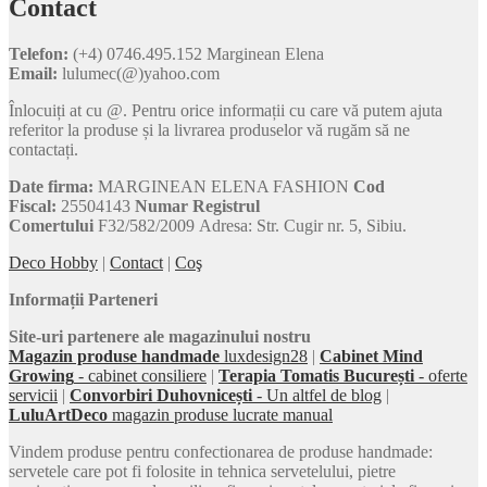
Contact
Telefon:
(+4) 0746.495.152 Marginean Elena
Email:
lulumec(@)yahoo.com
Înlocuiți at cu @. Pentru orice informații cu care vă putem ajuta
referitor la produse și la livrarea produselor vă rugăm să ne
contactați.
Date firma:
MARGINEAN ELENA FASHION
Cod
Fiscal:
25504143
Numar Registrul
Comertului
F32/582/2009 Adresa: Str. Cugir nr. 5, Sibiu.
Deco Hobby
|
Contact
|
Coş
Informații Parteneri
Site-uri partenere ale magazinului nostru
Magazin produse handmade
luxdesign28
|
Cabinet Mind
Growing
- cabinet consiliere
|
Terapia Tomatis București
- oferte
servicii
|
Convorbiri Duhovnicești
- Un altfel de blog
|
LuluArtDeco
magazin produse lucrate manual
Vindem produse pentru confectionarea de produse handmade:
servetele care pot fi folosite in tehnica servetelului, pietre