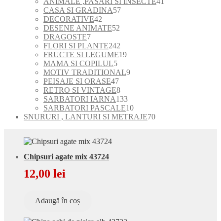
de
41
ANIMALE ,PASARI SI INSECTE
41
produse
57
de
CASA SI GRADINA
57
42
de
produse
DECORATIVE
42
de
52
produse
DESENE ANIMATE
52
7
produse
de
DRAGOSTE
7
produse
produse
242
FLORI SI PLANTE
242
de
19
FRUCTE SI LEGUME
19
5
produse
produse
MAMA SI COPILUL
5
produse
9
MOTIV TRADITIONAL
9
47
produse
PEISAJE SI ORASE
47
de
8
RETRO SI VINTAGE
8
produse
produse
133
SARBATORI IARNA
133
de
10
SARBATORI PASCALE
10
produse
produse
70
SNURURI , LANTURI SI METRAJE
70
de
produse
Chipsuri agate mix 43724
12,00
lei
Adaugă în coș