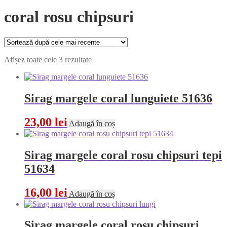
coral rosu chipsuri
Sortat
Afișez toate cele 3 rezultate
după
cele
mai
recente
Sirag margele coral lunguiete 51636
23,00
lei
Adaugă în coș
Sirag margele coral rosu chipsuri tepi
51634
16,00
lei
Adaugă în coș
Sirag margele coral rosu chipsuri