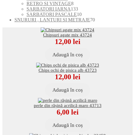
de
8
RETRO SI VINTAGE
8
produse
produse
133
SARBATORI IARNA
133
de
10
SARBATORI PASCALE
10
produse
produse
70
SNURURI , LANTURI SI METRAJE
70
de
produse
Chipsuri agate mix 43724
12,00
lei
Adaugă în coș
Chips ochi de pisica alb 43723
12,00
lei
Adaugă în coș
perle din rășină acrilică maro 43713
6,00
lei
Adaugă în coș