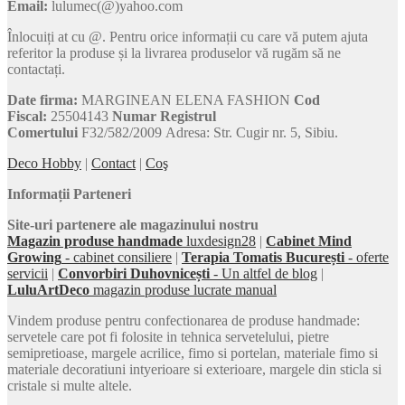
Email:
lulumec(@)yahoo.com
Înlocuiți at cu @. Pentru orice informații cu care vă putem ajuta
referitor la produse și la livrarea produselor vă rugăm să ne
contactați.
Date firma:
MARGINEAN ELENA FASHION
Cod
Fiscal:
25504143
Numar Registrul
Comertului
F32/582/2009 Adresa: Str. Cugir nr. 5, Sibiu.
Deco Hobby
|
Contact
|
Coş
Informații Parteneri
Site-uri partenere ale magazinului nostru
Magazin produse handmade
luxdesign28
|
Cabinet Mind
Growing
- cabinet consiliere
|
Terapia Tomatis București
- oferte
servicii
|
Convorbiri Duhovnicești
- Un altfel de blog
|
LuluArtDeco
magazin produse lucrate manual
Vindem produse pentru confectionarea de produse handmade:
servetele care pot fi folosite in tehnica servetelului, pietre
semipretioase, margele acrilice, fimo si portelan, materiale fimo si
materiale decoratiuni intyerioare si exterioare, margele din sticla si
cristale si multe altele.