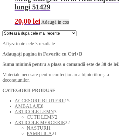
lungi 51429
20,00
lei
Adaugă în coș
Sortat
Afișez toate cele 3 rezultate
după
Adaugați pagina în Favorite cu
Ctrl+D
cele
mai
Suma minimă pentru a plasa o comandă este de 30 de lei!
recente
Materiale necesare pentru confecționarea bijuteriilor și a
decorațiunilor.
CATEGORII PRODUSE
15
ACCESORII BIJUTERII
15
8
produse
AMBALAJE
8
produse
3
ARTICOLE LEMN
3
produse
2
CUTII LEMN
2
produse
22
ARTICOLE MERCERIE
22
1
de
NASTURI
1
produs
21
produse
PAMBLICA
21