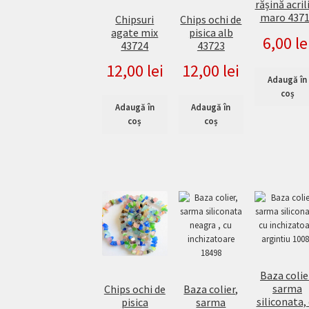
rășină acril
maro 437
Chipsuri
Chips ochi de
agate mix
pisica alb
6,00
le
43724
43723
12,00
lei
12,00
lei
Adaugă în
coș
Adaugă în
Adaugă în
coș
coș
Baza colie
sarma
Baza colier,
Chips ochi de
siliconata,
sarma
pisica