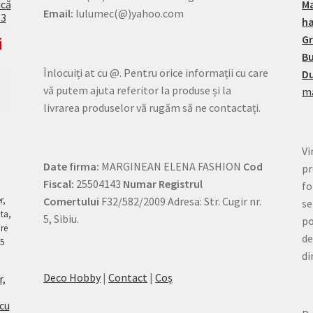
ică
M
Email:
lulumec(@)yahoo.com
13
h
G
i
Bu
Înlocuiți at cu @. Pentru orice informații cu care
Du
vă putem ajuta referitor la produse și la
ma
livrarea produselor vă rugăm să ne contactați.
Vi
Date firma:
MARGINEAN ELENA FASHION
Cod
pr
Fiscal:
25504143
Numar Registrul
fo
Comertului
F32/582/2009 Adresa: Str. Cugir nr.
se
5, Sibiu.
po
de
di
Deco Hobby
|
Contact
|
Coş
r,
 cu