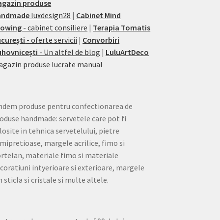
agazin produse
andmade
luxdesign28
|
Cabinet Mind
rowing
- cabinet consiliere
|
Terapia Tomatis
curești
- oferte servicii
|
Convorbiri
hovnicești
- Un altfel de blog
|
LuluArtDeco
gazin produse lucrate manual
ndem produse pentru confectionarea de
oduse handmade: servetele care pot fi
losite in tehnica servetelului, pietre
mipretioase, margele acrilice, fimo si
rtelan, materiale fimo si materiale
coratiuni intyerioare si exterioare, margele
n sticla si cristale si multe altele.