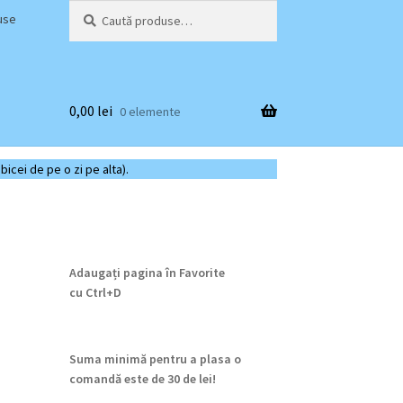
Caută
Caută
use
după:
0,00
lei
0 elemente
bicei de pe o zi pe alta).
Adaugați pagina în Favorite
cu
Ctrl+D
Suma minimă pentru a plasa o
comandă este de 30 de lei!