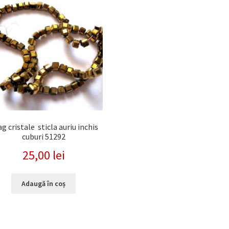
recente
ag cristale sticla auriu inchis
cuburi 51292
25,00
lei
Adaugă în coș