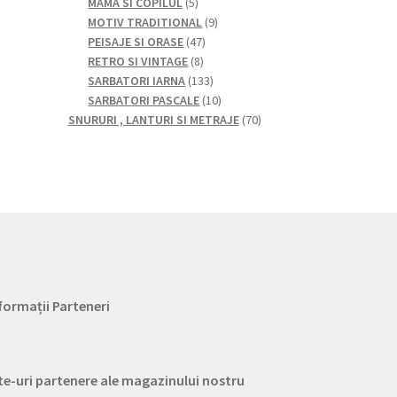
5
produse
produse
MAMA SI COPILUL
5
produse
9
MOTIV TRADITIONAL
9
47
produse
PEISAJE SI ORASE
47
8
de
RETRO SI VINTAGE
8
produse
produse
133
SARBATORI IARNA
133
de
10
SARBATORI PASCALE
10
produse
produse
70
SNURURI , LANTURI SI METRAJE
70
de
produse
formații Parteneri
te-uri partenere ale magazinului nostru