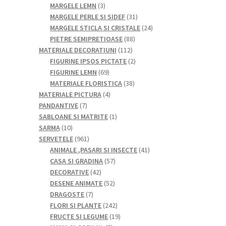
de
3
MARGELE LEMN
3
produse
produse
31
MARGELE PERLE SI SIDEF
31
de
24
MARGELE STICLA SI CRISTALE
24
88
produse
de
PIETRE SEMIPRETIOASE
88
112
de
produse
MATERIALE DECORATIUNI
112
produse
produse
2
FIGURINE IPSOS PICTATE
2
69
produse
FIGURINE LEMN
69
de
38
MATERIALE FLORISTICA
38
produse
4
de
MATERIALE PICTURA
4
7
produse
produse
PANDANTIVE
7
produse
1
SABLOANE SI MATRITE
1
10
produs
SARMA
10
produse
961
SERVETELE
961
de
41
ANIMALE ,PASARI SI INSECTE
41
produse
57
de
CASA SI GRADINA
57
42
de
produse
DECORATIVE
42
de
52
produse
DESENE ANIMATE
52
7
produse
de
DRAGOSTE
7
produse
produse
242
FLORI SI PLANTE
242
de
19
FRUCTE SI LEGUME
19