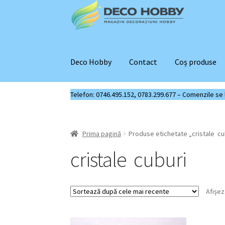
Sari
Sari
la
la
navigare
conținut
Deco Hobby
Contact
Coș produse
Telefon: 0746.495.152, 0783.299.677 – Comenzile se liv
Prima pagină
Produse etichetate „cristale cu
cristale cuburi
Afișez