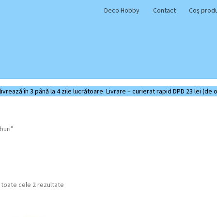
Deco Hobby
Contact
Coș prod
rează în 3 până la 4 zile lucrătoare. Livrare – curierat rapid DPD 23 lei (de o
buri”
Sortat
 toate cele 2 rezultate
după
cele
mai