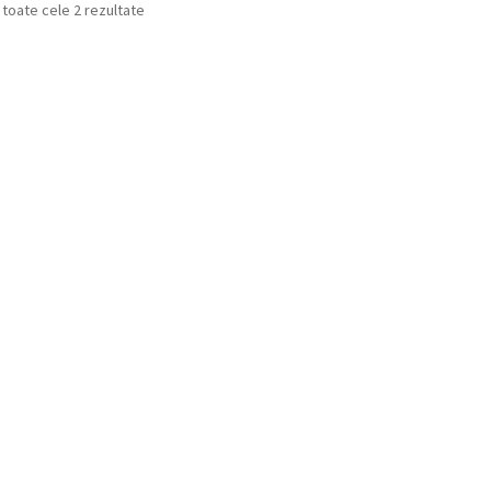
Sortat
 toate cele 2 rezultate
după
cele
mai
recente