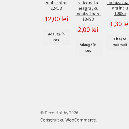
inchizatoa
siliconata
multicolor
argintiu
neagra , cu
22458
10085
inchizatoare
12,00
lei
18498
1,30
le
2,00
lei
Adaugă în
Citește
coș
Adaugă în
mai mult
coș
© Deco Hobby 2026
Construit cu WooCommerce
.