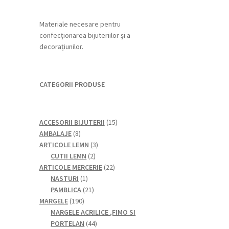
Materiale necesare pentru
confecționarea bijuteriilor și a
decorațiunilor.
CATEGORII PRODUSE
15
ACCESORII BIJUTERII
15
8
produse
AMBALAJE
8
produse
3
ARTICOLE LEMN
3
2
produse
CUTII LEMN
2
produse
22
ARTICOLE MERCERIE
22
1
de
NASTURI
1
produs
21
produse
PAMBLICA
21
190
de
MARGELE
190
de
produse
MARGELE ACRILICE ,FIMO SI
produse
44
PORTELAN
44