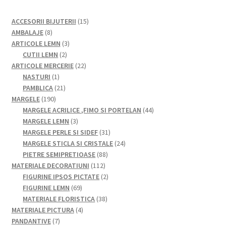
15
ACCESORII BIJUTERII
15
8
produse
AMBALAJE
8
produse
3
ARTICOLE LEMN
3
2
produse
CUTII LEMN
2
produse
22
ARTICOLE MERCERIE
22
1
de
NASTURI
1
produs
21
produse
PAMBLICA
21
190
de
MARGELE
190
de
produse
44
MARGELE ACRILICE ,FIMO SI PORTELAN
44
produse
3
de
MARGELE LEMN
3
produse
31
produse
MARGELE PERLE SI SIDEF
31
de
24
MARGELE STICLA SI CRISTALE
24
88
produse
de
PIETRE SEMIPRETIOASE
88
112
de
produse
MATERIALE DECORATIUNI
112
produse
produse
2
FIGURINE IPSOS PICTATE
2
69
produse
FIGURINE LEMN
69
de
38
MATERIALE FLORISTICA
38
produse
4
de
MATERIALE PICTURA
4
7
produse
produse
PANDANTIVE
7