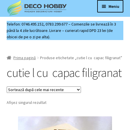
Sari
Sari
Meniu
la
la
navigare
conținut
Deco Hobby
Telefon: 0746.495.152, 0783.299.677 – Comenzile se livrează în 3
până la 4 zile lucrătoare. Livrare – curierat rapid DPD 23 lei (de
obicei de pe o zi pe alta).
Contact
Coș produse
Prima pagină
Produse etichetate „cutie l cu capac filigranat”
cutie l cu capac filigranat
Afișez singurul rezultat