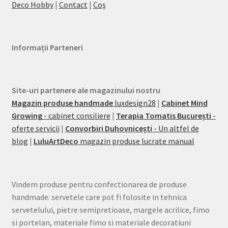
Deco Hobby
|
Contact
|
Coş
Informații Parteneri
Site-uri partenere ale magazinului nostru
Magazin produse handmade
luxdesign28
|
Cabinet Mind
Growing
- cabinet consiliere
|
Terapia Tomatis București
-
oferte servicii
|
Convorbiri Duhovnicești
- Un altfel de
blog
|
LuluArtDeco
magazin produse lucrate manual
Vindem produse pentru confectionarea de produse
handmade: servetele care pot fi folosite in tehnica
servetelului, pietre semipretioase, margele acrilice, fimo
si portelan, materiale fimo si materiale decoratiuni