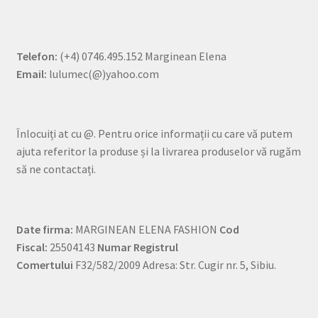
Telefon:
(+4) 0746.495.152 Marginean Elena
Email:
lulumec(@)yahoo.com
Înlocuiți at cu @. Pentru orice informații cu care vă putem
ajuta referitor la produse și la livrarea produselor vă rugăm
să ne contactați.
Date firma:
MARGINEAN ELENA FASHION
Cod
Fiscal:
25504143
Numar Registrul
Comertului
F32/582/2009 Adresa: Str. Cugir nr. 5, Sibiu.