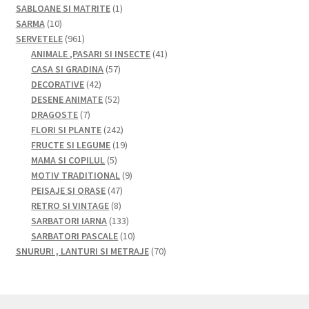
produse
1
SABLOANE SI MATRITE
1
10
produs
SARMA
10
produse
961
SERVETELE
961
de
41
ANIMALE ,PASARI SI INSECTE
41
produse
57
de
CASA SI GRADINA
57
42
de
produse
DECORATIVE
42
de
52
produse
DESENE ANIMATE
52
7
produse
de
DRAGOSTE
7
produse
produse
242
FLORI SI PLANTE
242
de
19
FRUCTE SI LEGUME
19
5
produse
produse
MAMA SI COPILUL
5
produse
9
MOTIV TRADITIONAL
9
47
produse
PEISAJE SI ORASE
47
8
de
RETRO SI VINTAGE
8
produse
produse
133
SARBATORI IARNA
133
de
10
SARBATORI PASCALE
10
produse
produse
70
SNURURI , LANTURI SI METRAJE
70
de
produse