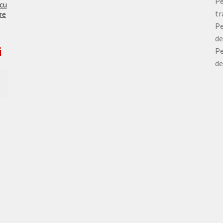
Pe
 cu
tr
re
Pe
de
i
Pe
de