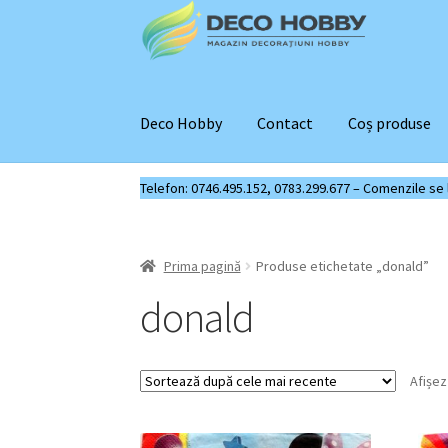
Sari
Sari
la
la
navigare
conținut
Deco Hobby
Contact
Coș produse
Telefon: 0746.495.152, 0783.299.677 – Comenzile se liv
Prima pagină
Produse etichetate „donald”
donald
Afișez