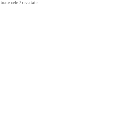
Sortat
 toate cele 2 rezultate
după
cele
mai
recente