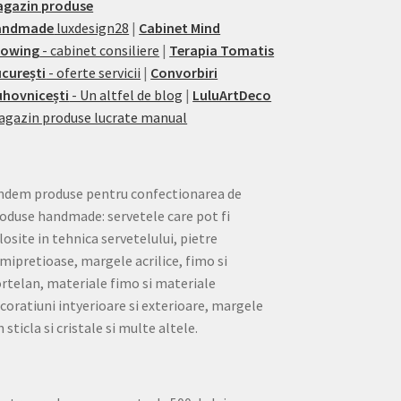
agazin produse
andmade
luxdesign28
|
Cabinet Mind
rowing
- cabinet consiliere
|
Terapia Tomatis
curești
- oferte servicii
|
Convorbiri
hovnicești
- Un altfel de blog
|
LuluArtDeco
gazin produse lucrate manual
ndem produse pentru confectionarea de
oduse handmade: servetele care pot fi
losite in tehnica servetelului, pietre
mipretioase, margele acrilice, fimo si
rtelan, materiale fimo si materiale
coratiuni intyerioare si exterioare, margele
n sticla si cristale si multe altele.