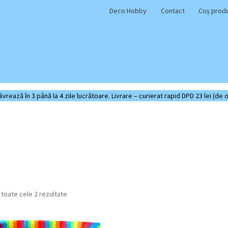
Deco Hobby
Contact
Coș prod
rează în 3 până la 4 zile lucrătoare. Livrare – curierat rapid DPD 23 lei (de o
Sortat
 toate cele 2 rezultate
după
cele
mai