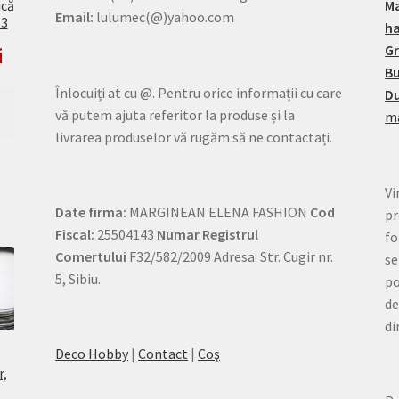
ică
M
Email:
lulumec(@)yahoo.com
13
h
G
i
Bu
Înlocuiți at cu @. Pentru orice informații cu care
Du
vă putem ajuta referitor la produse și la
ma
livrarea produselor vă rugăm să ne contactați.
Vi
Date firma:
MARGINEAN ELENA FASHION
Cod
pr
Fiscal:
25504143
Numar Registrul
fo
Comertului
F32/582/2009 Adresa: Str. Cugir nr.
se
5, Sibiu.
po
de
di
Deco Hobby
|
Contact
|
Coş
r,