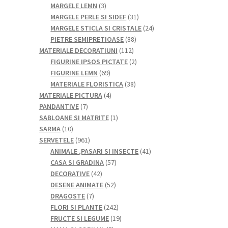
de
3
MARGELE LEMN
3
produse
produse
31
MARGELE PERLE SI SIDEF
31
de
24
MARGELE STICLA SI CRISTALE
24
88
produse
de
PIETRE SEMIPRETIOASE
88
112
de
produse
MATERIALE DECORATIUNI
112
produse
produse
2
FIGURINE IPSOS PICTATE
2
69
produse
FIGURINE LEMN
69
de
38
MATERIALE FLORISTICA
38
produse
4
de
MATERIALE PICTURA
4
7
produse
produse
PANDANTIVE
7
produse
1
SABLOANE SI MATRITE
1
10
produs
SARMA
10
produse
961
SERVETELE
961
de
41
ANIMALE ,PASARI SI INSECTE
41
produse
57
de
CASA SI GRADINA
57
42
de
produse
DECORATIVE
42
de
52
produse
DESENE ANIMATE
52
7
produse
de
DRAGOSTE
7
produse
produse
242
FLORI SI PLANTE
242
de
19
FRUCTE SI LEGUME
19