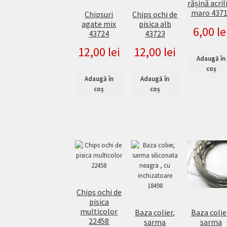
rășină acril
maro 437
Chipsuri
Chips ochi de
agate mix
pisica alb
6,00
le
43724
43723
12,00
lei
12,00
lei
Adaugă în
coș
Adaugă în
Adaugă în
coș
coș
Chips ochi de
pisica
multicolor
Baza colier,
Baza colie
22458
sarma
sarma