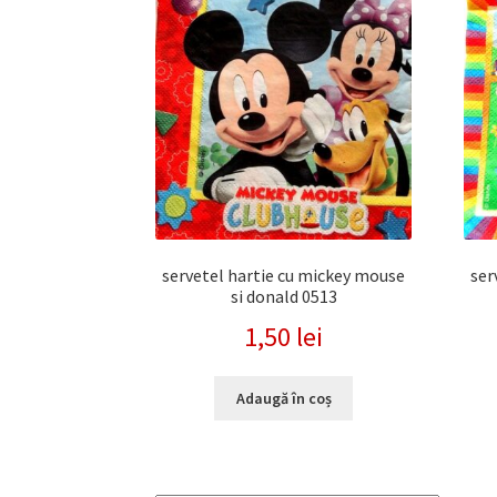
servetel hartie cu mickey mouse
ser
si donald 0513
1,50
lei
Adaugă în coș