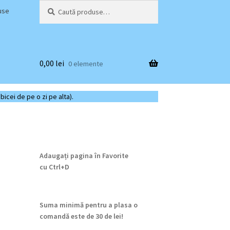
Caută
Caută
use
după:
0,00
lei
0 elemente
bicei de pe o zi pe alta).
Adaugați pagina în Favorite
cu
Ctrl+D
Suma minimă pentru a plasa o
comandă este de 30 de lei!