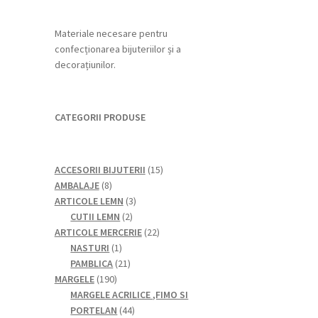
Materiale necesare pentru
confecționarea bijuteriilor și a
decorațiunilor.
CATEGORII PRODUSE
15
ACCESORII BIJUTERII
15
8
produse
AMBALAJE
8
produse
3
ARTICOLE LEMN
3
2
produse
CUTII LEMN
2
produse
22
ARTICOLE MERCERIE
22
1
de
NASTURI
1
produs
21
produse
PAMBLICA
21
190
de
MARGELE
190
de
produse
MARGELE ACRILICE ,FIMO SI
produse
44
PORTELAN
44