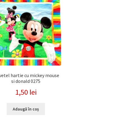
recente
vetel hartie cu mickey mouse
si donald 0275
1,50
lei
Adaugă în coș