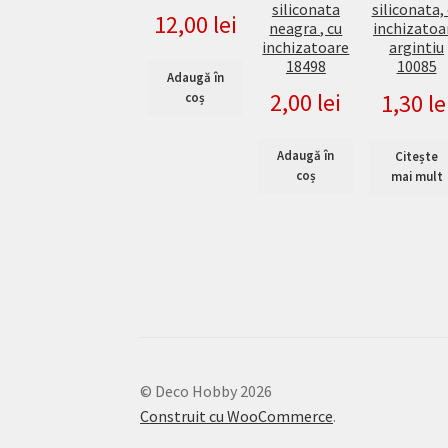
siliconata
siliconata,
12,00
lei
neagra , cu
inchizatoa
inchizatoare
argintiu
18498
10085
Adaugă în
2,00
lei
1,30
le
coș
Adaugă în
Citește
coș
mai mult
© Deco Hobby 2026
Construit cu WooCommerce
.