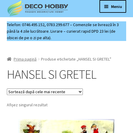
Sari
Sari
Meniu
la
la
navigare
conținut
Deco Hobby
Telefon: 0746.495.152, 0783.299.677 – Comenzile se livrează în 3
până la 4 zile lucrătoare. Livrare – curierat rapid DPD 23 lei (de
obicei de pe o zi pe alta).
Contact
Coș produse
Prima pagină
Produse etichetate „HANSEL SI GRETEL”
HANSEL SI GRETEL
Afișez singurul rezultat