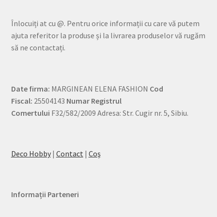
Înlocuiți at cu @. Pentru orice informații cu care vă putem
ajuta referitor la produse și la livrarea produselor vă rugăm
să ne contactați.
Date firma:
MARGINEAN ELENA FASHION
Cod
Fiscal:
25504143
Numar Registrul
Comertului
F32/582/2009 Adresa: Str. Cugir nr. 5, Sibiu.
Deco Hobby
|
Contact
|
Coş
Informații Parteneri