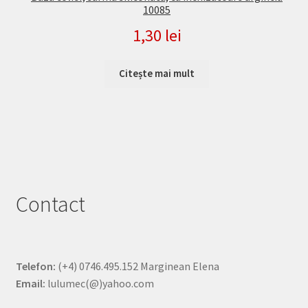
10085
1,30
lei
Citește mai mult
Contact
Telefon:
(+4) 0746.495.152 Marginean Elena
Email:
lulumec(@)yahoo.com