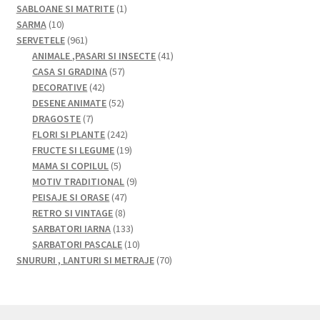
produse
1
SABLOANE SI MATRITE
1
10
produs
SARMA
10
produse
961
SERVETELE
961
de
41
ANIMALE ,PASARI SI INSECTE
41
produse
57
de
CASA SI GRADINA
57
42
de
produse
DECORATIVE
42
de
52
produse
DESENE ANIMATE
52
7
produse
de
DRAGOSTE
7
produse
produse
242
FLORI SI PLANTE
242
de
19
FRUCTE SI LEGUME
19
5
produse
produse
MAMA SI COPILUL
5
produse
9
MOTIV TRADITIONAL
9
47
produse
PEISAJE SI ORASE
47
8
de
RETRO SI VINTAGE
8
produse
produse
133
SARBATORI IARNA
133
de
10
SARBATORI PASCALE
10
produse
produse
70
SNURURI , LANTURI SI METRAJE
70
de
produse