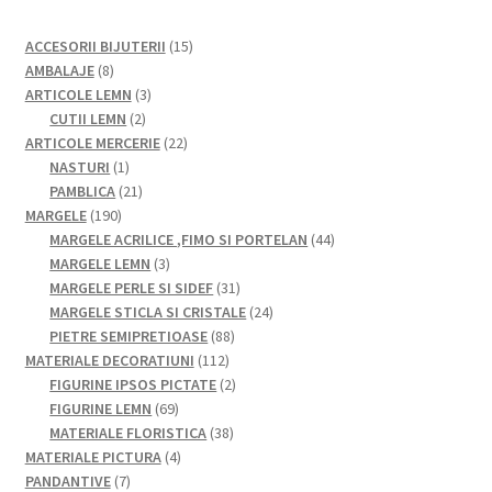
15
ACCESORII BIJUTERII
15
8
produse
AMBALAJE
8
produse
3
ARTICOLE LEMN
3
2
produse
CUTII LEMN
2
produse
22
ARTICOLE MERCERIE
22
1
de
NASTURI
1
produs
21
produse
PAMBLICA
21
190
de
MARGELE
190
de
produse
44
MARGELE ACRILICE ,FIMO SI PORTELAN
44
produse
3
de
MARGELE LEMN
3
produse
31
produse
MARGELE PERLE SI SIDEF
31
de
24
MARGELE STICLA SI CRISTALE
24
88
produse
de
PIETRE SEMIPRETIOASE
88
112
de
produse
MATERIALE DECORATIUNI
112
produse
produse
2
FIGURINE IPSOS PICTATE
2
69
produse
FIGURINE LEMN
69
de
38
MATERIALE FLORISTICA
38
produse
4
de
MATERIALE PICTURA
4
7
produse
produse
PANDANTIVE
7