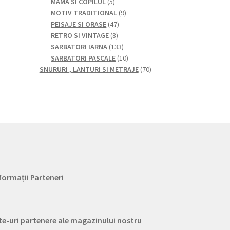
5
produse
produse
MAMA SI COPILUL
5
produse
9
MOTIV TRADITIONAL
9
47
produse
PEISAJE SI ORASE
47
8
de
RETRO SI VINTAGE
8
produse
produse
133
SARBATORI IARNA
133
de
10
SARBATORI PASCALE
10
produse
produse
70
SNURURI , LANTURI SI METRAJE
70
de
produse
formații Parteneri
te-uri partenere ale magazinului nostru