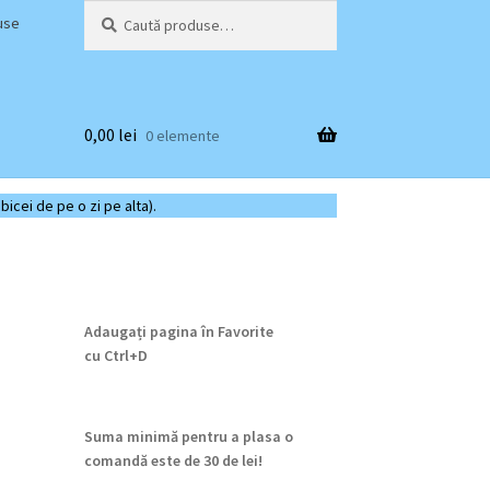
Caută
Caută
use
după:
0,00
lei
0 elemente
bicei de pe o zi pe alta).
Adaugați pagina în Favorite
cu
Ctrl+D
Suma minimă pentru a plasa o
comandă este de 30 de lei!