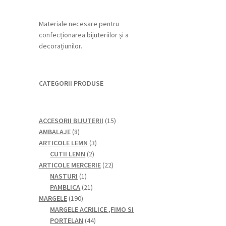
Materiale necesare pentru
confecționarea bijuteriilor și a
decorațiunilor.
CATEGORII PRODUSE
15
ACCESORII BIJUTERII
15
8
produse
AMBALAJE
8
produse
3
ARTICOLE LEMN
3
2
produse
CUTII LEMN
2
produse
22
ARTICOLE MERCERIE
22
1
de
NASTURI
1
produs
21
produse
PAMBLICA
21
190
de
MARGELE
190
de
produse
MARGELE ACRILICE ,FIMO SI
produse
44
PORTELAN
44