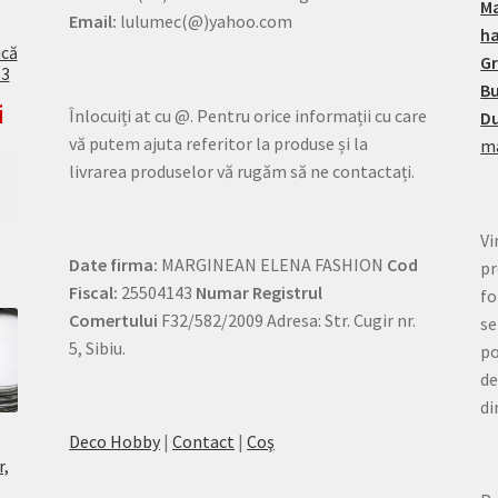
M
Email:
lulumec(@)yahoo.com
h
ică
G
13
Bu
i
Înlocuiți at cu @. Pentru orice informații cu care
Du
vă putem ajuta referitor la produse și la
ma
livrarea produselor vă rugăm să ne contactați.
Vi
Date firma:
MARGINEAN ELENA FASHION
Cod
pr
Fiscal:
25504143
Numar Registrul
fo
Comertului
F32/582/2009 Adresa: Str. Cugir nr.
se
5, Sibiu.
po
de
di
Deco Hobby
|
Contact
|
Coş
r,