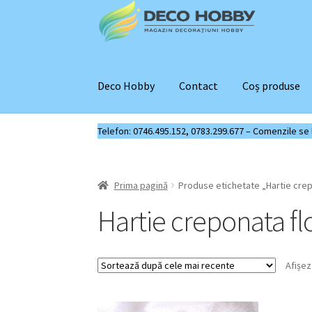
Sari
Sari
la
la
navigare
conținut
Deco Hobby
Contact
Coș produse
Telefon: 0746.495.152, 0783.299.677 – Comenzile se liv
Prima pagină
Produse etichetate „Hartie crepo
Hartie creponata flo
Afișez