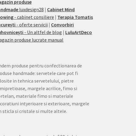
agazin produse
andmade
luxdesign28
|
Cabinet Mind
rowing
- cabinet consiliere
|
Terapia Tomatis
curești
- oferte servicii
|
Convorbiri
hovnicești
- Un altfel de blog
|
LuluArtDeco
gazin produse lucrate manual
ndem produse pentru confectionarea de
oduse handmade: servetele care pot fi
losite in tehnica servetelului, pietre
mipretioase, margele acrilice, fimo si
rtelan, materiale fimo si materiale
coratiuni intyerioare si exterioare, margele
n sticla si cristale si multe altele.