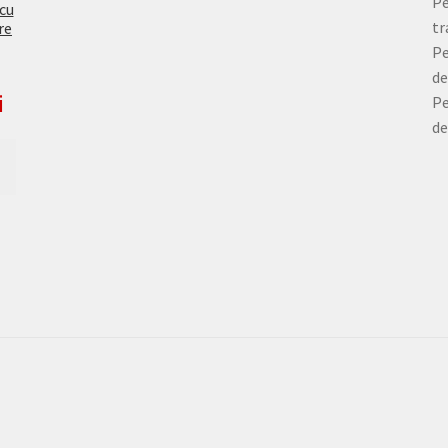
Pe
 cu
tr
re
Pe
de
i
Pe
de