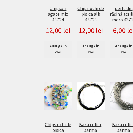
Chipsuri
Chips ochi de
perle din
agate mix
pisica alb
rășină acril
43724
43723
maro 437
12,00
lei
12,00
lei
6,00
le
Adaugă în
Adaugă în
Adaugă în
coș
coș
coș
Chips ochi de
Baza colier,
Baza colie
pisica
sarma
sarma