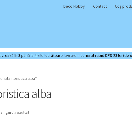
Deco Hobby
Contact
Coș prod
rează în 3 până la 4 zile lucrătoare. Livrare – curierat rapid DPD 23 lei (de o
nata floristica alba”
ristica alba
 singurul rezultat