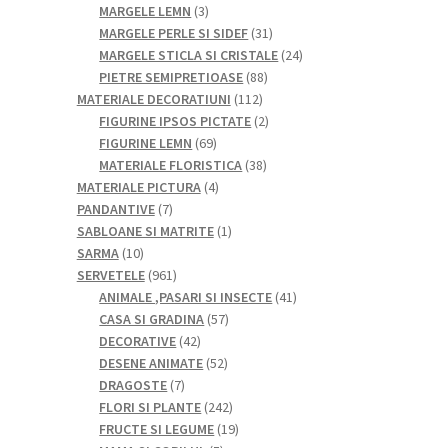
de
3
MARGELE LEMN
3
produse
produse
31
MARGELE PERLE SI SIDEF
31
de
24
MARGELE STICLA SI CRISTALE
24
88
produse
de
PIETRE SEMIPRETIOASE
88
112
de
produse
MATERIALE DECORATIUNI
112
produse
produse
2
FIGURINE IPSOS PICTATE
2
69
produse
FIGURINE LEMN
69
de
38
MATERIALE FLORISTICA
38
produse
4
de
MATERIALE PICTURA
4
7
produse
produse
PANDANTIVE
7
produse
1
SABLOANE SI MATRITE
1
10
produs
SARMA
10
produse
961
SERVETELE
961
de
41
ANIMALE ,PASARI SI INSECTE
41
produse
57
de
CASA SI GRADINA
57
42
de
produse
DECORATIVE
42
de
52
produse
DESENE ANIMATE
52
7
produse
de
DRAGOSTE
7
produse
produse
242
FLORI SI PLANTE
242
de
19
FRUCTE SI LEGUME
19