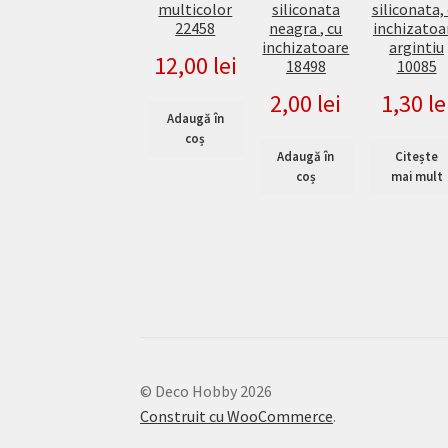
multicolor
siliconata
siliconata,
22458
neagra , cu
inchizatoa
inchizatoare
argintiu
12,00
lei
18498
10085
2,00
lei
1,30
le
Adaugă în
coș
Adaugă în
Citește
coș
mai mult
© Deco Hobby 2026
Construit cu WooCommerce
.