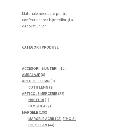
Materiale necesare pentru
confecționarea bijuteriilor și a
decorațiunilor.
CATEGORII PRODUSE
15
ACCESORII BIJUTERII
15
8
produse
AMBALAJE
8
produse
3
ARTICOLE LEMN
3
2
produse
CUTII LEMN
2
produse
22
ARTICOLE MERCERIE
22
1
de
NASTURI
1
produs
21
produse
PAMBLICA
21
190
de
MARGELE
190
de
produse
MARGELE ACRILICE ,FIMO SI
produse
44
PORTELAN
44