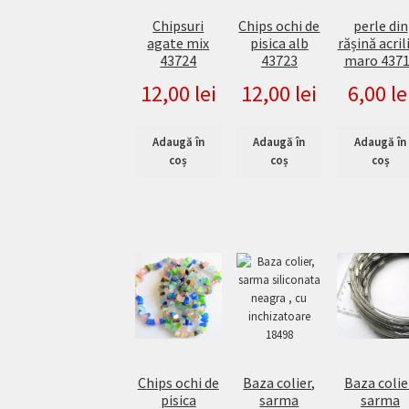
Chipsuri
Chips ochi de
perle din
agate mix
pisica alb
rășină acril
43724
43723
maro 437
12,00
lei
12,00
lei
6,00
le
Adaugă în
Adaugă în
Adaugă în
coș
coș
coș
Baza colier,
Chips ochi de
Baza colie
sarma
pisica
sarma