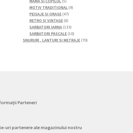
5
produse
produse
MAMA SI COPILUL
5
produse
9
MOTIV TRADITIONAL
9
47
produse
PEISAJE SI ORASE
47
8
de
RETRO SI VINTAGE
8
produse
produse
133
SARBATORI IARNA
133
de
10
SARBATORI PASCALE
10
produse
produse
70
SNURURI , LANTURI SI METRAJE
70
de
produse
formații Parteneri
te-uri partenere ale magazinului nostru