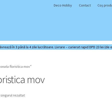
Deco Hobby
Contact
Coș prod
rează în 3 până la 4 zile lucrătoare. Livrare – curierat rapid DPD 23 lei (de o
onata floristica mov”
oristica mov
 singurul rezultat