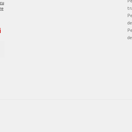
Pe
 cu
tr
re
Pe
de
i
Pe
de