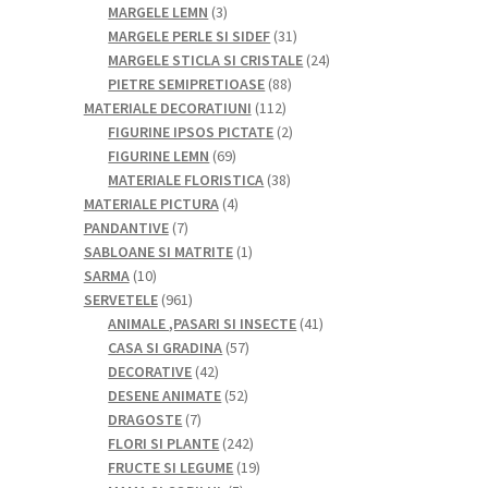
de
3
MARGELE LEMN
3
produse
produse
31
MARGELE PERLE SI SIDEF
31
de
24
MARGELE STICLA SI CRISTALE
24
88
produse
de
PIETRE SEMIPRETIOASE
88
112
de
produse
MATERIALE DECORATIUNI
112
produse
produse
2
FIGURINE IPSOS PICTATE
2
69
produse
FIGURINE LEMN
69
de
38
MATERIALE FLORISTICA
38
produse
4
de
MATERIALE PICTURA
4
7
produse
produse
PANDANTIVE
7
produse
1
SABLOANE SI MATRITE
1
10
produs
SARMA
10
produse
961
SERVETELE
961
de
41
ANIMALE ,PASARI SI INSECTE
41
produse
57
de
CASA SI GRADINA
57
42
de
produse
DECORATIVE
42
de
52
produse
DESENE ANIMATE
52
7
produse
de
DRAGOSTE
7
produse
produse
242
FLORI SI PLANTE
242
de
19
FRUCTE SI LEGUME
19