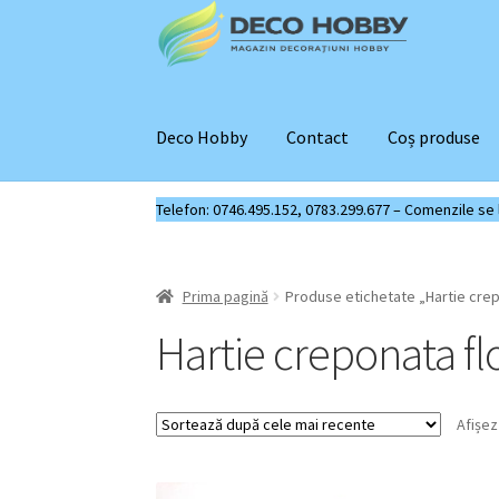
Sari
Sari
la
la
navigare
conținut
Deco Hobby
Contact
Coș produse
Telefon: 0746.495.152, 0783.299.677 – Comenzile se liv
Prima pagină
Produse etichetate „Hartie crep
Hartie creponata fl
Afișez