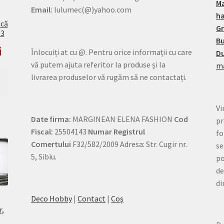
M
Email:
lulumec(@)yahoo.com
h
ică
G
13
Bu
i
Înlocuiți at cu @. Pentru orice informații cu care
Du
vă putem ajuta referitor la produse și la
ma
livrarea produselor vă rugăm să ne contactați.
Vi
Date firma:
MARGINEAN ELENA FASHION
Cod
pr
Fiscal:
25504143
Numar Registrul
fo
Comertului
F32/582/2009 Adresa: Str. Cugir nr.
se
5, Sibiu.
po
de
di
Deco Hobby
|
Contact
|
Coş
r,