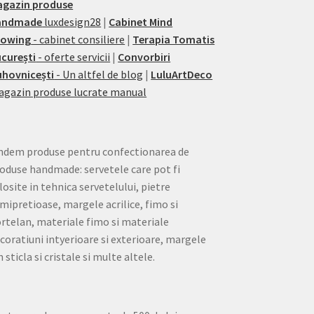
agazin produse
andmade
luxdesign28
|
Cabinet Mind
rowing
- cabinet consiliere
|
Terapia Tomatis
curești
- oferte servicii
|
Convorbiri
hovnicești
- Un altfel de blog
|
LuluArtDeco
gazin produse lucrate manual
ndem produse pentru confectionarea de
oduse handmade: servetele care pot fi
losite in tehnica servetelului, pietre
mipretioase, margele acrilice, fimo si
rtelan, materiale fimo si materiale
coratiuni intyerioare si exterioare, margele
n sticla si cristale si multe altele.