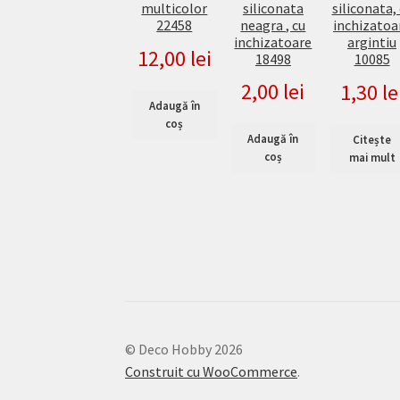
siliconata
multicolor
siliconata,
neagra , cu
22458
inchizatoa
inchizatoare
argintiu
12,00
lei
18498
10085
2,00
lei
1,30
le
Adaugă în
coș
Adaugă în
Citește
coș
mai mult
© Deco Hobby 2026
Construit cu WooCommerce
.