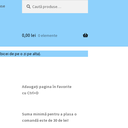
Caută
Caută
use
după:
0,00
lei
0 elemente
bicei de pe o zi pe alta).
Adaugați pagina în Favorite
cu
Ctrl+D
Suma minimă pentru a plasa o
comandă este de 30 de lei!