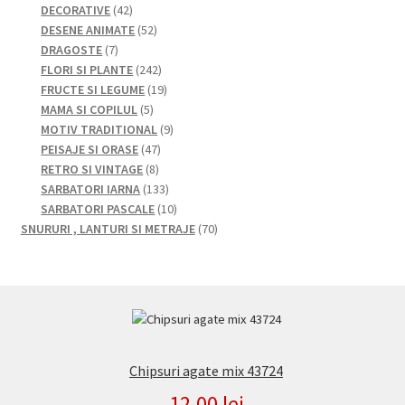
42
de
produse
DECORATIVE
42
de
52
produse
DESENE ANIMATE
52
7
produse
de
DRAGOSTE
7
produse
produse
242
FLORI SI PLANTE
242
de
19
FRUCTE SI LEGUME
19
5
produse
produse
MAMA SI COPILUL
5
produse
9
MOTIV TRADITIONAL
9
47
produse
PEISAJE SI ORASE
47
8
de
RETRO SI VINTAGE
8
produse
produse
133
SARBATORI IARNA
133
de
10
SARBATORI PASCALE
10
produse
produse
70
SNURURI , LANTURI SI METRAJE
70
de
produse
Chipsuri agate mix 43724
12,00
lei