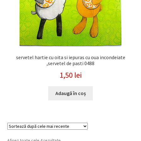
servetel hartie cu oita si iepuras cu oua incondeiate
,servetel de pasti 0488
1,50
lei
Adaugă în coș
Sortat
Afișez toate cele 4 rezultate