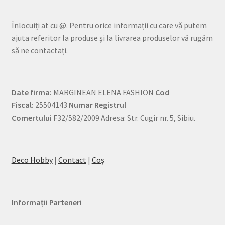
Înlocuiți at cu @. Pentru orice informații cu care vă putem
ajuta referitor la produse și la livrarea produselor vă rugăm
să ne contactați.
Date firma:
MARGINEAN ELENA FASHION
Cod
Fiscal:
25504143
Numar Registrul
Comertului
F32/582/2009 Adresa: Str. Cugir nr. 5, Sibiu.
Deco Hobby
|
Contact
|
Coş
Informații Parteneri