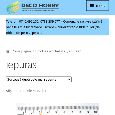
Sari
Sari
Meniu
la
la
navigare
conținut
Deco Hobby
Telefon: 0746.495.152, 0783.299.677 – Comenzile se livrează în 3
până la 4 zile lucrătoare. Livrare – curierat rapid DPD 23 lei (de
obicei de pe o zi pe alta).
Contact
Coș produse
Prima pagină
Produse etichetate „iepuras”
iepuras
Sortat
Afișez toate cele 4 rezultate
după
cele
mai
recente