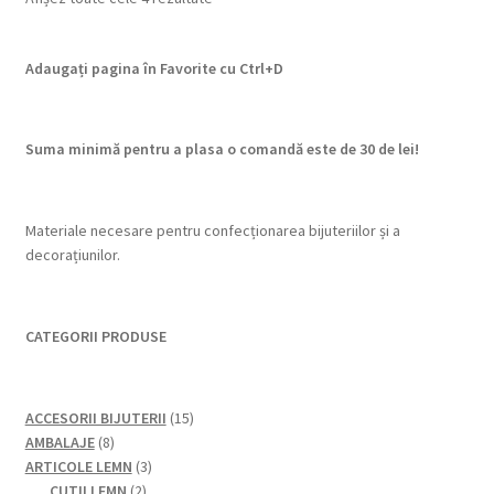
după
cele
Adaugați pagina în Favorite cu
Ctrl+D
mai
recente
Suma minimă pentru a plasa o comandă este de 30 de lei!
Materiale necesare pentru confecționarea bijuteriilor și a
decorațiunilor.
CATEGORII PRODUSE
15
ACCESORII BIJUTERII
15
8
produse
AMBALAJE
8
produse
3
ARTICOLE LEMN
3
2
produse
CUTII LEMN
2