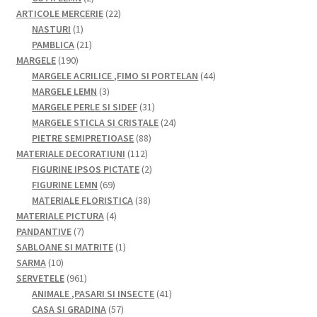
produse
22
ARTICOLE MERCERIE
22
1
de
NASTURI
1
produs
21
produse
PAMBLICA
21
190
de
MARGELE
190
de
produse
44
MARGELE ACRILICE ,FIMO SI PORTELAN
44
produse
3
de
MARGELE LEMN
3
produse
31
produse
MARGELE PERLE SI SIDEF
31
de
24
MARGELE STICLA SI CRISTALE
24
88
produse
de
PIETRE SEMIPRETIOASE
88
112
de
produse
MATERIALE DECORATIUNI
112
produse
produse
2
FIGURINE IPSOS PICTATE
2
69
produse
FIGURINE LEMN
69
de
38
MATERIALE FLORISTICA
38
produse
4
de
MATERIALE PICTURA
4
7
produse
produse
PANDANTIVE
7
produse
1
SABLOANE SI MATRITE
1
10
produs
SARMA
10
produse
961
SERVETELE
961
de
41
ANIMALE ,PASARI SI INSECTE
41
produse
57
de
CASA SI GRADINA
57