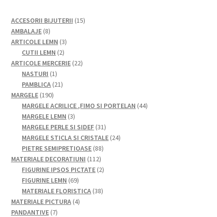
15
ACCESORII BIJUTERII
15
8
produse
AMBALAJE
8
produse
3
ARTICOLE LEMN
3
2
produse
CUTII LEMN
2
produse
22
ARTICOLE MERCERIE
22
1
de
NASTURI
1
produs
21
produse
PAMBLICA
21
190
de
MARGELE
190
de
produse
44
MARGELE ACRILICE ,FIMO SI PORTELAN
44
produse
3
de
MARGELE LEMN
3
produse
31
produse
MARGELE PERLE SI SIDEF
31
de
24
MARGELE STICLA SI CRISTALE
24
88
produse
de
PIETRE SEMIPRETIOASE
88
112
de
produse
MATERIALE DECORATIUNI
112
produse
produse
2
FIGURINE IPSOS PICTATE
2
69
produse
FIGURINE LEMN
69
de
38
MATERIALE FLORISTICA
38
produse
4
de
MATERIALE PICTURA
4
7
produse
produse
PANDANTIVE
7