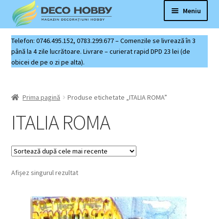
Sari
Sari
Meniu
la
la
navigare
conținut
Deco Hobby
Telefon: 0746.495.152, 0783.299.677 – Comenzile se livrează în 3
până la 4 zile lucrătoare. Livrare – curierat rapid DPD 23 lei (de
obicei de pe o zi pe alta).
Contact
Coș produse
Prima pagină
Produse etichetate „ITALIA ROMA”
ITALIA ROMA
Afișez singurul rezultat