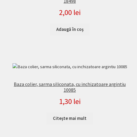
18498
2,00
lei
Adaugă în coș
Baza colier, sarma siliconata, cu inchizatoare argintiu
10085
1,30
lei
Citește mai mult