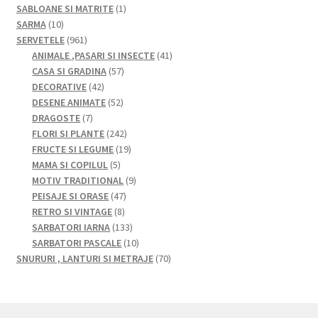
produse
1
SABLOANE SI MATRITE
1
10
produs
SARMA
10
produse
961
SERVETELE
961
de
41
ANIMALE ,PASARI SI INSECTE
41
produse
57
de
CASA SI GRADINA
57
42
de
produse
DECORATIVE
42
de
52
produse
DESENE ANIMATE
52
7
produse
de
DRAGOSTE
7
produse
produse
242
FLORI SI PLANTE
242
de
19
FRUCTE SI LEGUME
19
5
produse
produse
MAMA SI COPILUL
5
produse
9
MOTIV TRADITIONAL
9
47
produse
PEISAJE SI ORASE
47
8
de
RETRO SI VINTAGE
8
produse
produse
133
SARBATORI IARNA
133
de
10
SARBATORI PASCALE
10
produse
produse
70
SNURURI , LANTURI SI METRAJE
70
de
produse