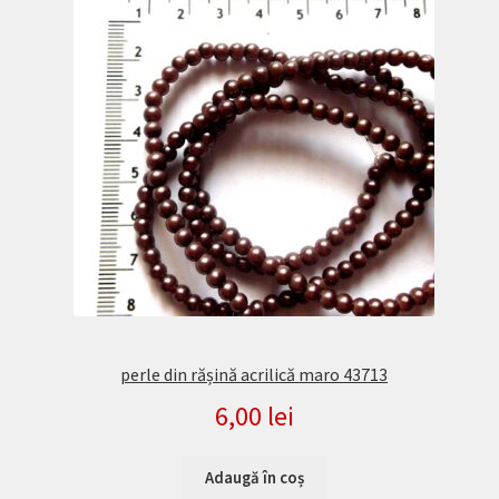
perle din rășină acrilică maro 43713
6,00
lei
Adaugă în coș