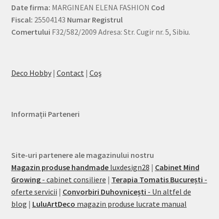
Date firma:
MARGINEAN ELENA FASHION
Cod
Fiscal:
25504143
Numar Registrul
Comertului
F32/582/2009 Adresa: Str. Cugir nr. 5, Sibiu.
Deco Hobby
|
Contact
|
Coş
Informații Parteneri
Site-uri partenere ale magazinului nostru
Magazin produse handmade
luxdesign28
|
Cabinet Mind
Growing
- cabinet consiliere
|
Terapia Tomatis București
-
oferte servicii
|
Convorbiri Duhovnicești
- Un altfel de
blog
|
LuluArtDeco
magazin produse lucrate manual