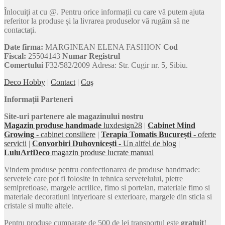
Înlocuiți at cu @. Pentru orice informații cu care vă putem ajuta
referitor la produse și la livrarea produselor vă rugăm să ne
contactați.
Date firma:
MARGINEAN ELENA FASHION
Cod
Fiscal:
25504143
Numar Registrul
Comertului
F32/582/2009 Adresa: Str. Cugir nr. 5, Sibiu.
Deco Hobby
|
Contact
|
Coş
Informații Parteneri
Site-uri partenere ale magazinului nostru
Magazin produse handmade
luxdesign28
|
Cabinet Mind
Growing
- cabinet consiliere
|
Terapia Tomatis București
- oferte
servicii
|
Convorbiri Duhovnicești
- Un altfel de blog
|
LuluArtDeco
magazin produse lucrate manual
Vindem produse pentru confectionarea de produse handmade:
servetele care pot fi folosite in tehnica servetelului, pietre
semipretioase, margele acrilice, fimo si portelan, materiale fimo si
materiale decoratiuni intyerioare si exterioare, margele din sticla si
cristale si multe altele.
Pentru produse cumparate de 500 de lei transportul este
gratuit
!