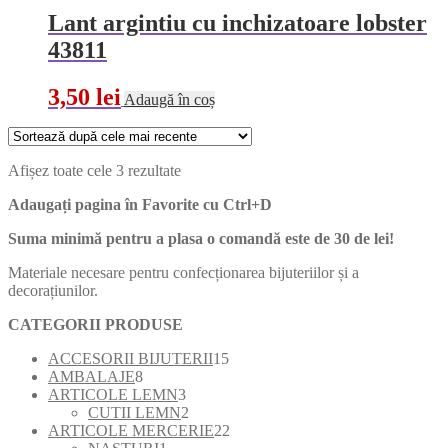
Lant argintiu cu inchizatoare lobster
43811
3,50
lei
Adaugă în coș
Sortat
Afișez toate cele 3 rezultate
după
Adaugați pagina în Favorite cu
Ctrl+D
cele
mai
Suma minimă pentru a plasa o comandă este de 30 de lei!
recente
Materiale necesare pentru confecționarea bijuteriilor și a
decorațiunilor.
CATEGORII PRODUSE
15
ACCESORII BIJUTERII
15
8
produse
AMBALAJE
8
produse
3
ARTICOLE LEMN
3
produse
2
CUTII LEMN
2
produse
22
ARTICOLE MERCERIE
22
1
de