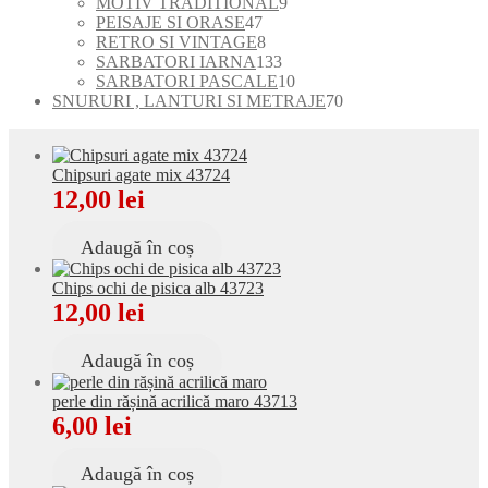
produse
9
MOTIV TRADITIONAL
9
47
produse
PEISAJE SI ORASE
47
de
8
RETRO SI VINTAGE
8
produse
produse
133
SARBATORI IARNA
133
de
10
SARBATORI PASCALE
10
produse
produse
70
SNURURI , LANTURI SI METRAJE
70
de
produse
Chipsuri agate mix 43724
12,00
lei
Adaugă în coș
Chips ochi de pisica alb 43723
12,00
lei
Adaugă în coș
perle din rășină acrilică maro 43713
6,00
lei
Adaugă în coș