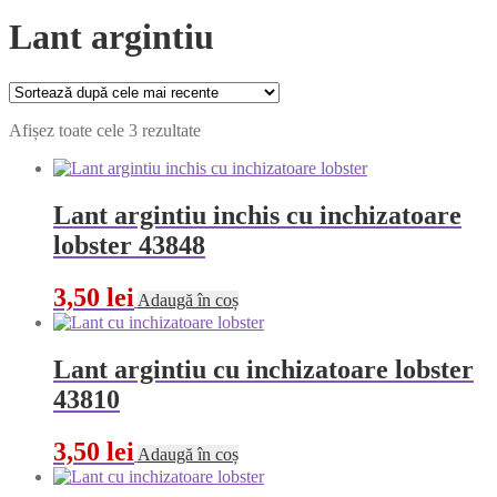
Lant argintiu
Sortat
Afișez toate cele 3 rezultate
după
cele
mai
recente
Lant argintiu inchis cu inchizatoare
lobster 43848
3,50
lei
Adaugă în coș
Lant argintiu cu inchizatoare lobster
43810
3,50
lei
Adaugă în coș