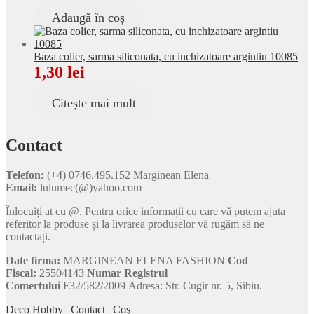
Adaugă în coș
Baza colier, sarma siliconata, cu inchizatoare argintiu 10085
1,30
lei
Citește mai mult
Contact
Telefon:
(+4) 0746.495.152 Marginean Elena
Email:
lulumec(@)yahoo.com
Înlocuiți at cu @. Pentru orice informații cu care vă putem ajuta
referitor la produse și la livrarea produselor vă rugăm să ne
contactați.
Date firma:
MARGINEAN ELENA FASHION
Cod
Fiscal:
25504143
Numar Registrul
Comertului
F32/582/2009 Adresa: Str. Cugir nr. 5, Sibiu.
Deco Hobby
|
Contact
|
Coş