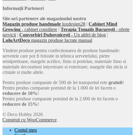
Informații Parteneri
Site-uri partenere ale magazinului nostru
Magazin produse handmade
luxdesign28
|
Cabinet Mind
Growing
- cabinet consiliere
|
Terapia Tomatis București
- oferte
servicii
|
Convorbiri Duhovnicești
- Un altfel de blog
|
LuluArtDeco
magazin produse lucrate manual
Vindem produse pentru confectionarea de produse handmade:
servetele care pot fi folosite in tehnica servetelului, pietre
semipretioase, margele acrilice, fimo si portelan, materiale fimo si
materiale decoratiuni intyerioare si exterioare, margele din sticla si
cristale si multe altele.
Pentru produse cumparate de 500 de lei transportul este
gratuit
!
Pentru produs cumparate pornind de la 1.000 de lei facem o
reducere de 10%
!
Pentru produse cumparate pornind de la 2.000 de lei facem o
reducere de 15%
!
© Deco Hobby 2026
Construit cu WooCommerce
.
Contul meu