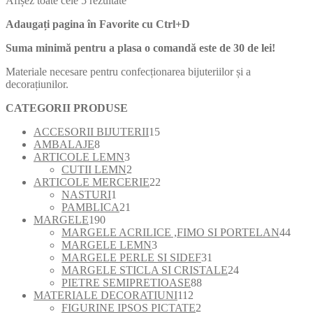
Afișez toate cele 5 rezultate
după
Adaugați pagina în Favorite cu
Ctrl+D
cele
mai
Suma minimă pentru a plasa o comandă este de 30 de lei!
recente
Materiale necesare pentru confecționarea bijuteriilor și a
decorațiunilor.
CATEGORII PRODUSE
15
ACCESORII BIJUTERII
15
8
produse
AMBALAJE
8
produse
3
ARTICOLE LEMN
3
produse
2
CUTII LEMN
2
produse
22
ARTICOLE MERCERIE
22
1
de
NASTURI
1
produs
21
produse
PAMBLICA
21
190
de
MARGELE
190
de
produse
44
MARGELE ACRILICE ,FIMO SI PORTELAN
44
produse
3
de
MARGELE LEMN
3
produse
31
prod
MARGELE PERLE SI SIDEF
31
de
24
MARGELE STICLA SI CRISTALE
24
88
produse
de
PIETRE SEMIPRETIOASE
88
112
de
produse
MATERIALE DECORATIUNI
112
produse
2
produse
FIGURINE IPSOS PICTATE
2