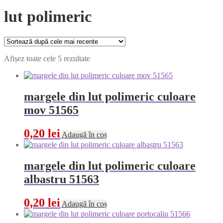
lut polimeric
Sortat
Afișez toate cele 5 rezultate
după
cele
mai
recente
margele din lut polimeric culoare
mov 51565
0,20
lei
Adaugă în coș
margele din lut polimeric culoare
albastru 51563
0,20
lei
Adaugă în coș