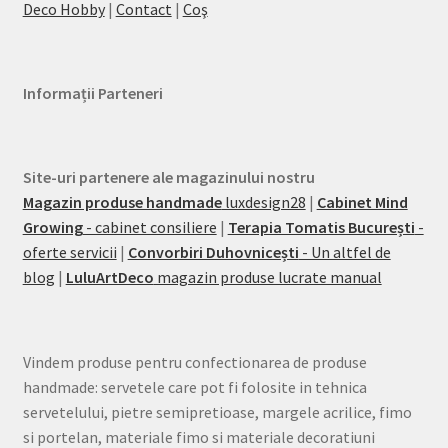
Deco Hobby
|
Contact
|
Coş
Informații Parteneri
Site-uri partenere ale magazinului nostru
Magazin produse handmade
luxdesign28
|
Cabinet Mind
Growing
- cabinet consiliere
|
Terapia Tomatis București
-
oferte servicii
|
Convorbiri Duhovnicești
- Un altfel de
blog
|
LuluArtDeco
magazin produse lucrate manual
Vindem produse pentru confectionarea de produse
handmade: servetele care pot fi folosite in tehnica
servetelului, pietre semipretioase, margele acrilice, fimo
si portelan, materiale fimo si materiale decoratiuni