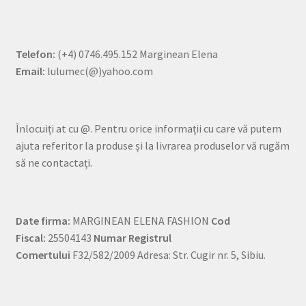
Telefon:
(+4) 0746.495.152 Marginean Elena
Email:
lulumec(@)yahoo.com
Înlocuiți at cu @. Pentru orice informații cu care vă putem
ajuta referitor la produse și la livrarea produselor vă rugăm
să ne contactați.
Date firma:
MARGINEAN ELENA FASHION
Cod
Fiscal:
25504143
Numar Registrul
Comertului
F32/582/2009 Adresa: Str. Cugir nr. 5, Sibiu.