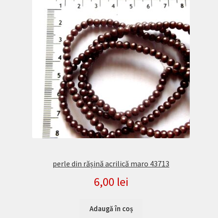
perle din rășină acrilică maro 43713
6,00
lei
Adaugă în coș