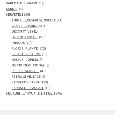
produse
1
SABLOANE SI MATRITE
1
10
produs
SARMA
10
produse
961
SERVETELE
961
de
41
ANIMALE ,PASARI SI INSECTE
41
produse
57
de
CASA SI GRADINA
57
42
de
produse
DECORATIVE
42
de
52
produse
DESENE ANIMATE
52
7
produse
de
DRAGOSTE
7
produse
produse
242
FLORI SI PLANTE
242
de
19
FRUCTE SI LEGUME
19
5
produse
produse
MAMA SI COPILUL
5
produse
9
MOTIV TRADITIONAL
9
47
produse
PEISAJE SI ORASE
47
8
de
RETRO SI VINTAGE
8
produse
produse
133
SARBATORI IARNA
133
de
10
SARBATORI PASCALE
10
produse
produse
70
SNURURI , LANTURI SI METRAJE
70
de
produse