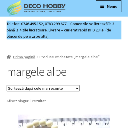
Sari
Sari
Meniu
la
la
navigare
conținut
Deco Hobby
Telefon: 0746.495.152, 0783.299.677 – Comenzile se livrează în 3
până la 4 zile lucrătoare. Livrare – curierat rapid DPD 23 lei (de
obicei de pe o zi pe alta).
Contact
Coș produse
Prima pagină
Produse etichetate „margele albe”
margele albe
Afișez singurul rezultat