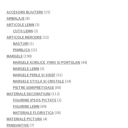
15
ACCESORII BIJUTERII
15
8
produse
AMBALAJE
8
produse
3
ARTICOLE LEMN
3
2
produse
CUTII LEMN
2
produse
22
ARTICOLE MERCERIE
22
1
de
NASTURI
1
produs
21
produse
PAMBLICA
21
190
de
MARGELE
190
de
produse
44
MARGELE ACRILICE ,FIMO SI PORTELAN
44
produse
3
de
MARGELE LEMN
3
produse
31
produse
MARGELE PERLE SI SIDEF
31
de
24
MARGELE STICLA SI CRISTALE
24
88
produse
de
PIETRE SEMIPRETIOASE
88
112
de
produse
MATERIALE DECORATIUNI
112
produse
produse
2
FIGURINE IPSOS PICTATE
2
69
produse
FIGURINE LEMN
69
de
38
MATERIALE FLORISTICA
38
produse
4
de
MATERIALE PICTURA
4
7
produse
produse
PANDANTIVE
7