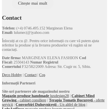
Citește mai mult
Contact
Telefon:
(+4) 0746.495.152 Marginean Elena
Email:
lulumec(@)yahoo.com
Înlocuiți at cu @. Pentru orice informații cu care vă putem ajuta
referitor la produse și la livrarea produselor vă rugăm să ne
contactați.
Date firma:
MARGINEAN ELENA FASHION
Cod
Fiscal:
25504143
Numar Registrul
Comertului
F32/582/2009 Adresa: Str. Cugir nr. 5, Sibiu.
Deco Hobby
|
Contact
|
Coş
Informații Parteneri
Site-uri partenere ale magazinului nostru
Magazin produse handmade
luxdesign28
|
Cabinet Mind
Growing
- cabinet consiliere
|
Terapia Tomatis București
- oferte
servicii
|
Convorbiri Duhovnicești
- Un altfel de blog
|
LuluArtDeco
magazin produse lucrate manual