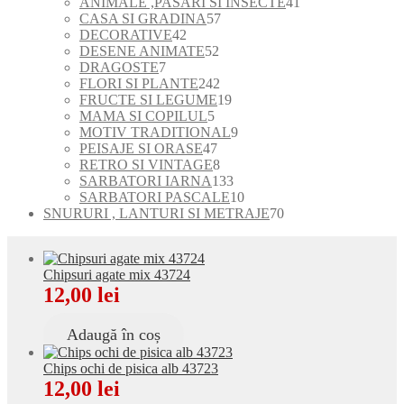
de
41
ANIMALE ,PASARI SI INSECTE
41
produse
57
de
CASA SI GRADINA
57
42
de
produse
DECORATIVE
42
de
52
produse
DESENE ANIMATE
52
7
produse
de
DRAGOSTE
7
produse
produse
242
FLORI SI PLANTE
242
de
19
FRUCTE SI LEGUME
19
5
produse
produse
MAMA SI COPILUL
5
produse
9
MOTIV TRADITIONAL
9
47
produse
PEISAJE SI ORASE
47
de
8
RETRO SI VINTAGE
8
produse
produse
133
SARBATORI IARNA
133
de
10
SARBATORI PASCALE
10
produse
produse
70
SNURURI , LANTURI SI METRAJE
70
de
produse
Chipsuri agate mix 43724
12,00
lei
Adaugă în coș
Chips ochi de pisica alb 43723
12,00
lei