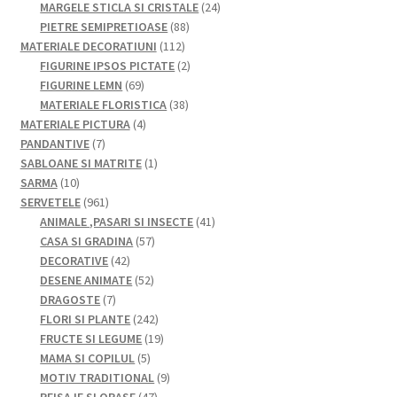
de
24
MARGELE STICLA SI CRISTALE
24
88
produse
de
PIETRE SEMIPRETIOASE
88
112
de
produse
MATERIALE DECORATIUNI
112
produse
produse
2
FIGURINE IPSOS PICTATE
2
69
produse
FIGURINE LEMN
69
de
38
MATERIALE FLORISTICA
38
produse
4
de
MATERIALE PICTURA
4
7
produse
produse
PANDANTIVE
7
produse
1
SABLOANE SI MATRITE
1
10
produs
SARMA
10
produse
961
SERVETELE
961
de
41
ANIMALE ,PASARI SI INSECTE
41
produse
57
de
CASA SI GRADINA
57
42
de
produse
DECORATIVE
42
de
52
produse
DESENE ANIMATE
52
7
produse
de
DRAGOSTE
7
produse
produse
242
FLORI SI PLANTE
242
de
19
FRUCTE SI LEGUME
19
5
produse
produse
MAMA SI COPILUL
5
produse
9
MOTIV TRADITIONAL
9
47
produse