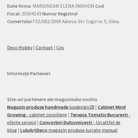
Date firma:
MARGINEAN ELENA FASHION
Cod
Fiscal:
25504143
Numar Registrul
Comertului
F32/582/2009 Adresa: Str. Cugir nr. 5, Sibiu.
Deco Hobby
|
Contact
|
Coş
Informații Parteneri
Site-uri partenere ale magazinului nostru
Magazin produse handmade
luxdesign28
|
Cabinet Mind
Growing
- cabinet consiliere
|
Terapia Tomatis București
-
oferte servicii
|
Convorbiri Duhovnicești
- Un altfel de
blog
|
LuluArtDeco
magazin produse lucrate manual