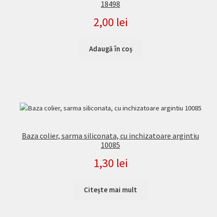
18498
2,00
lei
Adaugă în coș
Baza colier, sarma siliconata, cu inchizatoare argintiu
10085
1,30
lei
Citește mai mult