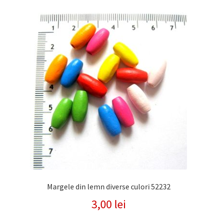
cele
mai
recente
Margele din lemn diverse culori 52232
3,00
lei