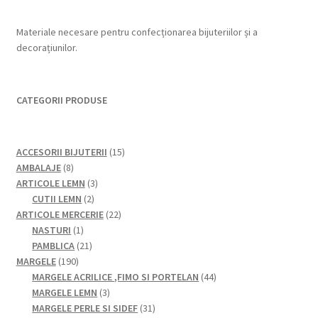
Materiale necesare pentru confecționarea bijuteriilor și a
decorațiunilor.
CATEGORII PRODUSE
15
ACCESORII BIJUTERII
15
8
produse
AMBALAJE
8
produse
3
ARTICOLE LEMN
3
2
produse
CUTII LEMN
2
produse
22
ARTICOLE MERCERIE
22
1
de
NASTURI
1
produs
21
produse
PAMBLICA
21
190
de
MARGELE
190
de
produse
44
MARGELE ACRILICE ,FIMO SI PORTELAN
44
produse
3
de
MARGELE LEMN
3
produse
31
produse
MARGELE PERLE SI SIDEF
31