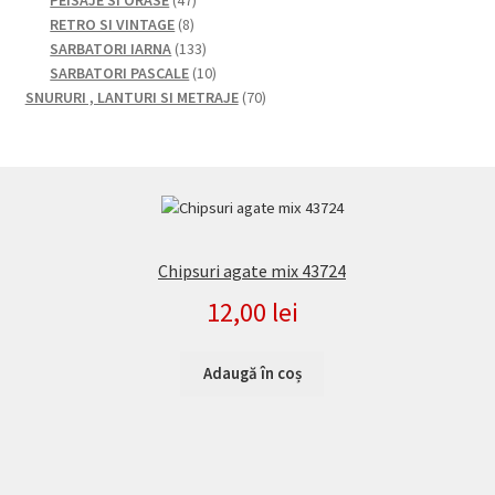
PEISAJE SI ORASE
47
8
de
RETRO SI VINTAGE
8
produse
produse
133
SARBATORI IARNA
133
de
10
SARBATORI PASCALE
10
produse
produse
70
SNURURI , LANTURI SI METRAJE
70
de
produse
Chipsuri agate mix 43724
12,00
lei
Adaugă în coș