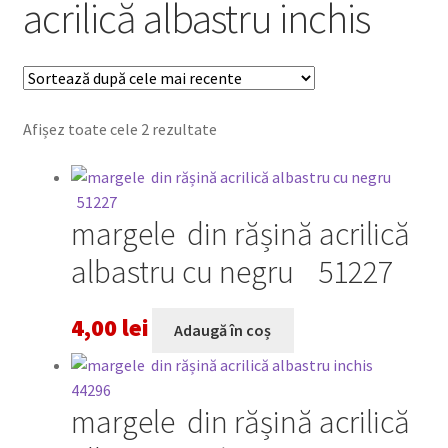
acrilică albastru inchis
Sortat
Afișez toate cele 2 rezultate
după
cele
mai
margele din rășină acrilică
recente
albastru cu negru 51227
4,00
lei
Adaugă în coș
margele din rășină acrilică