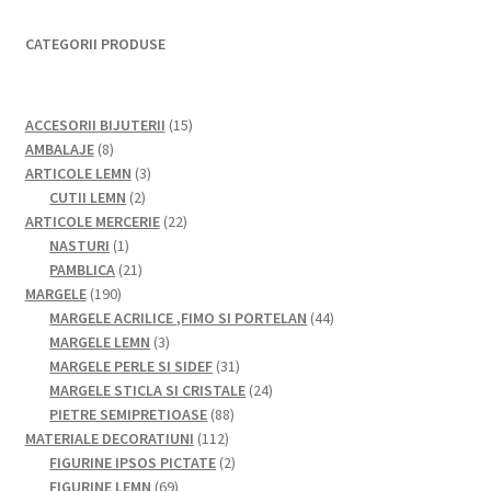
CATEGORII PRODUSE
15
ACCESORII BIJUTERII
15
8
produse
AMBALAJE
8
produse
3
ARTICOLE LEMN
3
2
produse
CUTII LEMN
2
produse
22
ARTICOLE MERCERIE
22
1
de
NASTURI
1
produs
21
produse
PAMBLICA
21
190
de
MARGELE
190
de
produse
44
MARGELE ACRILICE ,FIMO SI PORTELAN
44
produse
3
de
MARGELE LEMN
3
produse
31
produse
MARGELE PERLE SI SIDEF
31
de
24
MARGELE STICLA SI CRISTALE
24
88
produse
de
PIETRE SEMIPRETIOASE
88
112
de
produse
MATERIALE DECORATIUNI
112
produse
produse
2
FIGURINE IPSOS PICTATE
2
69
produse
FIGURINE LEMN
69