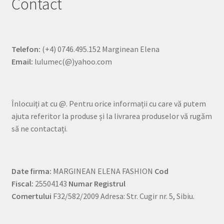
Contact
Telefon:
(+4) 0746.495.152 Marginean Elena
Email:
lulumec(@)yahoo.com
Înlocuiți at cu @. Pentru orice informații cu care vă putem
ajuta referitor la produse și la livrarea produselor vă rugăm
să ne contactați.
Date firma:
MARGINEAN ELENA FASHION
Cod
Fiscal:
25504143
Numar Registrul
Comertului
F32/582/2009 Adresa: Str. Cugir nr. 5, Sibiu.