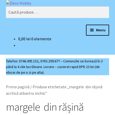
Sari
Sari
Caută
la
la
Caută
navigare
conținut
după:
Meniu
0,00
lei
0 elemente
Deco Hobby
Contact
Telefon: 0746.495.152, 0783.299.677 – Comenzile se livrează în 3
până la 4 zile lucrătoare. Livrare – curierat rapid DPD 23 lei (de
Coș produse
obicei de pe o zi pe alta).
Prima pagină
/
Produse etichetate „margele din rășină
acrilică albastru inchis”
margele din rășină