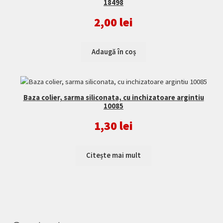
18498
2,00
lei
Adaugă în coș
Baza colier, sarma siliconata, cu inchizatoare argintiu
10085
1,30
lei
Citește mai mult