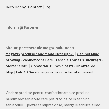
Deco Hobby
|
Contact
|
Coş
Informații Parteneri
Site-uri partenere ale magazinului nostru
Magazin produse handmade
luxdesign28
|
Cabinet Mind
Growing
- cabinet consiliere
|
Terapia Tomatis București
-
oferte servicii
|
Convorbiri Duhovnicești
- Un altfel de
blog
|
LuluArtDeco
magazin produse lucrate manual
Vindem produse pentru confectionarea de produse
handmade: servetele care pot fi folosite in tehnica
servetelului, pietre semipretioase, margele acrilice, fimo