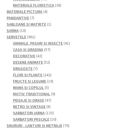
de
38
MATERIALE FLORISTICA
38
produse
4
de
MATERIALE PICTURA
4
7
produse
produse
PANDANTIVE
7
produse
1
SABLOANE SI MATRITE
1
10
produs
SARMA
10
produse
961
SERVETELE
961
de
41
ANIMALE ,PASARI SI INSECTE
41
produse
57
de
CASA SI GRADINA
57
42
de
produse
DECORATIVE
42
de
52
produse
DESENE ANIMATE
52
7
produse
de
DRAGOSTE
7
produse
produse
242
FLORI SI PLANTE
242
de
19
FRUCTE SI LEGUME
19
5
produse
produse
MAMA SI COPILUL
5
produse
9
MOTIV TRADITIONAL
9
47
produse
PEISAJE SI ORASE
47
8
de
RETRO SI VINTAGE
8
produse
produse
133
SARBATORI IARNA
133
de
10
SARBATORI PASCALE
10
produse
produse
70
SNURURI , LANTURI SI METRAJE
70