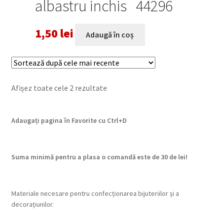
albastru inchis 44296
1,50
lei
Adaugă în coș
Sortat
Afișez toate cele 2 rezultate
după
cele
Adaugați pagina în Favorite cu
Ctrl+D
mai
recente
Suma minimă pentru a plasa o comandă este de 30 de lei!
Materiale necesare pentru confecționarea bijuteriilor și a
decorațiunilor.