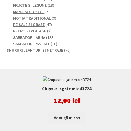
de
19
FRUCTE SI LEGUME
19
5
produse
produse
MAMA SI COPILUL
5
produse
9
MOTIV TRADITIONAL
9
47
produse
PEISAJE SI ORASE
47
8
de
RETRO SI VINTAGE
8
produse
produse
133
SARBATORI IARNA
133
de
10
SARBATORI PASCALE
10
produse
produse
70
SNURURI , LANTURI SI METRAJE
70
de
produse
Chipsuri agate mix 43724
12,00
lei
Adaugă în coș