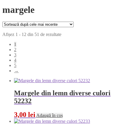
margele
Sortat
Afișez 1 - 12 din 51 de rezultate
după
1
cele
2
mai
3
recente
4
5
→
Margele din lemn diverse culori
52232
3,00
lei
Adaugă în coș