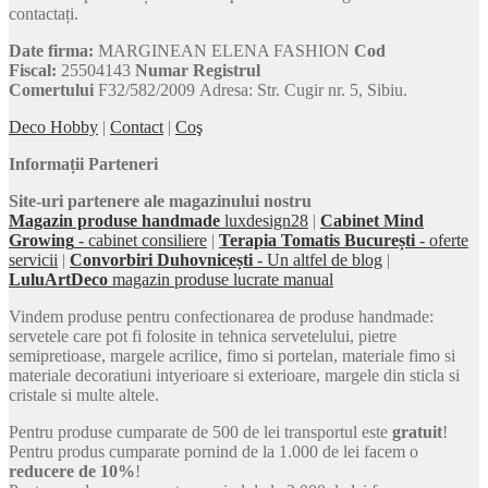
contactați.
Date firma:
MARGINEAN ELENA FASHION
Cod
Fiscal:
25504143
Numar Registrul
Comertului
F32/582/2009 Adresa: Str. Cugir nr. 5, Sibiu.
Deco Hobby
|
Contact
|
Coş
Informații Parteneri
Site-uri partenere ale magazinului nostru
Magazin produse handmade
luxdesign28
|
Cabinet Mind
Growing
- cabinet consiliere
|
Terapia Tomatis București
- oferte
servicii
|
Convorbiri Duhovnicești
- Un altfel de blog
|
LuluArtDeco
magazin produse lucrate manual
Vindem produse pentru confectionarea de produse handmade:
servetele care pot fi folosite in tehnica servetelului, pietre
semipretioase, margele acrilice, fimo si portelan, materiale fimo si
materiale decoratiuni intyerioare si exterioare, margele din sticla si
cristale si multe altele.
Pentru produse cumparate de 500 de lei transportul este
gratuit
!
Pentru produs cumparate pornind de la 1.000 de lei facem o
reducere de 10%
!