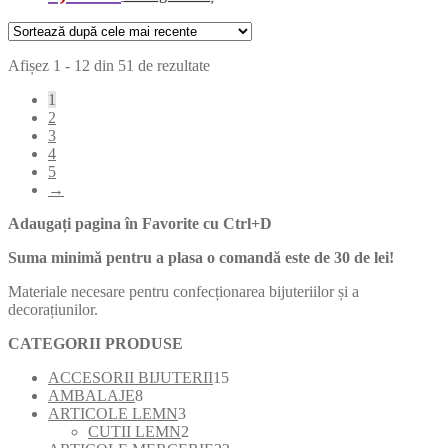
Sortat
Afișez 1 - 12 din 51 de rezultate
după
1
cele
2
mai
3
recente
4
5
→
Adaugați pagina în Favorite cu
Ctrl+D
Suma minimă pentru a plasa o comandă este de 30 de lei!
Materiale necesare pentru confecționarea bijuteriilor și a
decorațiunilor.
CATEGORII PRODUSE
15
ACCESORII BIJUTERII
15
8
produse
AMBALAJE
8
produse
3
ARTICOLE LEMN
3
produse
2
CUTII LEMN
2