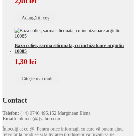
2,00
lei
Adaugă în coș
Baza colier, sarma siliconata, cu inchizatoare argintiu
10085
1,30
lei
Citește mai mult
Contact
Telefon:
(+4) 0746.495.152 Marginean Elena
Email:
lulumec(@)yahoo.com
Înlocuiți at cu @. Pentru orice informații cu care vă putem ajuta
referitor la produse și la livrarea produselor vă rugăm să ne