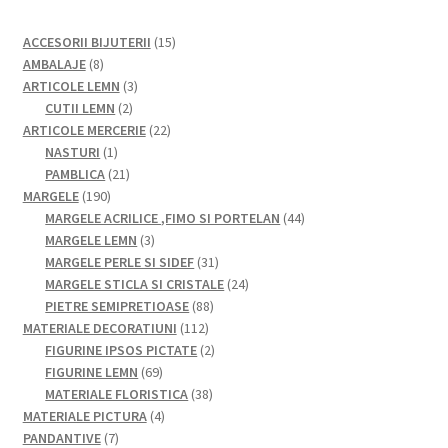
15
ACCESORII BIJUTERII
15
8
produse
AMBALAJE
8
produse
3
ARTICOLE LEMN
3
2
produse
CUTII LEMN
2
produse
22
ARTICOLE MERCERIE
22
1
de
NASTURI
1
produs
21
produse
PAMBLICA
21
190
de
MARGELE
190
de
produse
44
MARGELE ACRILICE ,FIMO SI PORTELAN
44
produse
3
de
MARGELE LEMN
3
produse
31
produse
MARGELE PERLE SI SIDEF
31
de
24
MARGELE STICLA SI CRISTALE
24
88
produse
de
PIETRE SEMIPRETIOASE
88
112
de
produse
MATERIALE DECORATIUNI
112
produse
produse
2
FIGURINE IPSOS PICTATE
2
69
produse
FIGURINE LEMN
69
de
38
MATERIALE FLORISTICA
38
produse
4
de
MATERIALE PICTURA
4
7
produse
produse
PANDANTIVE
7