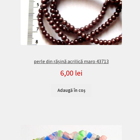
perle din rășină acrilică maro 43713
6,00
lei
Adaugă în coș