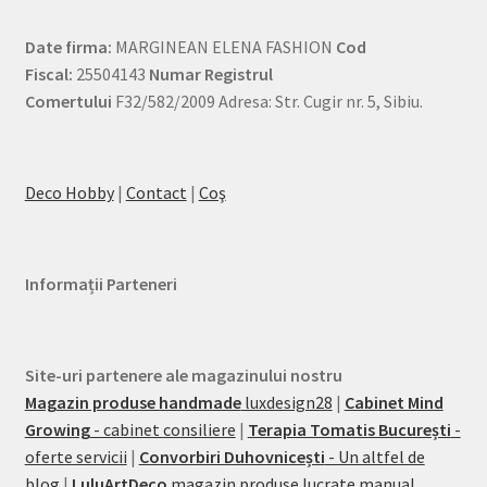
Date firma:
MARGINEAN ELENA FASHION
Cod
Fiscal:
25504143
Numar Registrul
Comertului
F32/582/2009 Adresa: Str. Cugir nr. 5, Sibiu.
Deco Hobby
|
Contact
|
Coş
Informații Parteneri
Site-uri partenere ale magazinului nostru
Magazin produse handmade
luxdesign28
|
Cabinet Mind
Growing
- cabinet consiliere
|
Terapia Tomatis București
-
oferte servicii
|
Convorbiri Duhovnicești
- Un altfel de
blog
|
LuluArtDeco
magazin produse lucrate manual