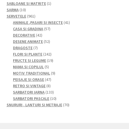
produse
1
SABLOANE SI MATRITE
1
10
produs
SARMA
10
produse
961
SERVETELE
961
de
41
ANIMALE ,PASARI SI INSECTE
41
produse
57
de
CASA SI GRADINA
57
42
de
produse
DECORATIVE
42
de
52
produse
DESENE ANIMATE
52
7
produse
de
DRAGOSTE
7
produse
produse
242
FLORI SI PLANTE
242
de
19
FRUCTE SI LEGUME
19
5
produse
produse
MAMA SI COPILUL
5
produse
9
MOTIV TRADITIONAL
9
47
produse
PEISAJE SI ORASE
47
8
de
RETRO SI VINTAGE
8
produse
produse
133
SARBATORI IARNA
133
de
10
SARBATORI PASCALE
10
produse
produse
70
SNURURI , LANTURI SI METRAJE
70
de
produse