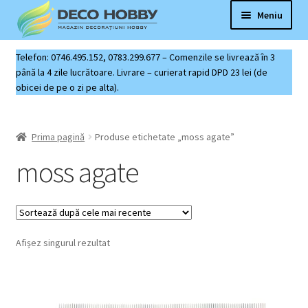
Sari
Sari
Meniu
la
la
navigare
conținut
Deco Hobby
Telefon: 0746.495.152, 0783.299.677 – Comenzile se livrează în 3
până la 4 zile lucrătoare. Livrare – curierat rapid DPD 23 lei (de
obicei de pe o zi pe alta).
Contact
Coș produse
Prima pagină
Produse etichetate „moss agate”
moss agate
Afișez singurul rezultat