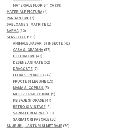
de
38
MATERIALE FLORISTICA
38
produse
4
de
MATERIALE PICTURA
4
7
produse
produse
PANDANTIVE
7
produse
1
SABLOANE SI MATRITE
1
10
produs
SARMA
10
produse
961
SERVETELE
961
de
41
ANIMALE ,PASARI SI INSECTE
41
produse
57
de
CASA SI GRADINA
57
42
de
produse
DECORATIVE
42
de
52
produse
DESENE ANIMATE
52
7
produse
de
DRAGOSTE
7
produse
produse
242
FLORI SI PLANTE
242
de
19
FRUCTE SI LEGUME
19
5
produse
produse
MAMA SI COPILUL
5
produse
9
MOTIV TRADITIONAL
9
47
produse
PEISAJE SI ORASE
47
8
de
RETRO SI VINTAGE
8
produse
produse
133
SARBATORI IARNA
133
de
10
SARBATORI PASCALE
10
produse
produse
70
SNURURI , LANTURI SI METRAJE
70