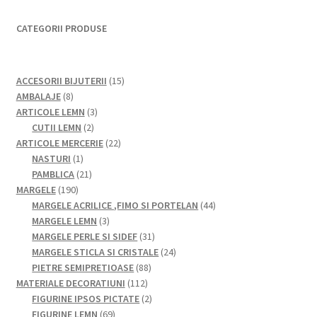
CATEGORII PRODUSE
15
ACCESORII BIJUTERII
15
8
produse
AMBALAJE
8
produse
3
ARTICOLE LEMN
3
2
produse
CUTII LEMN
2
produse
22
ARTICOLE MERCERIE
22
1
de
NASTURI
1
produs
21
produse
PAMBLICA
21
190
de
MARGELE
190
de
produse
44
MARGELE ACRILICE ,FIMO SI PORTELAN
44
produse
3
de
MARGELE LEMN
3
produse
31
produse
MARGELE PERLE SI SIDEF
31
de
24
MARGELE STICLA SI CRISTALE
24
88
produse
de
PIETRE SEMIPRETIOASE
88
112
de
produse
MATERIALE DECORATIUNI
112
produse
produse
2
FIGURINE IPSOS PICTATE
2
69
produse
FIGURINE LEMN
69