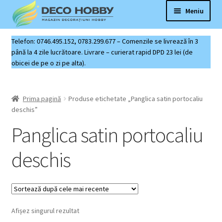
Sari
Sari
Meniu
la
la
navigare
conținut
Deco Hobby
Telefon: 0746.495.152, 0783.299.677 – Comenzile se livrează în 3
până la 4 zile lucrătoare. Livrare – curierat rapid DPD 23 lei (de
obicei de pe o zi pe alta).
Contact
Coș produse
Prima pagină
Produse etichetate „Panglica satin portocaliu
deschis”
Panglica satin portocaliu
deschis
Afișez singurul rezultat