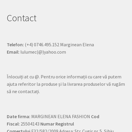
Contact
Telefon:
(+4) 0746.495.152 Marginean Elena
Email:
lulumec(@)yahoo.com
Înlocuiți at cu @. Pentru orice informații cu care vă putem
ajuta referitor la produse și la livrarea produselor vă rugăm
să ne contactați.
Date firma:
MARGINEAN ELENA FASHION
Cod
Fiscal:
25504143
Numar Registrul
Comertului
F32/582/2009 Adresa: Str. Cugir nr. 5, Sibiu.