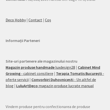
Deco Hobby
|
Contact
|
Coş
Informații Parteneri
Site-uri partenere ale magazinului nostru
Magazin produse handmade
luxdesign28
|
Cabinet Mind
Growing
- cabinet consiliere
|
Terapia Tomatis București
-
oferte servicii
|
Convorbiri Duhovnicești
- Un altfel de
blog
|
LuluArtDeco
magazin produse lucrate manual
Vindem produse pentru confectionarea de produse