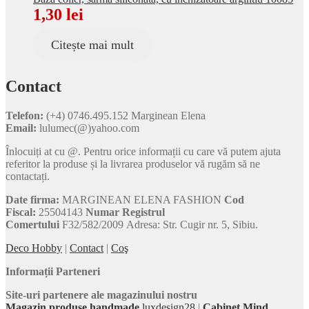
1,30
lei
Citește mai mult
Contact
Telefon:
(+4) 0746.495.152 Marginean Elena
Email:
lulumec(@)yahoo.com
Înlocuiți at cu @. Pentru orice informații cu care vă putem ajuta
referitor la produse și la livrarea produselor vă rugăm să ne
contactați.
Date firma:
MARGINEAN ELENA FASHION
Cod
Fiscal:
25504143
Numar Registrul
Comertului
F32/582/2009 Adresa: Str. Cugir nr. 5, Sibiu.
Deco Hobby
|
Contact
|
Coş
Informații Parteneri
Site-uri partenere ale magazinului nostru
Magazin produse handmade
luxdesign28
|
Cabinet Mind