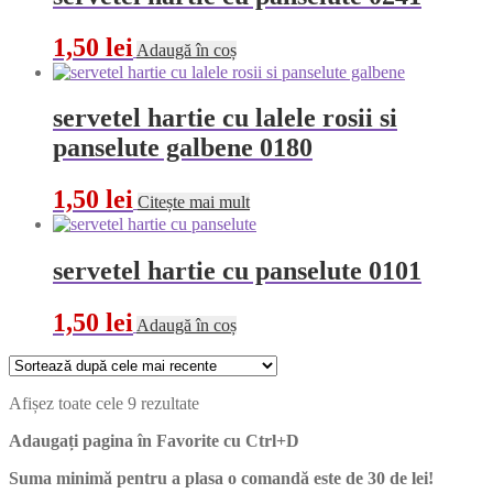
1,50
lei
Adaugă în coș
servetel hartie cu lalele rosii si
panselute galbene 0180
1,50
lei
Citește mai mult
servetel hartie cu panselute 0101
1,50
lei
Adaugă în coș
Sortat
Afișez toate cele 9 rezultate
după
Adaugați pagina în Favorite cu
Ctrl+D
cele
mai
Suma minimă pentru a plasa o comandă este de 30 de lei!
recente