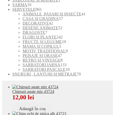
SABLOANE SI MATRITE
1
10
produs
SARMA
10
produse
961
SERVETELE
961
de
41
ANIMALE ,PASARI SI INSECTE
41
produse
57
de
CASA SI GRADINA
57
42
de
produse
DECORATIVE
42
de
52
produse
DESENE ANIMATE
52
7
produse
de
DRAGOSTE
7
produse
produse
242
FLORI SI PLANTE
242
de
19
FRUCTE SI LEGUME
19
5
produse
produse
MAMA SI COPILUL
5
produse
9
MOTIV TRADITIONAL
9
47
produse
PEISAJE SI ORASE
47
de
8
RETRO SI VINTAGE
8
produse
produse
133
SARBATORI IARNA
133
de
10
SARBATORI PASCALE
10
produse
produse
70
SNURURI , LANTURI SI METRAJE
70
de
produse
Chipsuri agate mix 43724
12,00
lei
Adaugă în coș