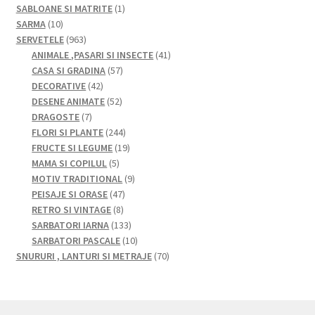
produse
1
SABLOANE SI MATRITE
1
10
produs
SARMA
10
produse
963
SERVETELE
963
de
41
ANIMALE ,PASARI SI INSECTE
41
produse
57
de
CASA SI GRADINA
57
42
de
produse
DECORATIVE
42
de
52
produse
DESENE ANIMATE
52
7
produse
de
DRAGOSTE
7
produse
produse
244
FLORI SI PLANTE
244
de
19
FRUCTE SI LEGUME
19
5
produse
produse
MAMA SI COPILUL
5
produse
9
MOTIV TRADITIONAL
9
47
produse
PEISAJE SI ORASE
47
8
de
RETRO SI VINTAGE
8
produse
produse
133
SARBATORI IARNA
133
de
10
SARBATORI PASCALE
10
produse
produse
70
SNURURI , LANTURI SI METRAJE
70
de
produse