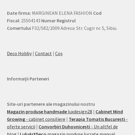
Date firma:
MARGINEAN ELENA FASHION
Cod
Fiscal:
25504143
Numar Registrul
Comertului
F32/582/2009 Adresa: Str. Cugir nr. 5, Sibiu.
Deco Hobby
|
Contact
|
Coş
Informații Parteneri
Site-uri partenere ale magazinului nostru
Magazin produse handmade
luxdesign28
|
Cabinet Mind
Growing
- cabinet consiliere
|
Terapia Tomatis București
-
oferte servicii
|
Convorbiri Duhovnicești
- Un altfel de
blog
|
LuluArtDeco
magazin produse lucrate manual