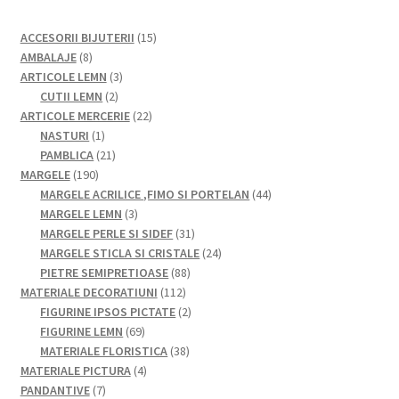
15
ACCESORII BIJUTERII
15
8
produse
AMBALAJE
8
produse
3
ARTICOLE LEMN
3
2
produse
CUTII LEMN
2
produse
22
ARTICOLE MERCERIE
22
1
de
NASTURI
1
produs
21
produse
PAMBLICA
21
190
de
MARGELE
190
de
produse
44
MARGELE ACRILICE ,FIMO SI PORTELAN
44
produse
3
de
MARGELE LEMN
3
produse
31
produse
MARGELE PERLE SI SIDEF
31
de
24
MARGELE STICLA SI CRISTALE
24
88
produse
de
PIETRE SEMIPRETIOASE
88
112
de
produse
MATERIALE DECORATIUNI
112
produse
produse
2
FIGURINE IPSOS PICTATE
2
69
produse
FIGURINE LEMN
69
de
38
MATERIALE FLORISTICA
38
produse
4
de
MATERIALE PICTURA
4
7
produse
produse
PANDANTIVE
7