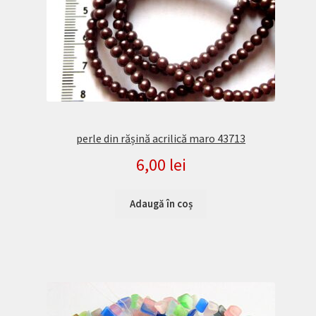
perle din rășină acrilică maro 43713
6,00
lei
Adaugă în coș