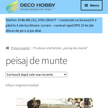
Sari
Sari
Meniu
la
la
navigare
conținut
Deco Hobby
Telefon: 0746.495.152, 0783.299.677 – Comenzile se livrează în 3
până la 4 zile lucrătoare. Livrare – curierat rapid DPD 23 lei (de
obicei de pe o zi pe alta).
Contact
Coș produse
Prima pagină
Produse etichetate „peisaj de munte”
peisaj de munte
Afișez singurul rezultat