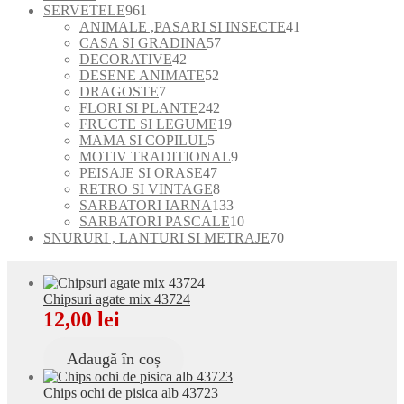
produse
961
SERVETELE
961
de
41
ANIMALE ,PASARI SI INSECTE
41
produse
57
de
CASA SI GRADINA
57
42
de
produse
DECORATIVE
42
de
52
produse
DESENE ANIMATE
52
7
produse
de
DRAGOSTE
7
produse
produse
242
FLORI SI PLANTE
242
de
19
FRUCTE SI LEGUME
19
5
produse
produse
MAMA SI COPILUL
5
produse
9
MOTIV TRADITIONAL
9
47
produse
PEISAJE SI ORASE
47
de
8
RETRO SI VINTAGE
8
produse
produse
133
SARBATORI IARNA
133
de
10
SARBATORI PASCALE
10
produse
produse
70
SNURURI , LANTURI SI METRAJE
70
de
produse
Chipsuri agate mix 43724
12,00
lei
Adaugă în coș
Chips ochi de pisica alb 43723