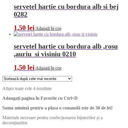
servetel hartie cu bordura alb si bej
0282
1,50
lei
Adaugă în coș
servetel hartie cu bordura alb ,rosu
,auriu si visiniu 0210
1,50
lei
Adaugă în coș
Sortat
Afișez toate cele 4 rezultate
după
Adaugați pagina în Favorite cu
Ctrl+D
cele
mai
Suma minimă pentru a plasa o comandă este de 30 de lei!
recente
Materiale necesare pentru confecționarea bijuteriilor și a
decorațiunilor.