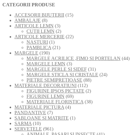
CATEGORII PRODUSE
15
ACCESORII BIJUTERII
15
8
produse
AMBALAJE
8
produse
3
ARTICOLE LEMN
3
produse
2
CUTII LEMN
2
produse
22
ARTICOLE MERCERIE
22
1
de
NASTURI
1
produs
21
produse
PAMBLICA
21
190
de
MARGELE
190
de
produse
44
MARGELE ACRILICE ,FIMO SI PORTELAN
44
produse
3
de
MARGELE LEMN
3
produse
31
pro
MARGELE PERLE SI SIDEF
31
de
24
MARGELE STICLA SI CRISTALE
24
88
produse
de
PIETRE SEMIPRETIOASE
88
112
de
produse
MATERIALE DECORATIUNI
112
produse
2
produse
FIGURINE IPSOS PICTATE
2
69
produse
FIGURINE LEMN
69
de
38
MATERIALE FLORISTICA
38
4
produse
de
MATERIALE PICTURA
4
7
produse
produse
PANDANTIVE
7
produse
1
SABLOANE SI MATRITE
1
10
produs
SARMA
10
produse
961
SERVETELE
961
de
41
ANIMALE ,PASARI SI INSECTE
41