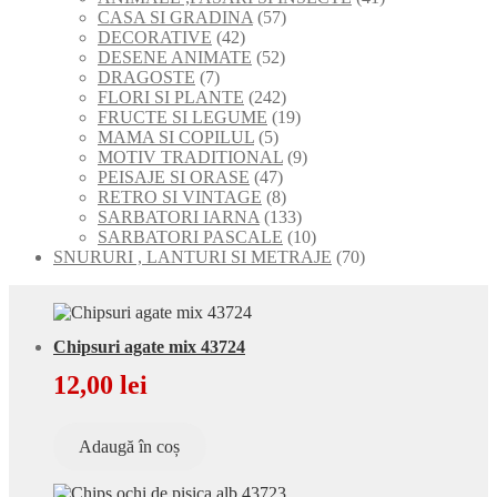
produse
57
de
CASA SI GRADINA
57
42
de
produse
DECORATIVE
42
de
52
produse
DESENE ANIMATE
52
7
produse
de
DRAGOSTE
7
produse
produse
242
FLORI SI PLANTE
242
de
19
FRUCTE SI LEGUME
19
5
produse
produse
MAMA SI COPILUL
5
produse
9
MOTIV TRADITIONAL
9
47
produse
PEISAJE SI ORASE
47
de
8
RETRO SI VINTAGE
8
produse
produse
133
SARBATORI IARNA
133
de
10
SARBATORI PASCALE
10
produse
produse
70
SNURURI , LANTURI SI METRAJE
70
de
produse
Chipsuri agate mix 43724
12,00
lei
Adaugă în coș