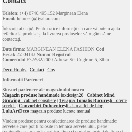
Contact
Telefon:
(+4) 0746.495.152 Marginean Elena
Email:
lulumec(@)yahoo.com
Înlocuiți at cu @. Pentru orice informații cu care vă putem ajuta
referitor la produse și la livrarea produselor vă rugăm să ne
contactați.
Date firma:
MARGINEAN ELENA FASHION
Cod
Fiscal:
25504143
Numar Registrul
Comertului
F32/582/2009 Adresa: Str. Cugir nr. 5, Sibiu.
Deco Hobby
|
Contact
|
Coş
Informații Parteneri
Site-uri partenere ale magazinului nostru
Magazin produse handmade
luxdesign28
|
Cabinet Mind
Growing
- cabinet consiliere
|
Terapia Tomatis București
- oferte
servicii
|
Convorbiri Duhovnicești
- Un altfel de blog
|
LuluArtDeco
magazin produse lucrate manual
Vindem produse pentru confectionarea de produse handmade:
servetele care pot fi folosite in tehnica servetelului, pietre
semipretioase, margele acrilice, fimo si portelan, materiale fimo si