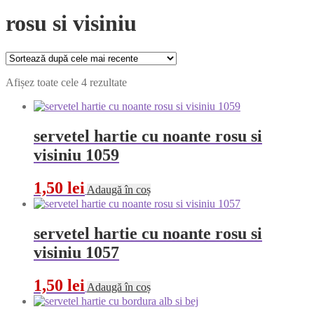
rosu si visiniu
Sortat
Afișez toate cele 4 rezultate
după
cele
mai
recente
servetel hartie cu noante rosu si
visiniu 1059
1,50
lei
Adaugă în coș
servetel hartie cu noante rosu si
visiniu 1057
1,50
lei
Adaugă în coș