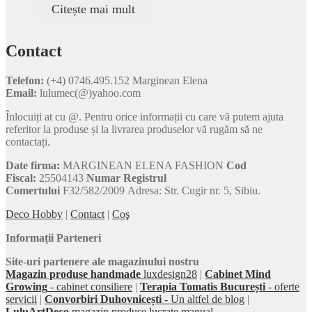
Citește mai mult
Contact
Telefon:
(+4) 0746.495.152 Marginean Elena
Email:
lulumec(@)yahoo.com
Înlocuiți at cu @. Pentru orice informații cu care vă putem ajuta
referitor la produse și la livrarea produselor vă rugăm să ne
contactați.
Date firma:
MARGINEAN ELENA FASHION
Cod
Fiscal:
25504143
Numar Registrul
Comertului
F32/582/2009 Adresa: Str. Cugir nr. 5, Sibiu.
Deco Hobby
|
Contact
|
Coş
Informații Parteneri
Site-uri partenere ale magazinului nostru
Magazin produse handmade
luxdesign28
|
Cabinet Mind
Growing
- cabinet consiliere
|
Terapia Tomatis București
- oferte
servicii
|
Convorbiri Duhovnicești
- Un altfel de blog
|
LuluArtDeco
magazin produse lucrate manual