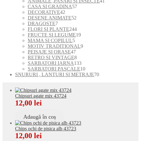
de
41
ANIMALE ,PASARI SI INSECTE
41
produse
57
de
CASA SI GRADINA
57
42
de
produse
DECORATIVE
42
de
52
produse
DESENE ANIMATE
52
7
produse
de
DRAGOSTE
7
produse
produse
244
FLORI SI PLANTE
244
de
19
FRUCTE SI LEGUME
19
5
produse
produse
MAMA SI COPILUL
5
produse
9
MOTIV TRADITIONAL
9
47
produse
PEISAJE SI ORASE
47
de
8
RETRO SI VINTAGE
8
produse
produse
133
SARBATORI IARNA
133
de
10
SARBATORI PASCALE
10
produse
produse
70
SNURURI , LANTURI SI METRAJE
70
de
produse
Chipsuri agate mix 43724
12,00
lei
Adaugă în coș
Chips ochi de pisica alb 43723
12,00
lei