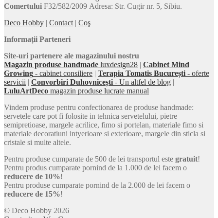
Comertului
F32/582/2009 Adresa: Str. Cugir nr. 5, Sibiu.
Deco Hobby
|
Contact
|
Coş
Informații Parteneri
Site-uri partenere ale magazinului nostru
Magazin produse handmade
luxdesign28
|
Cabinet Mind
Growing
- cabinet consiliere
|
Terapia Tomatis București
- oferte
servicii
|
Convorbiri Duhovnicești
- Un altfel de blog
|
LuluArtDeco
magazin produse lucrate manual
Vindem produse pentru confectionarea de produse handmade:
servetele care pot fi folosite in tehnica servetelului, pietre
semipretioase, margele acrilice, fimo si portelan, materiale fimo si
materiale decoratiuni intyerioare si exterioare, margele din sticla si
cristale si multe altele.
Pentru produse cumparate de 500 de lei transportul este
gratuit
!
Pentru produs cumparate pornind de la 1.000 de lei facem o
reducere de 10%
!
Pentru produse cumparate pornind de la 2.000 de lei facem o
reducere de 15%
!
© Deco Hobby 2026