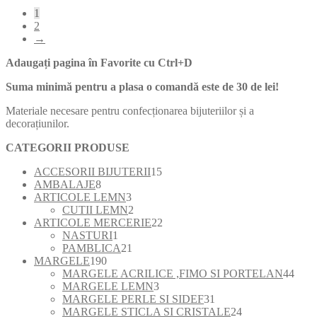
după
1
cele
2
mai
→
recente
Adaugați pagina în Favorite cu
Ctrl+D
Suma minimă pentru a plasa o comandă este de 30 de lei!
Materiale necesare pentru confecționarea bijuteriilor și a
decorațiunilor.
CATEGORII PRODUSE
15
ACCESORII BIJUTERII
15
8
produse
AMBALAJE
8
produse
3
ARTICOLE LEMN
3
produse
2
CUTII LEMN
2
produse
22
ARTICOLE MERCERIE
22
1
de
NASTURI
1
produs
21
produse
PAMBLICA
21
190
de
MARGELE
190
de
produse
44
MARGELE ACRILICE ,FIMO SI PORTELAN
44
produse
3
de
MARGELE LEMN
3
produse
31
prod
MARGELE PERLE SI SIDEF
31
de
24
MARGELE STICLA SI CRISTALE
24