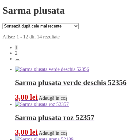
Sarma plusata
Sortat
Afișez 1 - 12 din 14 rezultate
după
1
cele
2
mai
→
recente
Sarma plusata verde deschis 52356
3,00
lei
Adaugă în coș
Sarma plusata roz 52357
3,00
lei
Adaugă în coș