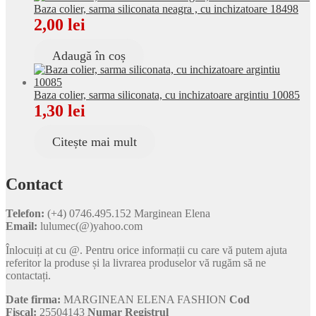
Baza colier, sarma siliconata neagra , cu inchizatoare 18498
2,00
lei
Adaugă în coș
Baza colier, sarma siliconata, cu inchizatoare argintiu 10085
1,30
lei
Citește mai mult
Contact
Telefon:
(+4) 0746.495.152 Marginean Elena
Email:
lulumec(@)yahoo.com
Înlocuiți at cu @. Pentru orice informații cu care vă putem ajuta
referitor la produse și la livrarea produselor vă rugăm să ne
contactați.
Date firma:
MARGINEAN ELENA FASHION
Cod
Fiscal:
25504143
Numar Registrul