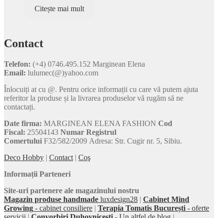
Citește mai mult
Contact
Telefon:
(+4) 0746.495.152 Marginean Elena
Email:
lulumec(@)yahoo.com
Înlocuiți at cu @. Pentru orice informații cu care vă putem ajuta
referitor la produse și la livrarea produselor vă rugăm să ne
contactați.
Date firma:
MARGINEAN ELENA FASHION
Cod
Fiscal:
25504143
Numar Registrul
Comertului
F32/582/2009 Adresa: Str. Cugir nr. 5, Sibiu.
Deco Hobby
|
Contact
|
Coş
Informații Parteneri
Site-uri partenere ale magazinului nostru
Magazin produse handmade
luxdesign28
|
Cabinet Mind
Growing
- cabinet consiliere
|
Terapia Tomatis București
- oferte
servicii
|
Convorbiri Duhovnicești
- Un altfel de blog
|