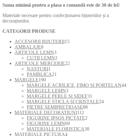
Suma minimă pentru a plasa o comandă este de 30 de lei!
Materiale necesare pentru confecționarea bijuteriilor și a
decorațiunilor.
CATEGORII PRODUSE
15
ACCESORII BIJUTERII
15
8
produse
AMBALAJE
8
produse
3
ARTICOLE LEMN
3
produse
2
CUTII LEMN
2
produse
22
ARTICOLE MERCERIE
22
1
de
NASTURI
1
produs
21
produse
PAMBLICA
21
190
de
MARGELE
190
de
produse
44
MARGELE ACRILICE ,FIMO SI PORTELAN
44
produse
3
de
MARGELE LEMN
3
produse
31
prod
MARGELE PERLE SI SIDEF
31
de
24
MARGELE STICLA SI CRISTALE
24
88
produse
de
PIETRE SEMIPRETIOASE
88
112
de
produse
MATERIALE DECORATIUNI
112
produse
2
produse
FIGURINE IPSOS PICTATE
2
69
produse
FIGURINE LEMN
69
de
38
MATERIALE FLORISTICA
38
4
produse
de
MATERIALE PICTURA
4