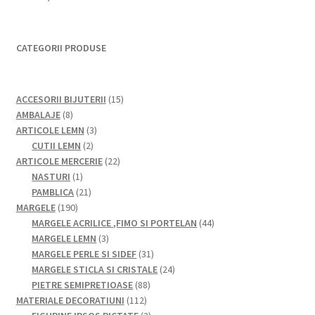
CATEGORII PRODUSE
15
ACCESORII BIJUTERII
15
8
produse
AMBALAJE
8
produse
3
ARTICOLE LEMN
3
2
produse
CUTII LEMN
2
produse
22
ARTICOLE MERCERIE
22
1
de
NASTURI
1
produs
21
produse
PAMBLICA
21
190
de
MARGELE
190
de
produse
44
MARGELE ACRILICE ,FIMO SI PORTELAN
44
produse
3
de
MARGELE LEMN
3
produse
31
produse
MARGELE PERLE SI SIDEF
31
de
24
MARGELE STICLA SI CRISTALE
24
88
produse
de
PIETRE SEMIPRETIOASE
88
112
de
produse
MATERIALE DECORATIUNI
112