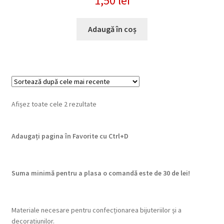
1,50
lei
Adaugă în coș
Sortat
Afișez toate cele 2 rezultate
după
cele
Adaugați pagina în Favorite cu
Ctrl+D
mai
recente
Suma minimă pentru a plasa o comandă este de 30 de lei!
Materiale necesare pentru confecționarea bijuteriilor și a
decorațiunilor.