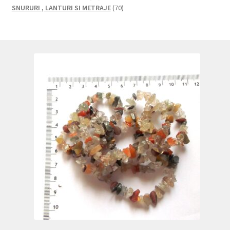
produse
produse
70
SNURURI , LANTURI SI METRAJE
70
de
produse