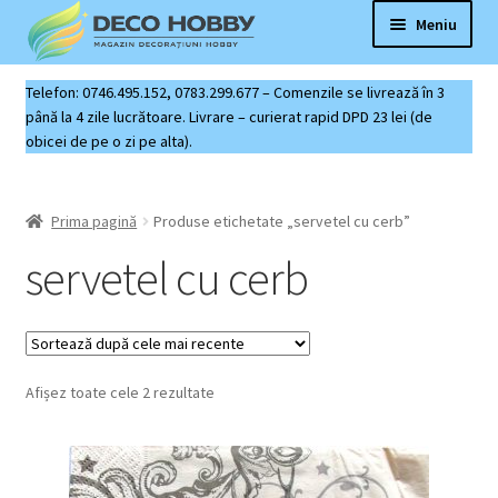
Sari
Sari
Meniu
la
la
navigare
conținut
Deco Hobby
Telefon: 0746.495.152, 0783.299.677 – Comenzile se livrează în 3
până la 4 zile lucrătoare. Livrare – curierat rapid DPD 23 lei (de
obicei de pe o zi pe alta).
Contact
Coș produse
Prima pagină
Produse etichetate „servetel cu cerb”
servetel cu cerb
Sortat
Afișez toate cele 2 rezultate
după
cele
mai
recente