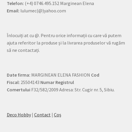
Telefon:
(+4) 0746.495.152 Marginean Elena
Email:
lulumec(@)yahoo.com
Înlocuiți at cu @. Pentru orice informații cu care vă putem
ajuta referitor la produse și la livrarea produselor vă rugăm
să ne contactați.
Date firma:
MARGINEAN ELENA FASHION
Cod
Fiscal:
25504143
Numar Registrul
Comertului
F32/582/2009 Adresa: Str. Cugir nr. 5, Sibiu.
Deco Hobby
|
Contact
|
Coş