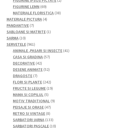
produse
produse
2
FIGURINE IPSOS PICTATE
2
69
produse
FIGURINE LEMN
69
de
38
MATERIALE FLORISTICA
38
produse
4
de
MATERIALE PICTURA
4
7
produse
produse
PANDANTIVE
7
produse
1
SABLOANE SI MATRITE
1
10
produs
SARMA
10
produse
961
SERVETELE
961
de
41
ANIMALE ,PASARI SI INSECTE
41
produse
57
de
CASA SI GRADINA
57
42
de
produse
DECORATIVE
42
de
52
produse
DESENE ANIMATE
52
7
produse
de
DRAGOSTE
7
produse
produse
242
FLORI SI PLANTE
242
de
19
FRUCTE SI LEGUME
19
5
produse
produse
MAMA SI COPILUL
5
produse
9
MOTIV TRADITIONAL
9
47
produse
PEISAJE SI ORASE
47
8
de
RETRO SI VINTAGE
8
produse
produse
133
SARBATORI IARNA
133
de
10
SARBATORI PASCALE
10