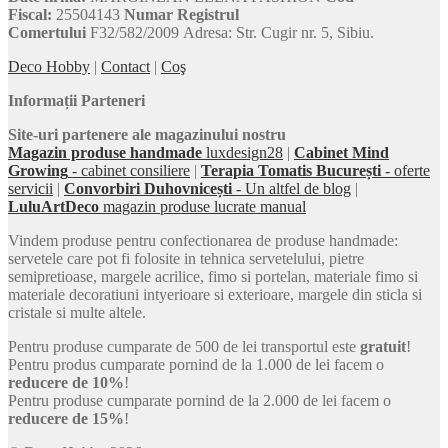
Fiscal:
25504143
Numar Registrul
Comertului
F32/582/2009 Adresa: Str. Cugir nr. 5, Sibiu.
Deco Hobby
|
Contact
|
Coş
Informații Parteneri
Site-uri partenere ale magazinului nostru
Magazin produse handmade
luxdesign28
|
Cabinet Mind
Growing
- cabinet consiliere
|
Terapia Tomatis București
- oferte
servicii
|
Convorbiri Duhovnicești
- Un altfel de blog
|
LuluArtDeco
magazin produse lucrate manual
Vindem produse pentru confectionarea de produse handmade:
servetele care pot fi folosite in tehnica servetelului, pietre
semipretioase, margele acrilice, fimo si portelan, materiale fimo si
materiale decoratiuni intyerioare si exterioare, margele din sticla si
cristale si multe altele.
Pentru produse cumparate de 500 de lei transportul este
gratuit
!
Pentru produs cumparate pornind de la 1.000 de lei facem o
reducere de 10%
!
Pentru produse cumparate pornind de la 2.000 de lei facem o
reducere de 15%
!