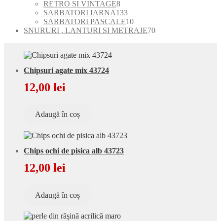
de
8
RETRO SI VINTAGE
8
produse
produse
133
SARBATORI IARNA
133
de
10
SARBATORI PASCALE
10
produse
produse
70
SNURURI , LANTURI SI METRAJE
70
de
produse
Chipsuri agate mix 43724
12,00
lei
Adaugă în coș
Chips ochi de pisica alb 43723
12,00
lei
Adaugă în coș