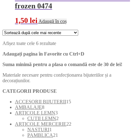
frozen 0474
1,50
lei
Adaugă în coș
Sortat
Afișez toate cele 6 rezultate
după
Adaugați pagina în Favorite cu
Ctrl+D
cele
mai
Suma minimă pentru a plasa o comandă este de 30 de lei!
recente
Materiale necesare pentru confecționarea bijuteriilor și a
decorațiunilor.
CATEGORII PRODUSE
15
ACCESORII BIJUTERII
15
8
produse
AMBALAJE
8
produse
3
ARTICOLE LEMN
3
produse
2
CUTII LEMN
2
produse
22
ARTICOLE MERCERIE
22
1
de
NASTURI
1
produs
21
produse
PAMBLICA
21