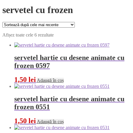
servetel cu frozen
Sortat
Afișez toate cele 6 rezultate
după
cele
mai
recente
servetel hartie cu desene animate cu
frozen 0597
1,50
lei
Adaugă în coș
servetel hartie cu desene animate cu
frozen 0551
1,50
lei
Adaugă în coș