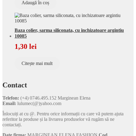
Adaugă în coș
Baza colier, sarma siliconata, cu inchizatoare argintiu
10085
1,30
lei
Citește mai mult
Contact
Telefon:
(+4) 0746.495.152 Marginean Elena
Email:
lulumec(@)yahoo.com
Înlocuiți at cu @. Pentru orice informații cu care vă putem ajuta
referitor la produse și la livrarea produselor vă rugăm să ne
contactați.
Date firma:
MARGINEAN ELENA FASHION
Cod