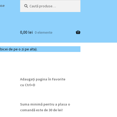
Caută
Caută
use
după:
0,00
lei
0 elemente
bicei de pe o zi pe alta).
Adaugați pagina în Favorite
cu
Ctrl+D
Suma minimă pentru a plasa o
comandă este de 30 de lei!