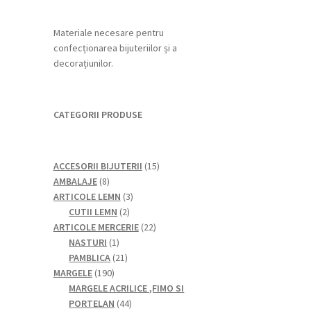
Materiale necesare pentru
confecționarea bijuteriilor și a
decorațiunilor.
CATEGORII PRODUSE
15
ACCESORII BIJUTERII
15
8
produse
AMBALAJE
8
produse
3
ARTICOLE LEMN
3
2
produse
CUTII LEMN
2
produse
22
ARTICOLE MERCERIE
22
1
de
NASTURI
1
produs
21
produse
PAMBLICA
21
190
de
MARGELE
190
de
produse
MARGELE ACRILICE ,FIMO SI
produse
44
PORTELAN
44