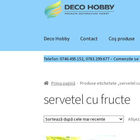
Sari
Sari
la
la
navigare
conținut
Deco Hobby
Contact
Coș produse
Telefon: 0746.495.152, 0783.299.677 – Comenzile se liv
Prima pagină
Produse etichetate „servetel cu
servetel cu fructe
Afișez