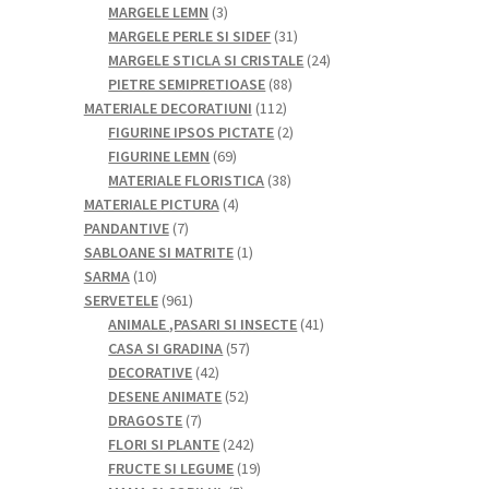
de
3
MARGELE LEMN
3
produse
produse
31
MARGELE PERLE SI SIDEF
31
de
24
MARGELE STICLA SI CRISTALE
24
88
produse
de
PIETRE SEMIPRETIOASE
88
112
de
produse
MATERIALE DECORATIUNI
112
produse
produse
2
FIGURINE IPSOS PICTATE
2
69
produse
FIGURINE LEMN
69
de
38
MATERIALE FLORISTICA
38
produse
4
de
MATERIALE PICTURA
4
7
produse
produse
PANDANTIVE
7
produse
1
SABLOANE SI MATRITE
1
10
produs
SARMA
10
produse
961
SERVETELE
961
de
41
ANIMALE ,PASARI SI INSECTE
41
produse
57
de
CASA SI GRADINA
57
42
de
produse
DECORATIVE
42
de
52
produse
DESENE ANIMATE
52
7
produse
de
DRAGOSTE
7
produse
produse
242
FLORI SI PLANTE
242
de
19
FRUCTE SI LEGUME
19