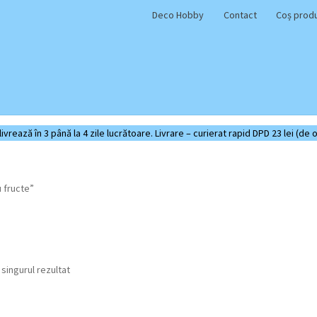
Deco Hobby
Contact
Coș prod
rează în 3 până la 4 zile lucrătoare. Livrare – curierat rapid DPD 23 lei (de o
 fructe”
 singurul rezultat