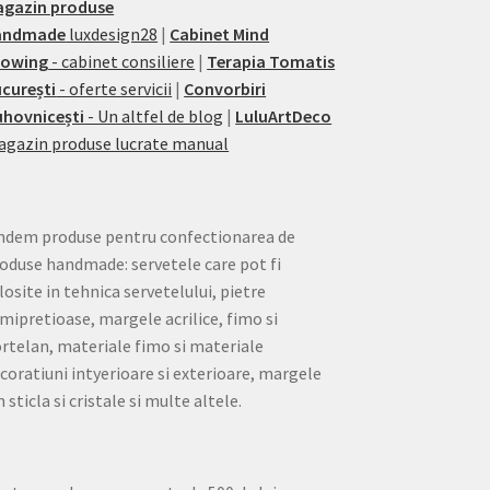
agazin produse
andmade
luxdesign28
|
Cabinet Mind
rowing
- cabinet consiliere
|
Terapia Tomatis
curești
- oferte servicii
|
Convorbiri
hovnicești
- Un altfel de blog
|
LuluArtDeco
gazin produse lucrate manual
ndem produse pentru confectionarea de
oduse handmade: servetele care pot fi
losite in tehnica servetelului, pietre
mipretioase, margele acrilice, fimo si
rtelan, materiale fimo si materiale
coratiuni intyerioare si exterioare, margele
n sticla si cristale si multe altele.