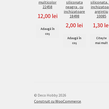
multicolor
siliconata
siliconata,
22458
neagra , cu
inchizatoa
inchizatoare
argintiu
12,00
lei
18498
10085
2,00
lei
1,30
le
Adaugă în
coș
Adaugă în
Citește
coș
mai mult
© Deco Hobby 2026
Construit cu WooCommerce
.