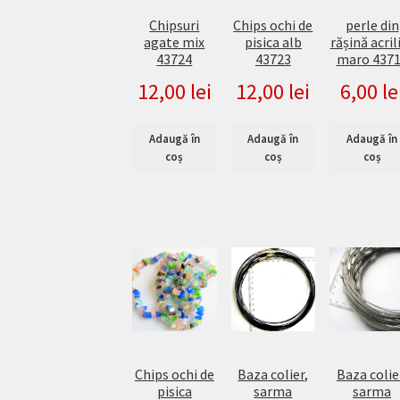
Chipsuri
Chips ochi de
perle din
agate mix
pisica alb
rășină acril
43724
43723
maro 437
12,00
lei
12,00
lei
6,00
le
Adaugă în
Adaugă în
Adaugă în
coș
coș
coș
Chips ochi de
Baza colier,
Baza colie
pisica
sarma
sarma