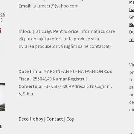
M
Email:
lulumec(@)yahoo.com
h
ică
G
13
Bu
i
Înlocuiți at cu @. Pentru orice informații cu care
Du
vă putem ajuta referitor la produse și la
ma
livrarea produselor vă rugăm să ne contactați.
Vi
Date firma:
MARGINEAN ELENA FASHION
Cod
pr
Fiscal:
25504143
Numar Registrul
fo
Comertului
F32/582/2009 Adresa: Str. Cugir nr.
se
5, Sibiu.
po
de
di
Deco Hobby
|
Contact
|
Coş
r,