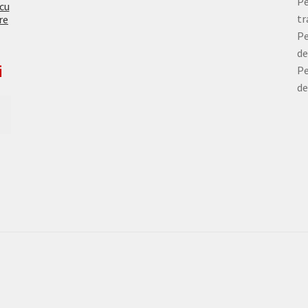
Pe
 cu
tr
re
Pe
de
i
Pe
de