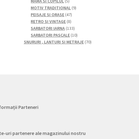
5
produse
produse
MAMA SI COPILUL
5
produse
9
MOTIV TRADITIONAL
9
47
produse
PEISAJE SI ORASE
47
8
de
RETRO SI VINTAGE
8
produse
produse
133
SARBATORI IARNA
133
de
10
SARBATORI PASCALE
10
produse
produse
70
SNURURI , LANTURI SI METRAJE
70
de
produse
formații Parteneri
te-uri partenere ale magazinului nostru