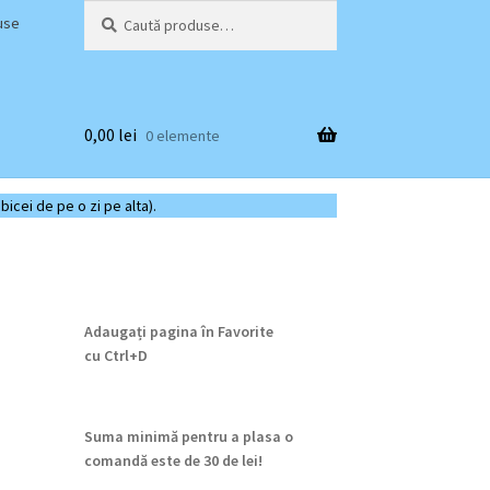
Caută
Caută
use
după:
0,00
lei
0 elemente
bicei de pe o zi pe alta).
Adaugați pagina în Favorite
cu
Ctrl+D
Suma minimă pentru a plasa o
comandă este de 30 de lei!