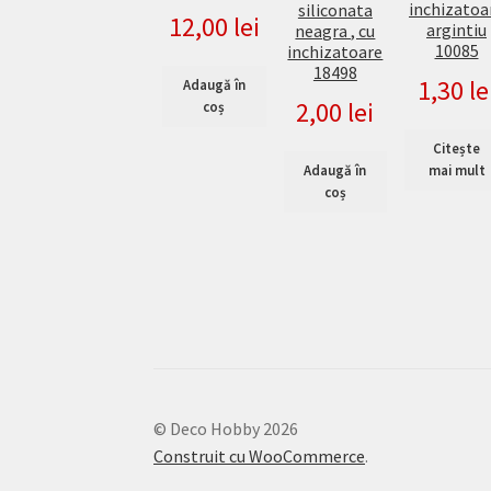
inchizatoa
siliconata
12,00
lei
argintiu
neagra , cu
10085
inchizatoare
18498
1,30
le
Adaugă în
2,00
lei
coș
Citește
Adaugă în
mai mult
coș
© Deco Hobby 2026
Construit cu WooCommerce
.