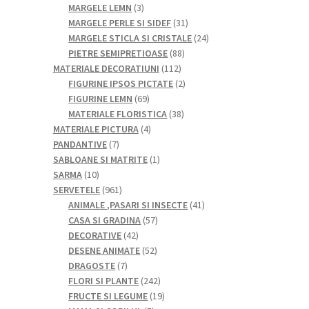
de
3
MARGELE LEMN
3
produse
produse
31
MARGELE PERLE SI SIDEF
31
de
24
MARGELE STICLA SI CRISTALE
24
88
produse
de
PIETRE SEMIPRETIOASE
88
112
de
produse
MATERIALE DECORATIUNI
112
produse
produse
2
FIGURINE IPSOS PICTATE
2
69
produse
FIGURINE LEMN
69
de
38
MATERIALE FLORISTICA
38
produse
4
de
MATERIALE PICTURA
4
7
produse
produse
PANDANTIVE
7
produse
1
SABLOANE SI MATRITE
1
10
produs
SARMA
10
produse
961
SERVETELE
961
de
41
ANIMALE ,PASARI SI INSECTE
41
produse
57
de
CASA SI GRADINA
57
42
de
produse
DECORATIVE
42
de
52
produse
DESENE ANIMATE
52
7
produse
de
DRAGOSTE
7
produse
produse
242
FLORI SI PLANTE
242
de
19
FRUCTE SI LEGUME
19