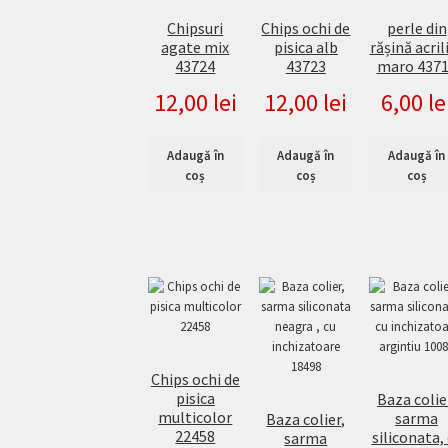
Chipsuri
Chips ochi de
perle din
agate mix
pisica alb
rășină acril
43724
43723
maro 437
12,00
lei
12,00
lei
6,00
le
Adaugă în
Adaugă în
Adaugă în
coș
coș
coș
Chips ochi de
pisica
Baza colie
multicolor
sarma
Baza colier,
22458
siliconata,
sarma