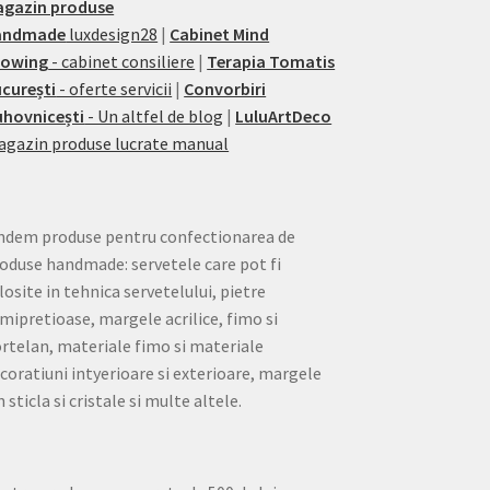
agazin produse
andmade
luxdesign28
|
Cabinet Mind
rowing
- cabinet consiliere
|
Terapia Tomatis
curești
- oferte servicii
|
Convorbiri
hovnicești
- Un altfel de blog
|
LuluArtDeco
gazin produse lucrate manual
ndem produse pentru confectionarea de
oduse handmade: servetele care pot fi
losite in tehnica servetelului, pietre
mipretioase, margele acrilice, fimo si
rtelan, materiale fimo si materiale
coratiuni intyerioare si exterioare, margele
n sticla si cristale si multe altele.