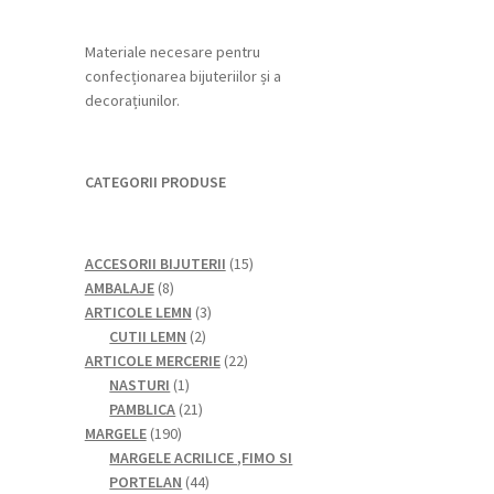
Materiale necesare pentru
confecționarea bijuteriilor și a
decorațiunilor.
CATEGORII PRODUSE
15
ACCESORII BIJUTERII
15
8
produse
AMBALAJE
8
produse
3
ARTICOLE LEMN
3
2
produse
CUTII LEMN
2
produse
22
ARTICOLE MERCERIE
22
1
de
NASTURI
1
produs
21
produse
PAMBLICA
21
190
de
MARGELE
190
de
produse
MARGELE ACRILICE ,FIMO SI
produse
44
PORTELAN
44