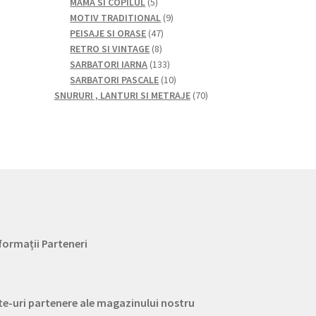
5
produse
produse
MAMA SI COPILUL
5
produse
9
MOTIV TRADITIONAL
9
47
produse
PEISAJE SI ORASE
47
8
de
RETRO SI VINTAGE
8
produse
produse
133
SARBATORI IARNA
133
de
10
SARBATORI PASCALE
10
produse
produse
70
SNURURI , LANTURI SI METRAJE
70
de
produse
formații Parteneri
te-uri partenere ale magazinului nostru