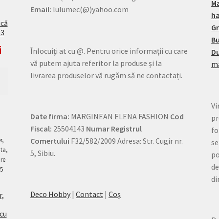
M
Email:
lulumec(@)yahoo.com
h
ică
G
13
Bu
i
Înlocuiți at cu @. Pentru orice informații cu care
Du
vă putem ajuta referitor la produse și la
ma
livrarea produselor vă rugăm să ne contactați.
Vi
Date firma:
MARGINEAN ELENA FASHION
Cod
pr
Fiscal:
25504143
Numar Registrul
fo
Comertului
F32/582/2009 Adresa: Str. Cugir nr.
se
5, Sibiu.
po
de
di
Deco Hobby
|
Contact
|
Coş
r,
 cu