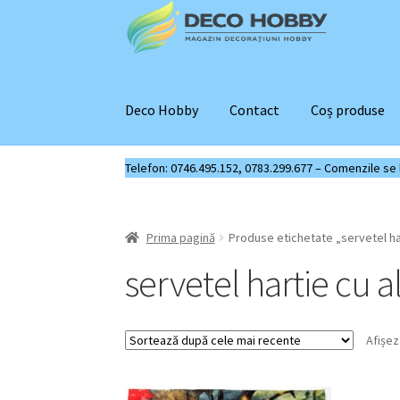
Sari
Sari
la
la
navigare
conținut
Deco Hobby
Contact
Coș produse
Telefon: 0746.495.152, 0783.299.677 – Comenzile se liv
Prima pagină
Produse etichetate „servetel hart
servetel hartie cu al
Afișez