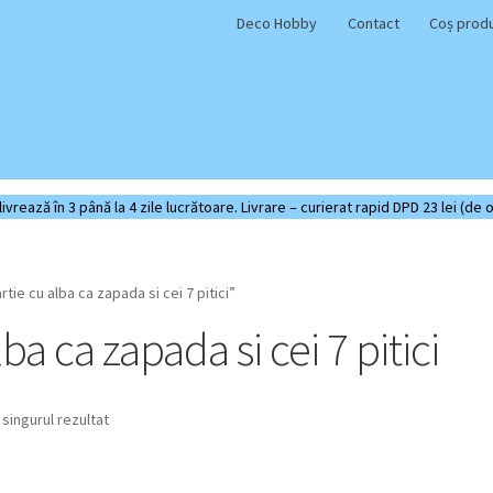
Deco Hobby
Contact
Coș prod
rează în 3 până la 4 zile lucrătoare. Livrare – curierat rapid DPD 23 lei (de o
ie cu alba ca zapada si cei 7 pitici”
ba ca zapada si cei 7 pitici
 singurul rezultat