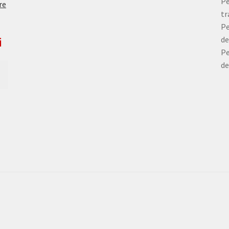
Pe
re
tr
Pe
de
i
Pe
de