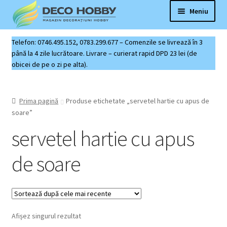
Sari
Sari
Meniu
la
la
navigare
conținut
Deco Hobby
Telefon: 0746.495.152, 0783.299.677 – Comenzile se livrează în 3
până la 4 zile lucrătoare. Livrare – curierat rapid DPD 23 lei (de
obicei de pe o zi pe alta).
Contact
Coș produse
Prima pagină
Produse etichetate „servetel hartie cu apus de
soare”
servetel hartie cu apus
de soare
Afișez singurul rezultat