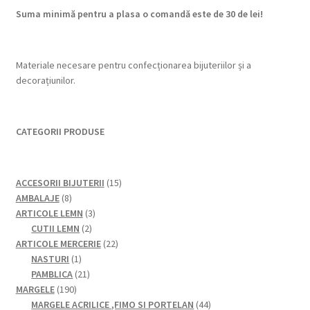
Suma minimă pentru a plasa o comandă este de 30 de lei!
Materiale necesare pentru confecționarea bijuteriilor și a
decorațiunilor.
CATEGORII PRODUSE
15
ACCESORII BIJUTERII
15
8
produse
AMBALAJE
8
produse
3
ARTICOLE LEMN
3
2
produse
CUTII LEMN
2
produse
22
ARTICOLE MERCERIE
22
1
de
NASTURI
1
produs
21
produse
PAMBLICA
21
190
de
MARGELE
190
de
produse
44
MARGELE ACRILICE ,FIMO SI PORTELAN
44