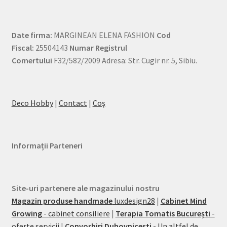
Date firma:
MARGINEAN ELENA FASHION
Cod
Fiscal:
25504143
Numar Registrul
Comertului
F32/582/2009 Adresa: Str. Cugir nr. 5, Sibiu.
Deco Hobby
|
Contact
|
Coş
Informații Parteneri
Site-uri partenere ale magazinului nostru
Magazin produse handmade
luxdesign28
|
Cabinet Mind
Growing
- cabinet consiliere
|
Terapia Tomatis București
-
oferte servicii
|
Convorbiri Duhovnicești
- Un altfel de