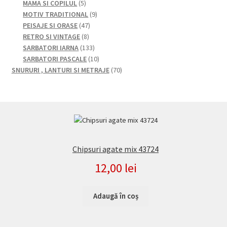
5
produse
produse
MAMA SI COPILUL
5
produse
9
MOTIV TRADITIONAL
9
47
produse
PEISAJE SI ORASE
47
8
de
RETRO SI VINTAGE
8
produse
produse
133
SARBATORI IARNA
133
de
10
SARBATORI PASCALE
10
produse
produse
70
SNURURI , LANTURI SI METRAJE
70
de
produse
Chipsuri agate mix 43724
12,00
lei
Adaugă în coș