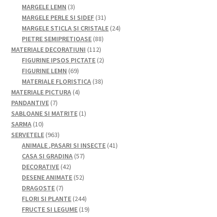
produse
3
de
MARGELE LEMN
3
produse
31
produse
MARGELE PERLE SI SIDEF
31
de
24
MARGELE STICLA SI CRISTALE
24
88
produse
de
PIETRE SEMIPRETIOASE
88
112
de
produse
MATERIALE DECORATIUNI
112
produse
produse
2
FIGURINE IPSOS PICTATE
2
69
produse
FIGURINE LEMN
69
de
38
MATERIALE FLORISTICA
38
produse
4
de
MATERIALE PICTURA
4
7
produse
produse
PANDANTIVE
7
produse
1
SABLOANE SI MATRITE
1
10
produs
SARMA
10
produse
963
SERVETELE
963
de
41
ANIMALE ,PASARI SI INSECTE
41
produse
57
de
CASA SI GRADINA
57
42
de
produse
DECORATIVE
42
de
52
produse
DESENE ANIMATE
52
7
produse
de
DRAGOSTE
7
produse
produse
244
FLORI SI PLANTE
244
de
19
FRUCTE SI LEGUME
19