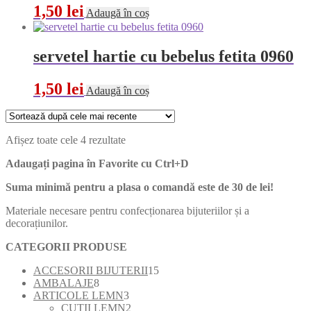
1,50
lei
Adaugă în coș
servetel hartie cu bebelus fetita 0960
1,50
lei
Adaugă în coș
Sortat
Afișez toate cele 4 rezultate
după
Adaugați pagina în Favorite cu
Ctrl+D
cele
mai
Suma minimă pentru a plasa o comandă este de 30 de lei!
recente
Materiale necesare pentru confecționarea bijuteriilor și a
decorațiunilor.
CATEGORII PRODUSE
15
ACCESORII BIJUTERII
15
8
produse
AMBALAJE
8
produse
3
ARTICOLE LEMN
3
produse
2
CUTII LEMN
2