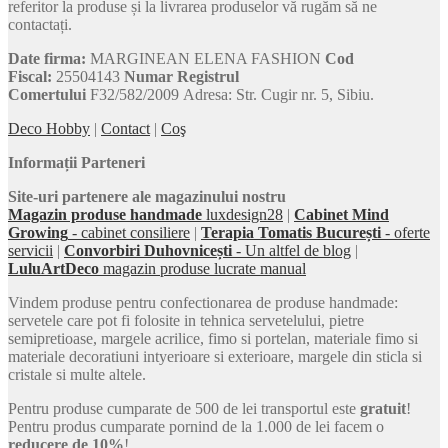
referitor la produse și la livrarea produselor vă rugăm să ne
contactați.
Date firma:
MARGINEAN ELENA FASHION
Cod
Fiscal:
25504143
Numar Registrul
Comertului
F32/582/2009 Adresa: Str. Cugir nr. 5, Sibiu.
Deco Hobby
|
Contact
|
Coş
Informații Parteneri
Site-uri partenere ale magazinului nostru
Magazin produse handmade
luxdesign28
|
Cabinet Mind
Growing
- cabinet consiliere
|
Terapia Tomatis București
- oferte
servicii
|
Convorbiri Duhovnicești
- Un altfel de blog
|
LuluArtDeco
magazin produse lucrate manual
Vindem produse pentru confectionarea de produse handmade:
servetele care pot fi folosite in tehnica servetelului, pietre
semipretioase, margele acrilice, fimo si portelan, materiale fimo si
materiale decoratiuni intyerioare si exterioare, margele din sticla si
cristale si multe altele.
Pentru produse cumparate de 500 de lei transportul este
gratuit
!
Pentru produs cumparate pornind de la 1.000 de lei facem o
reducere de 10%
!