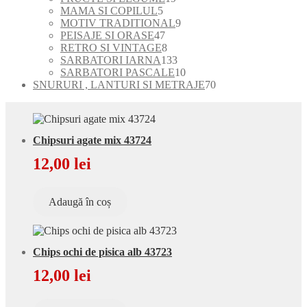
5
produse
produse
MAMA SI COPILUL
5
produse
9
MOTIV TRADITIONAL
9
47
produse
PEISAJE SI ORASE
47
de
8
RETRO SI VINTAGE
8
produse
produse
133
SARBATORI IARNA
133
de
10
SARBATORI PASCALE
10
produse
produse
70
SNURURI , LANTURI SI METRAJE
70
de
produse
Chipsuri agate mix 43724
12,00
lei
Adaugă în coș
Chips ochi de pisica alb 43723
12,00
lei