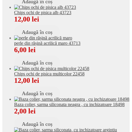
Adaugă în coș
Chips ochi de pisica alb 43723
12,00
lei
Adaugă în coș
perle din rășină acrilică maro 43713
6,00
lei
Adaugă în coș
Chips ochi de pisica multicolor 22458
12,00
lei
Adaugă în coș
Baza colier, sarma siliconata neagra , cu inchizatoare 18498
2,00
lei
Adaugă în coș