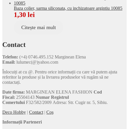
Baza colier, sarma siliconata, cu inchizatoare argintiu 10085
1,30
lei
Citește mai mult
Contact
Telefon:
(+4) 0746.495.152 Marginean Elena
Email:
lulumec(@)yahoo.com
Înlocuiți at cu @. Pentru orice informații cu care vă putem ajuta
referitor la produse și la livrarea produselor vă rugăm să ne
contactați.
Date firma:
MARGINEAN ELENA FASHION
Cod
Fiscal:
25504143
Numar Registrul
Comertului
F32/582/2009 Adresa: Str. Cugir nr. 5, Sibiu.
Deco Hobby
|
Contact
|
Coş
Informații Parteneri