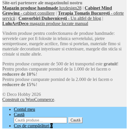
Site-uri partenere ale magazinului nostru
Magazin produse handmade
luxdesign28
|
Cabinet Mind
Growing
- cabinet consiliere
|
Terapia Tomatis București
- oferte
servicii
|
Convorbiri Duhovnicești
- Un altfel de blog
|
LuluArtDeco
magazin produse lucrate manual
Vindem produse pentru confectionarea de produse handmade:
servetele care pot fi folosite in tehnica servetelului, pietre
semipretioase, margele acrilice, fimo si portelan, materiale fimo si
materiale decoratiuni intyerioare si exterioare, margele din sticla si
cristale si multe altele.
Pentru produse cumparate de 500 de lei transportul este
gratuit
!
Pentru produs cumparate pornind de la 1.000 de lei facem o
reducere de 10%
!
Pentru produse cumparate pornind de la 2.000 de lei facem o
reducere de 15%
!
© Deco Hobby 2026
Construit cu WooCommerce
.
Contul meu
Caută
Caută
Caută
după:
Coș de cumpărături
0