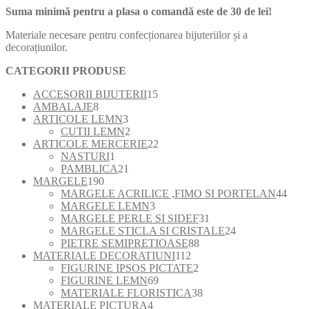
Suma minimă pentru a plasa o comandă este de 30 de lei!
Materiale necesare pentru confecționarea bijuteriilor și a
decorațiunilor.
CATEGORII PRODUSE
15
ACCESORII BIJUTERII
15
8
produse
AMBALAJE
8
produse
3
ARTICOLE LEMN
3
produse
2
CUTII LEMN
2
produse
22
ARTICOLE MERCERIE
22
1
de
NASTURI
1
produs
21
produse
PAMBLICA
21
190
de
MARGELE
190
de
produse
44
MARGELE ACRILICE ,FIMO SI PORTELAN
44
produse
3
de
MARGELE LEMN
3
produse
31
prod
MARGELE PERLE SI SIDEF
31
de
24
MARGELE STICLA SI CRISTALE
24
88
produse
de
PIETRE SEMIPRETIOASE
88
112
de
produse
MATERIALE DECORATIUNI
112
produse
2
produse
FIGURINE IPSOS PICTATE
2
69
produse
FIGURINE LEMN
69
de
38
MATERIALE FLORISTICA
38
4
produse
de
MATERIALE PICTURA
4