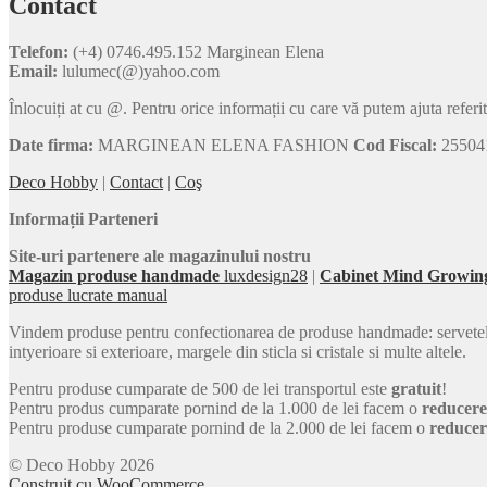
Contact
Telefon:
(+4) 0746.495.152 Marginean Elena
Email:
lulumec(@)yahoo.com
Înlocuiți at cu @. Pentru orice informații cu care vă putem ajuta referi
Date firma:
MARGINEAN ELENA FASHION
Cod Fiscal:
25504
Deco Hobby
|
Contact
|
Coş
Informații Parteneri
Site-uri partenere ale magazinului nostru
Magazin produse handmade
luxdesign28
|
Cabinet Mind Growin
produse lucrate manual
Vindem produse pentru confectionarea de produse handmade: servetele car
intyerioare si exterioare, margele din sticla si cristale si multe altele.
Pentru produse cumparate de 500 de lei transportul este
gratuit
!
Pentru produs cumparate pornind de la 1.000 de lei facem o
reducer
Pentru produse cumparate pornind de la 2.000 de lei facem o
reduce
© Deco Hobby 2026
Construit cu WooCommerce
.