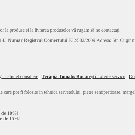
tor la produse și la livrarea produselor vă rugăm să ne contactați.
143
Numar Registrul Comertului
F32/582/2009 Adresa: Str. Cugir nr.
g
- cabinet consiliere
|
Terapia Tomatis București
- oferte servicii
|
Co
e pot fi folosite in tehnica servetelului, pietre semipretioase, margele 
e de 10%
!
re de 15%
!