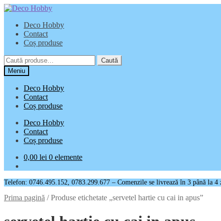
Sari
Sari
la
la
Deco Hobby
navigare
conținut
Contact
Coș produse
Caută
Caută
după:
Meniu
Deco Hobby
Contact
Coș produse
Deco Hobby
Contact
Coș produse
0,00
lei
0 elemente
Telefon: 0746.495.152, 0783.299.677 – Comenzile se livrează în 3 până la 4 zil
Prima pagină
/
Produse etichetate „servetel hartie cu cai in apus”