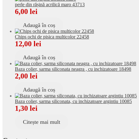
perle din rășină acrilică maro 43713
6,00
lei
Adaugă în coș
Chips ochi de pisica multicolor 22458
12,00
lei
Adaugă în coș
Baza colier, sarma siliconata neagra , cu inchizatoare 18498
2,00
lei
Adaugă în coș
Baza colier, sarma siliconata, cu inchizatoare argintiu 10085
1,30
lei
Citește mai mult