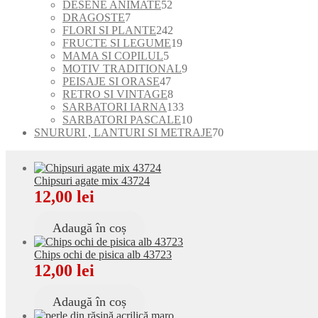
de
52
produse
DESENE ANIMATE
52
7
produse
de
DRAGOSTE
7
produse
produse
242
FLORI SI PLANTE
242
de
19
FRUCTE SI LEGUME
19
5
produse
produse
MAMA SI COPILUL
5
produse
9
MOTIV TRADITIONAL
9
47
produse
PEISAJE SI ORASE
47
de
8
RETRO SI VINTAGE
8
produse
produse
133
SARBATORI IARNA
133
de
10
SARBATORI PASCALE
10
produse
produse
70
SNURURI , LANTURI SI METRAJE
70
de
produse
Chipsuri agate mix 43724
12,00
lei
Adaugă în coș
Chips ochi de pisica alb 43723
12,00
lei
Adaugă în coș