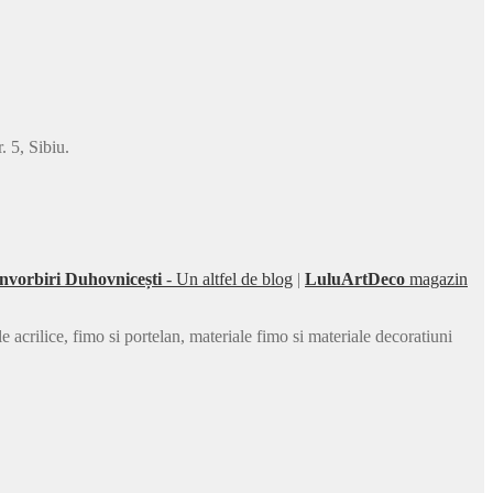
 5, Sibiu.
nvorbiri Duhovnicești
- Un altfel de blog
|
LuluArtDeco
magazin
acrilice, fimo si portelan, materiale fimo si materiale decoratiuni