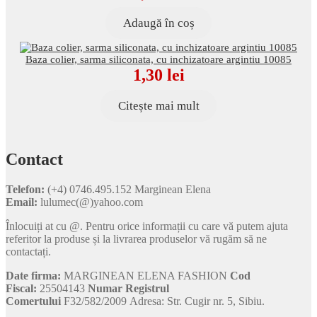
Adaugă în coș
Baza colier, sarma siliconata, cu inchizatoare argintiu 10085
1,30
lei
Citește mai mult
Contact
Telefon:
(+4) 0746.495.152 Marginean Elena
Email:
lulumec(@)yahoo.com
Înlocuiți at cu @. Pentru orice informații cu care vă putem ajuta
referitor la produse și la livrarea produselor vă rugăm să ne
contactați.
Date firma:
MARGINEAN ELENA FASHION
Cod
Fiscal:
25504143
Numar Registrul
Comertului
F32/582/2009 Adresa: Str. Cugir nr. 5, Sibiu.