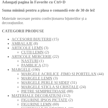
Adaugați pagina în Favorite cu
Ctrl+D
cele
mai
Suma minimă pentru a plasa o comandă este de 30 de lei!
recente
Materiale necesare pentru confecționarea bijuteriilor și a
decorațiunilor.
CATEGORII PRODUSE
15
ACCESORII BIJUTERII
15
8
produse
AMBALAJE
8
produse
3
ARTICOLE LEMN
3
produse
2
CUTII LEMN
2
produse
22
ARTICOLE MERCERIE
22
1
de
NASTURI
1
produs
21
produse
PAMBLICA
21
190
de
MARGELE
190
de
produse
44
MARGELE ACRILICE ,FIMO SI PORTELAN
44
produse
3
de
MARGELE LEMN
3
produse
31
pro
MARGELE PERLE SI SIDEF
31
de
24
MARGELE STICLA SI CRISTALE
24
88
produse
de
PIETRE SEMIPRETIOASE
88
112
de
produse
MATERIALE DECORATIUNI
112
produse
2
produse
FIGURINE IPSOS PICTATE
2
69
produse
FIGURINE LEMN
69