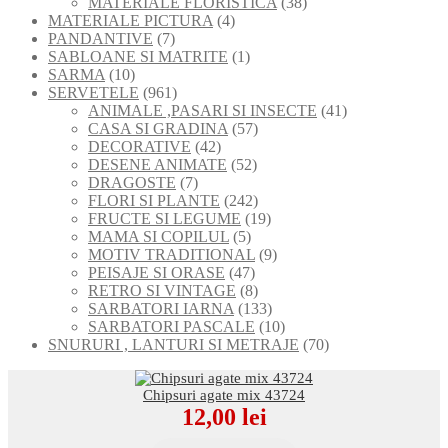
de
38
MATERIALE FLORISTICA
38
4
produse
de
MATERIALE PICTURA
4
7
produse
produse
PANDANTIVE
7
produse
1
SABLOANE SI MATRITE
1
10
produs
SARMA
10
produse
961
SERVETELE
961
de
41
ANIMALE ,PASARI SI INSECTE
41
produse
57
de
CASA SI GRADINA
57
42
de
produse
DECORATIVE
42
de
52
produse
DESENE ANIMATE
52
7
produse
de
DRAGOSTE
7
produse
produse
242
FLORI SI PLANTE
242
de
19
FRUCTE SI LEGUME
19
5
produse
produse
MAMA SI COPILUL
5
produse
9
MOTIV TRADITIONAL
9
47
produse
PEISAJE SI ORASE
47
de
8
RETRO SI VINTAGE
8
produse
produse
133
SARBATORI IARNA
133
de
10
SARBATORI PASCALE
10
produse
produse
70
SNURURI , LANTURI SI METRAJE
70
de
produse
Chipsuri agate mix 43724
12,00
lei