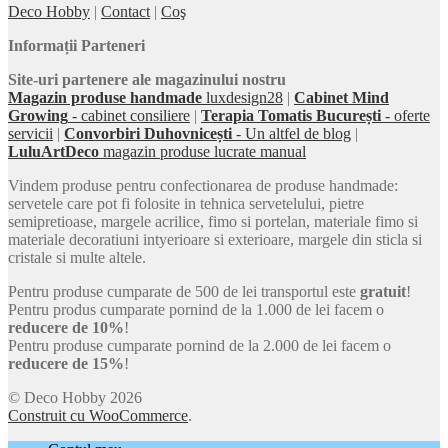
Deco Hobby
|
Contact
|
Coş
Informații Parteneri
Site-uri partenere ale magazinului nostru
Magazin produse handmade
luxdesign28
|
Cabinet Mind
Growing
- cabinet consiliere
|
Terapia Tomatis București
- oferte
servicii
|
Convorbiri Duhovnicești
- Un altfel de blog
|
LuluArtDeco
magazin produse lucrate manual
Vindem produse pentru confectionarea de produse handmade:
servetele care pot fi folosite in tehnica servetelului, pietre
semipretioase, margele acrilice, fimo si portelan, materiale fimo si
materiale decoratiuni intyerioare si exterioare, margele din sticla si
cristale si multe altele.
Pentru produse cumparate de 500 de lei transportul este
gratuit
!
Pentru produs cumparate pornind de la 1.000 de lei facem o
reducere de 10%
!
Pentru produse cumparate pornind de la 2.000 de lei facem o
reducere de 15%
!
© Deco Hobby 2026
Construit cu WooCommerce
.