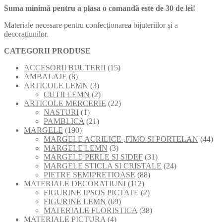
Suma minimă pentru a plasa o comandă este de 30 de lei!
Materiale necesare pentru confecționarea bijuteriilor și a
decorațiunilor.
CATEGORII PRODUSE
15
ACCESORII BIJUTERII
15
8
produse
AMBALAJE
8
produse
3
ARTICOLE LEMN
3
produse
2
CUTII LEMN
2
produse
22
ARTICOLE MERCERIE
22
1
de
NASTURI
1
produs
21
produse
PAMBLICA
21
190
de
MARGELE
190
de
produse
44
MARGELE ACRILICE ,FIMO SI PORTELAN
44
produse
3
de
MARGELE LEMN
3
produse
31
pro
MARGELE PERLE SI SIDEF
31
de
24
MARGELE STICLA SI CRISTALE
24
88
produse
de
PIETRE SEMIPRETIOASE
88
112
de
produse
MATERIALE DECORATIUNI
112
produse
2
produse
FIGURINE IPSOS PICTATE
2
69
produse
FIGURINE LEMN
69
de
38
MATERIALE FLORISTICA
38
4
produse
de
MATERIALE PICTURA
4