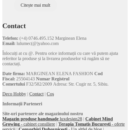
Citește mai mult
Contact
Telefon:
(+4) 0746.495.152 Marginean Elena
Email:
lulumec(@)yahoo.com
Înlocuiți at cu @. Pentru orice informații cu care vă putem ajuta
referitor la produse și la livrarea produselor vă rugăm să ne
contactați.
Date firma:
MARGINEAN ELENA FASHION
Cod
Fiscal:
25504143
Numar Registrul
Comertului
F32/582/2009 Adresa: Str. Cugir nr. 5, Sibiu.
Deco Hobby
|
Contact
|
Coş
Informații Parteneri
Site-uri partenere ale magazinului nostru
Magazin produse handmade
luxdesign28
|
Cabinet Mind
Growing
- cabinet consiliere
|
Terapia Tomatis București
- oferte
servicii
|
Convorbiri Duhovnicești
- Un altfel de blog
|