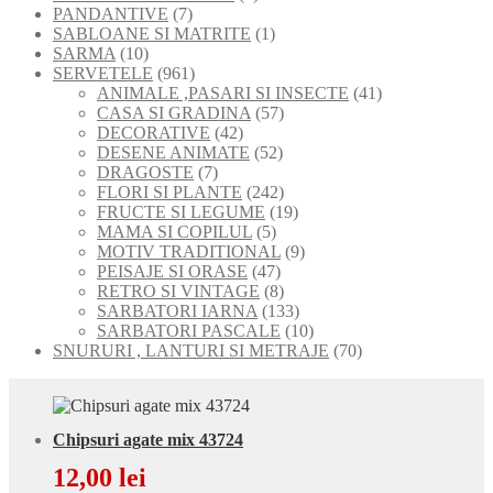
7
produse
produse
PANDANTIVE
7
produse
1
SABLOANE SI MATRITE
1
10
produs
SARMA
10
produse
961
SERVETELE
961
de
41
ANIMALE ,PASARI SI INSECTE
41
produse
57
de
CASA SI GRADINA
57
42
de
produse
DECORATIVE
42
de
52
produse
DESENE ANIMATE
52
7
produse
de
DRAGOSTE
7
produse
produse
242
FLORI SI PLANTE
242
de
19
FRUCTE SI LEGUME
19
5
produse
produse
MAMA SI COPILUL
5
produse
9
MOTIV TRADITIONAL
9
47
produse
PEISAJE SI ORASE
47
de
8
RETRO SI VINTAGE
8
produse
produse
133
SARBATORI IARNA
133
de
10
SARBATORI PASCALE
10
produse
produse
70
SNURURI , LANTURI SI METRAJE
70
de
produse
Chipsuri agate mix 43724
12,00
lei