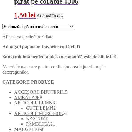
pirat pe corabie 0306
1,50
lei
Adaugă în coș
Sortat
Afișez toate cele 2 rezultate
după
Adaugați pagina în Favorite cu
Ctrl+D
cele
mai
Suma minimă pentru a plasa o comandă este de 30 de lei!
recente
Materiale necesare pentru confecționarea bijuteriilor și a
decorațiunilor.
CATEGORII PRODUSE
15
ACCESORII BIJUTERII
15
8
produse
AMBALAJE
8
produse
3
ARTICOLE LEMN
3
produse
2
CUTII LEMN
2
produse
22
ARTICOLE MERCERIE
22
1
de
NASTURI
1
produs
21
produse
PAMBLICA
21
190
de
MARGELE
190