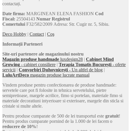
contactați.
Date firma:
MARGINEAN ELENA FASHION
Cod
Fiscal:
25504143
Numar Registrul
Comertului
F32/582/2009 Adresa: Str. Cugir nr. 5, Sibiu.
Deco Hobby
|
Contact
|
Coş
Informații Parteneri
Site-uri partenere ale magazinului nostru
Magazin produse handmade
luxdesign28
|
Cabinet Mind
Growing
- cabinet consiliere
|
Terapia Tomatis București
- oferte
servicii
|
Convorbiri Duhovnicești
- Un altfel de blog
|
LuluArtDeco
magazin produse lucrate manual
Vindem produse pentru confectionarea de produse handmade:
servetele care pot fi folosite in tehnica servetelului, pietre
semipretioase, margele acrilice, fimo si portelan, materiale fimo si
materiale decoratiuni intyerioare si exterioare, margele din sticla si
cristale si multe altele.
Pentru produse cumparate de 500 de lei transportul este
gratuit
!
Pentru produs cumparate pornind de la 1.000 de lei facem o
reducere de 10%
!