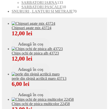
produse
produse
133
SARBATORI IARNA
133
de
10
SARBATORI PASCALE
10
produse
produse
70
SNURURI , LANTURI SI METRAJE
70
de
produse
Chipsuri agate mix 43724
12,00
lei
Adaugă în coș
Chips ochi de pisica alb 43723
12,00
lei
Adaugă în coș
perle din rășină acrilică maro 43713
6,00
lei
Adaugă în coș
Chips ochi de pisica multicolor 22458