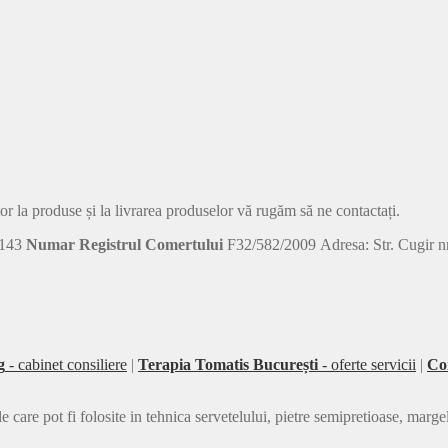
tor la produse și la livrarea produselor vă rugăm să ne contactați.
143
Numar Registrul Comertului
F32/582/2009 Adresa: Str. Cugir nr.
g
- cabinet consiliere
|
Terapia Tomatis București
- oferte servicii
|
Co
e pot fi folosite in tehnica servetelului, pietre semipretioase, margele 