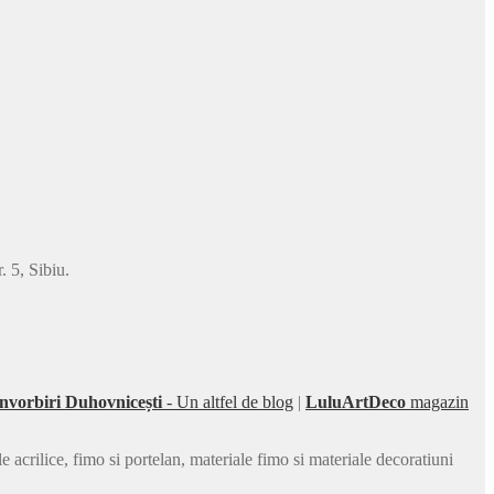
 5, Sibiu.
nvorbiri Duhovnicești
- Un altfel de blog
|
LuluArtDeco
magazin
acrilice, fimo si portelan, materiale fimo si materiale decoratiuni