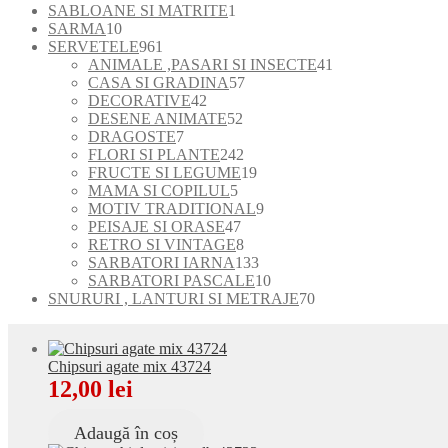
produse
1
SABLOANE SI MATRITE
1
10
produs
SARMA
10
produse
961
SERVETELE
961
de
41
ANIMALE ,PASARI SI INSECTE
41
produse
57
de
CASA SI GRADINA
57
42
de
produse
DECORATIVE
42
de
52
produse
DESENE ANIMATE
52
7
produse
de
DRAGOSTE
7
produse
produse
242
FLORI SI PLANTE
242
de
19
FRUCTE SI LEGUME
19
5
produse
produse
MAMA SI COPILUL
5
produse
9
MOTIV TRADITIONAL
9
47
produse
PEISAJE SI ORASE
47
de
8
RETRO SI VINTAGE
8
produse
produse
133
SARBATORI IARNA
133
de
10
SARBATORI PASCALE
10
produse
produse
70
SNURURI , LANTURI SI METRAJE
70
de
produse
Chipsuri agate mix 43724
12,00
lei
Adaugă în coș