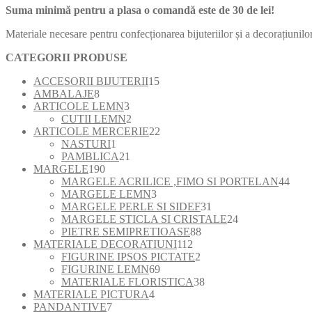
Suma minimă pentru a plasa o comandă este de 30 de lei!
recente
Materiale necesare pentru confecționarea bijuteriilor și a decorațiunilor
CATEGORII PRODUSE
15
ACCESORII BIJUTERII
15
8
produse
AMBALAJE
8
produse
3
ARTICOLE LEMN
3
produse
2
CUTII LEMN
2
produse
22
ARTICOLE MERCERIE
22
1
de
NASTURI
1
produs
21
produse
PAMBLICA
21
190
de
MARGELE
190
de
produse
44
MARGELE ACRILICE ,FIMO SI PORTELAN
44
produse
3
de
MARGELE LEMN
3
produse
31
prod
MARGELE PERLE SI SIDEF
31
de
24
MARGELE STICLA SI CRISTALE
24
88
produse
de
PIETRE SEMIPRETIOASE
88
112
de
produse
MATERIALE DECORATIUNI
112
produse
2
produse
FIGURINE IPSOS PICTATE
2
69
produse
FIGURINE LEMN
69
de
38
MATERIALE FLORISTICA
38
4
produse
de
MATERIALE PICTURA
4
7
produse
produse
PANDANTIVE
7