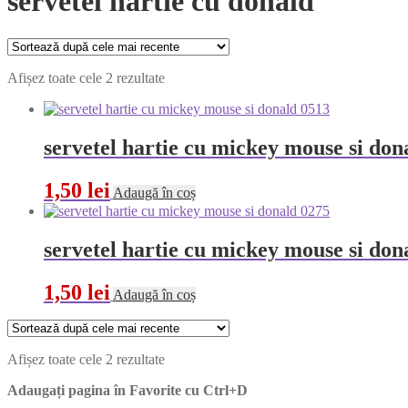
servetel hartie cu donald
Sortat
Afișez toate cele 2 rezultate
după
cele
mai
recente
servetel hartie cu mickey mouse si don
1,50
lei
Adaugă în coș
servetel hartie cu mickey mouse si don
1,50
lei
Adaugă în coș
Sortat
Afișez toate cele 2 rezultate
după
Adaugați pagina în Favorite cu
Ctrl+D
cele
mai