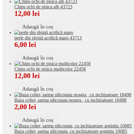
Chips ochi de pisica alb 43723
12,00
lei
Adaugă în coș
perle din rășină acrilică maro 43713
6,00
lei
Adaugă în coș
Chips ochi de pisica multicolor 22458
12,00
lei
Adaugă în coș
Baza colier, sarma siliconata neagra , cu inchizatoare 18498
2,00
lei
Adaugă în coș
Baza colier, sarma siliconata, cu inchizatoare argintiu 10085