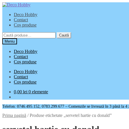
Sari
Sari
la
la
Deco Hobby
navigare
conținut
Contact
Coș produse
Caută
Caută
după:
Meniu
Deco Hobby
Contact
Coș produse
Deco Hobby
Contact
Coș produse
0,00
lei
0 elemente
Telefon: 0746.495.152, 0783.299.677 – Comenzile se livrează în 3 până la 4 zil
Prima pagină
/
Produse etichetate „servetel hartie cu donald”