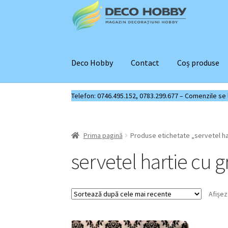
Sari
Sari
la
la
navigare
conținut
Deco Hobby
Contact
Coș produse
Telefon: 0746.495.152, 0783.299.677 – Comenzile se liv
Prima pagină
Produse etichetate „servetel har
servetel hartie cu gr
Afișez