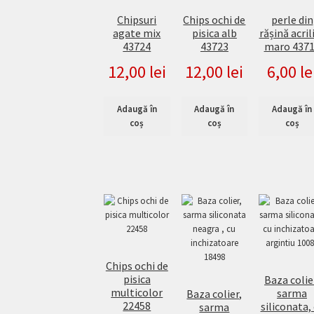
Chipsuri
Chips ochi de
perle din
agate mix
pisica alb
rășină acril
43724
43723
maro 437
12,00
lei
12,00
lei
6,00
le
Adaugă în
Adaugă în
Adaugă în
coș
coș
coș
Chips ochi de
pisica
Baza colie
multicolor
sarma
Baza colier,
22458
siliconata,
sarma