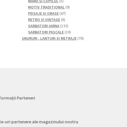
5
produse
produse
MAMA SI COPILUL
5
produse
9
MOTIV TRADITIONAL
9
47
produse
PEISAJE SI ORASE
47
8
de
RETRO SI VINTAGE
8
produse
produse
133
SARBATORI IARNA
133
de
10
SARBATORI PASCALE
10
produse
produse
70
SNURURI , LANTURI SI METRAJE
70
de
produse
formații Parteneri
te-uri partenere ale magazinului nostru