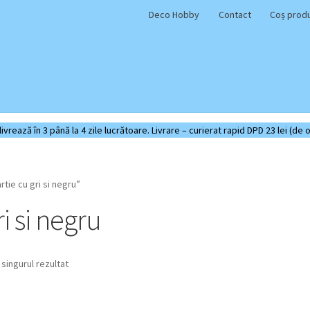
Deco Hobby
Contact
Coș prod
rează în 3 până la 4 zile lucrătoare. Livrare – curierat rapid DPD 23 lei (de o
tie cu gri si negru”
i si negru
 singurul rezultat