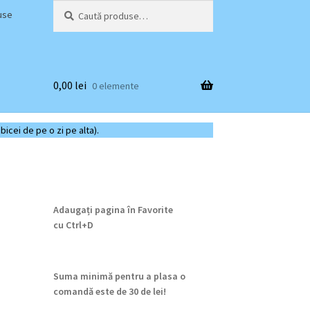
Caută
Caută
use
după:
0,00
lei
0 elemente
bicei de pe o zi pe alta).
Adaugați pagina în Favorite
cu
Ctrl+D
Suma minimă pentru a plasa o
comandă este de 30 de lei!