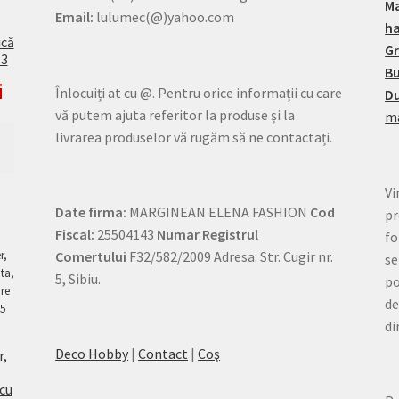
M
Email:
lulumec(@)yahoo.com
h
ică
G
13
Bu
i
Înlocuiți at cu @. Pentru orice informații cu care
Du
vă putem ajuta referitor la produse și la
ma
livrarea produselor vă rugăm să ne contactați.
Vi
Date firma:
MARGINEAN ELENA FASHION
Cod
pr
Fiscal:
25504143
Numar Registrul
fo
Comertului
F32/582/2009 Adresa: Str. Cugir nr.
se
5, Sibiu.
po
de
di
Deco Hobby
|
Contact
|
Coş
r,
 cu