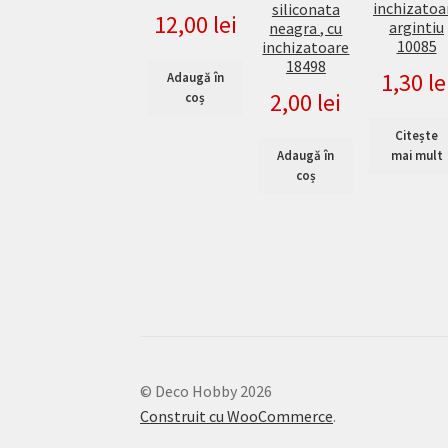
inchizatoa
siliconata
12,00
lei
argintiu
neagra , cu
10085
inchizatoare
18498
1,30
le
Adaugă în
2,00
lei
coș
Citește
Adaugă în
mai mult
coș
© Deco Hobby 2026
Construit cu WooCommerce
.