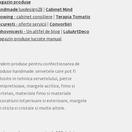
agazin produse
andmade
luxdesign28
|
Cabinet Mind
rowing
- cabinet consiliere
|
Terapia Tomatis
curești
- oferte servicii
|
Convorbiri
hovnicești
- Un altfel de blog
|
LuluArtDeco
gazin produse lucrate manual
ndem produse pentru confectionarea de
oduse handmade: servetele care pot fi
losite in tehnica servetelului, pietre
mipretioase, margele acrilice, fimo si
rtelan, materiale fimo si materiale
coratiuni intyerioare si exterioare, margele
n sticla si cristale si multe altele.