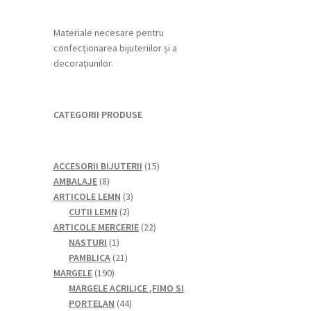
Materiale necesare pentru
confecționarea bijuteriilor și a
decorațiunilor.
CATEGORII PRODUSE
15
ACCESORII BIJUTERII
15
8
produse
AMBALAJE
8
produse
3
ARTICOLE LEMN
3
2
produse
CUTII LEMN
2
produse
22
ARTICOLE MERCERIE
22
1
de
NASTURI
1
produs
21
produse
PAMBLICA
21
190
de
MARGELE
190
de
produse
MARGELE ACRILICE ,FIMO SI
produse
44
PORTELAN
44