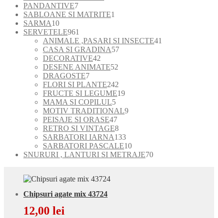
7
produse
produse
PANDANTIVE
7
produse
1
SABLOANE SI MATRITE
1
10
produs
SARMA
10
produse
961
SERVETELE
961
de
41
ANIMALE ,PASARI SI INSECTE
41
produse
57
de
CASA SI GRADINA
57
42
de
produse
DECORATIVE
42
de
52
produse
DESENE ANIMATE
52
7
produse
de
DRAGOSTE
7
produse
produse
242
FLORI SI PLANTE
242
de
19
FRUCTE SI LEGUME
19
5
produse
produse
MAMA SI COPILUL
5
produse
9
MOTIV TRADITIONAL
9
47
produse
PEISAJE SI ORASE
47
de
8
RETRO SI VINTAGE
8
produse
produse
133
SARBATORI IARNA
133
de
10
SARBATORI PASCALE
10
produse
produse
70
SNURURI , LANTURI SI METRAJE
70
de
produse
Chipsuri agate mix 43724
12,00
lei