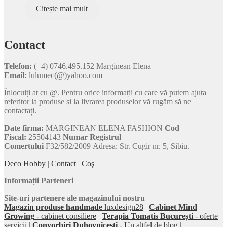
Citește mai mult
Contact
Telefon:
(+4) 0746.495.152 Marginean Elena
Email:
lulumec(@)yahoo.com
Înlocuiți at cu @. Pentru orice informații cu care vă putem ajuta
referitor la produse și la livrarea produselor vă rugăm să ne
contactați.
Date firma:
MARGINEAN ELENA FASHION
Cod
Fiscal:
25504143
Numar Registrul
Comertului
F32/582/2009 Adresa: Str. Cugir nr. 5, Sibiu.
Deco Hobby
|
Contact
|
Coş
Informații Parteneri
Site-uri partenere ale magazinului nostru
Magazin produse handmade
luxdesign28
|
Cabinet Mind
Growing
- cabinet consiliere
|
Terapia Tomatis București
- oferte
servicii
|
Convorbiri Duhovnicești
- Un altfel de blog
|