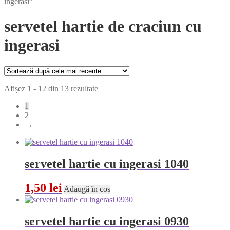
ingerasi”
servetel hartie de craciun cu
ingerasi
Sortat
Afișez 1 - 12 din 13 rezultate
după
1
cele
2
mai
→
recente
servetel hartie cu ingerasi 1040
1,50
lei
Adaugă în coș
servetel hartie cu ingerasi 0930