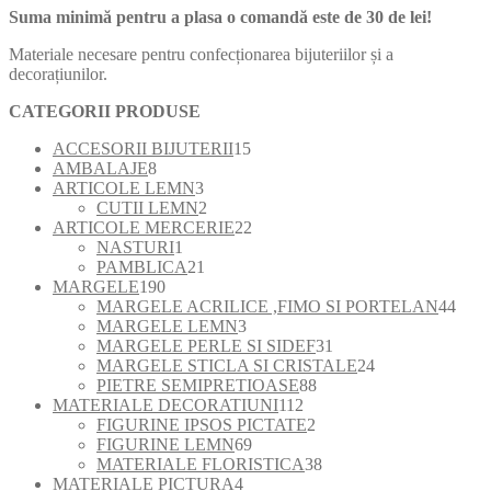
Suma minimă pentru a plasa o comandă este de 30 de lei!
Materiale necesare pentru confecționarea bijuteriilor și a
decorațiunilor.
CATEGORII PRODUSE
15
ACCESORII BIJUTERII
15
8
produse
AMBALAJE
8
produse
3
ARTICOLE LEMN
3
produse
2
CUTII LEMN
2
produse
22
ARTICOLE MERCERIE
22
1
de
NASTURI
1
produs
21
produse
PAMBLICA
21
190
de
MARGELE
190
de
produse
44
MARGELE ACRILICE ,FIMO SI PORTELAN
44
produse
3
de
MARGELE LEMN
3
produse
31
prod
MARGELE PERLE SI SIDEF
31
de
24
MARGELE STICLA SI CRISTALE
24
88
produse
de
PIETRE SEMIPRETIOASE
88
112
de
produse
MATERIALE DECORATIUNI
112
produse
2
produse
FIGURINE IPSOS PICTATE
2
69
produse
FIGURINE LEMN
69
de
38
MATERIALE FLORISTICA
38
4
produse
de
MATERIALE PICTURA
4